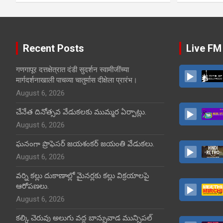
Recent Posts
Live FM
गणगापूर दत्तक्षेत्रात दंडी सुदर्शन स्वामीजींच्या
मार्गदर्शनाखाली पाचव्या चातुर्मास दीक्षेला प्रारंभ।
August 6, 2026
చేనేత దినోత్సవ వేడుకలకు ముమ్మర ఏర్పాట్లు.
August 6, 2026
ఘనంగా ప్రొఫెసర్ జయశంకర్ జయంతి వేడుకలు.
August 6, 2026
వర్ని కల్లు దుకాణాల్లో మైనర్లకు కల్లు విక్రయాలపై
ఆరోపణలు.
August 6, 2026
కల్కి చెరువు అలుగు వద్ద బాన్సువాడ మున్సిపల్