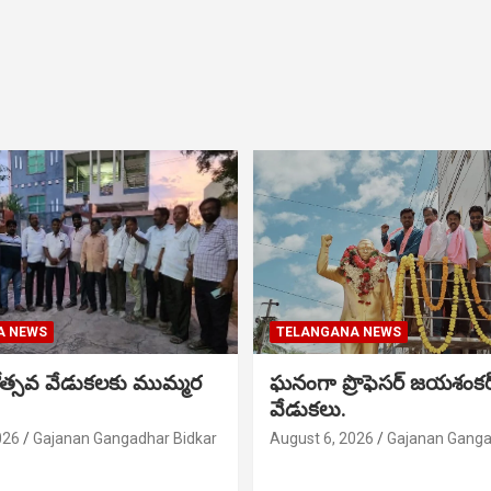
A NEWS
TELANGANA NEWS
నోత్సవ వేడుకలకు ముమ్మర
ఘనంగా ప్రొఫెసర్ జయశంక
వేడుకలు.
026
Gajanan Gangadhar Bidkar
August 6, 2026
Gajanan Ganga