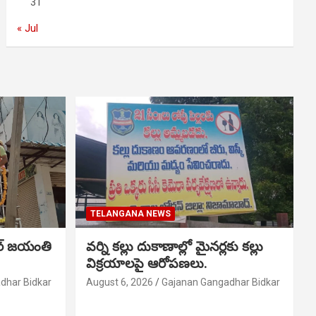
31
« Jul
TELANGANA NEWS
ర్ జయంతి
వర్ని కల్లు దుకాణాల్లో మైనర్లకు కల్లు
విక్రయాలపై ఆరోపణలు.
dhar Bidkar
August 6, 2026
Gajanan Gangadhar Bidkar