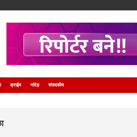
ा
क्राईम
नांदेड़
संपादकीय
ळा