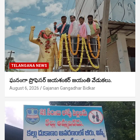
TELANGANA NEWS
ఘనంగా ప్రొఫెసర్ జయశంకర్ జయంతి వేడుకలు.
August 6, 2026
Gajanan Gangadhar Bidkar