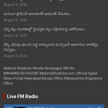
August 6, 2026
ఘనంగా ప్రొఫెసర్ జయశంకర్ జయంతి వేడుకలు.
August 6, 2026
వర్ని కల్లు దుకాణాల్లో మైనర్లకు కల్లు విక్రయాలపై ఆరోపణలు.
August 6, 2026
కల్కి చెరువు అలుగు వద్ద బాన్సువాడ మున్సిపల్ అధికారుల బారికేడ్లు
ఏర్పాటు.
August 5, 2026
Mahima Khadicha Weekly Newspaper RNI No.
MAHMAR/2014/60387 MahimaKhadicha.com Official Digital
News Portal Hyderabad Bureau Office Maharashtra Registered
Office
Live FM Radio