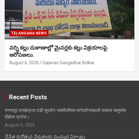
TELANGANA NEWS
వర్ని కల్లు దుకాణాల్లో మైనర్లకు కల్లు విక్రయాలపై
ఆరోపణలు.
August 6, 2026
Gajanan Gangadhar Bidkar
Recent Posts
गणगापूर दत्तक्षेत्रात दंडी सुदर्शन स्वामीजींच्या मार्गदर्शनाखाली पाचव्या चातुर्मास
दीक्षेला प्रारंभ।
August 6, 2026
చేనేత దినోత్సవ వేడుకలకు ముమ్మర ఏర్పాట్లు.