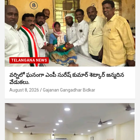
TELANGANA NEWS
వర్నిలో ఘనంగా ఎంపీ సురేష్ కుమార్ శెట్కార్ జన్మదిన
వేడుకలు.
August 8, 2026
Gajanan Gangadhar Bidkar