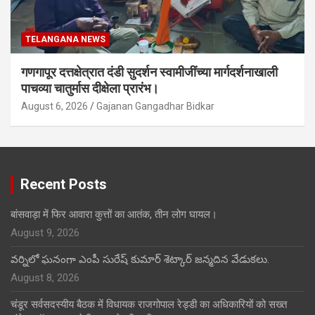
TELANGANA NEWS
गणगापूर दत्तक्षेत्रात दंडी सुदर्शन स्वामीजींच्या मार्गदर्शनाखाली
पाचव्या चातुर्मास दीक्षेला प्रारंभ।
August 6, 2026
Gajanan Gangadhar Bidkar
Recent Posts
बांसवाड़ा में फिर आवारा कुत्तों का आतंक, तीन लोग घायल।
August 9, 2026
వర్నిలో ఘనంగా ఎంపీ సురేష్ కుమార్ శెట్కార్ జన్మదిన వేడుకలు.
August 8, 2026
चंडूर सर्वसदस्यीय बैठक में विधायक राजगोपाल रेड्डी का अधिकारियों को सख्त