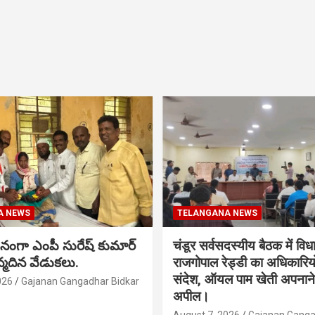
A NEWS
TELANGANA NEWS
నంగా ఎంపీ సురేష్ కుమార్
चंडूर सर्वसदस्यीय बैठक में वि
న్మదిన వేడుకలు.
राजगोपाल रेड्डी का अधिकारिय
संदेश, ऑयल पाम खेती अपनाने
026
Gajanan Gangadhar Bidkar
अपील।
August 7, 2026
Gajanan Ganga