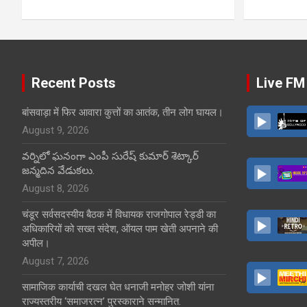
Recent Posts
Live FM
बांसवाड़ा में फिर आवारा कुत्तों का आतंक, तीन लोग घायल।
August 9, 2026
వర్నిలో ఘనంగా ఎంపీ సురేష్ కుమార్ శెట్కార్
జన్మదిన వేడుకలు.
August 8, 2026
चंडूर सर्वसदस्यीय बैठक में विधायक राजगोपाल रेड्डी का
अधिकारियों को सख्त संदेश, ऑयल पाम खेती अपनाने की
अपील।
August 7, 2026
सामाजिक कार्याची दखल घेत धनाजी मनोहर जोशी यांना
राज्यस्तरीय ‘समाजरत्न’ पुरस्काराने सन्मानित.