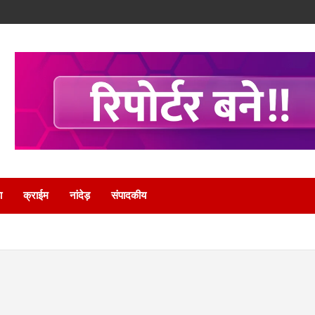
ा
क्राईम
नांदेड़
संपादकीय