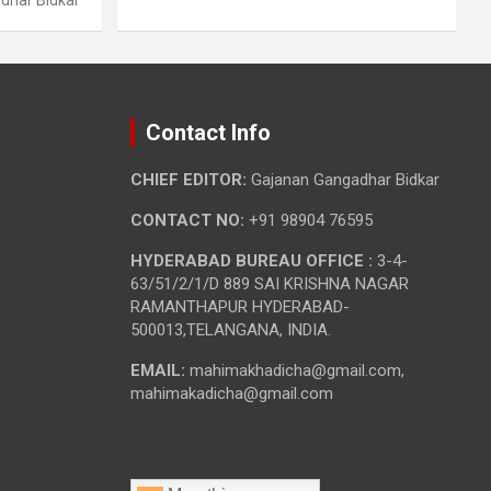
Contact Info
CHIEF EDITOR:
Gajanan Gangadhar Bidkar
CONTACT NO:
+91 98904 76595
HYDERABAD BUREAU OFFICE :
3-4-
63/51/2/1/D 889 SAI KRISHNA NAGAR
RAMANTHAPUR HYDERABAD-
500013,TELANGANA, INDIA.
EMAIL:
mahimakhadicha@gmail.com,
mahimakadicha@gmail.com