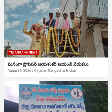
TELANGANA NEWS
ఘనంగా ప్రొఫెసర్ జయశంకర్ జయంతి వేడుకలు.
August 6, 2026
Gajanan Gangadhar Bidkar