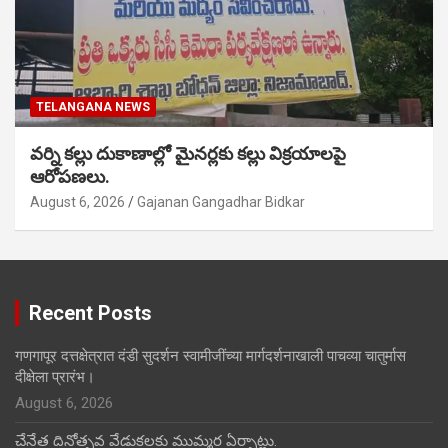
TELANGANA NEWS
వర్ని కల్లు దుకాణాల్లో మైనర్లకు కల్లు విక్రయాలపై
ఆరోపణలు.
August 6, 2026
Gajanan Gangadhar Bidkar
Recent Posts
गणगापूर दत्तक्षेत्रात दंडी सुदर्शन स्वामीजींच्या मार्गदर्शनाखाली पाचव्या चातुर्मास
दीक्षेला प्रारंभ।
August 6, 2026
చేనేత దినోత్సవ వేడుకలకు ముమ్మర ఏర్పాట్లు.