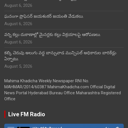
August 6, 2026
ఘనంగా ప్రొఫెసర్ జయశంకర్ జయంతి వేడుకలు.
August 6, 2026
వర్ని కల్లు దుకాణాల్లో మైనర్లకు కల్లు విక్రయాలపై ఆరోపణలు.
August 6, 2026
కల్కి చెరువు అలుగు వద్ద బాన్సువాడ మున్సిపల్ అధికారుల బారికేడ్లు
ఏర్పాటు.
August 5, 2026
Mahima Khadicha Weekly Newspaper RNI No.
MAHMAR/2014/60387 MahimaKhadicha.com Official Digital
News Portal Hyderabad Bureau Office Maharashtra Registered
Office
Live FM Radio