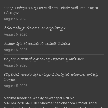
गणगापूर दत्तक्षेत्रात दंडी सुदर्शन स्वामीजींच्या मार्गदर्शनाखाली पाचव्या चातुर्मास
दीक्षेला प्रारंभ।
August 6, 2026
చేనేత దినోత్సవ వేడుకలకు ముమ్మర ఏర్పాట్లు.
August 6, 2026
ఘనంగా ప్రొఫెసర్ జయశంకర్ జయంతి వేడుకలు.
August 6, 2026
వర్ని కల్లు దుకాణాల్లో మైనర్లకు కల్లు విక్రయాలపై ఆరోపణలు.
August 6, 2026
కల్కి చెరువు అలుగు వద్ద బాన్సువాడ మున్సిపల్ అధికారుల బారికేడ్లు
ఏర్పాటు.
August 5, 2026
Mahima Khadicha Weekly Newspaper RNI No.
MAHMAR/2014/60387 MahimaKhadicha.com Official Digital