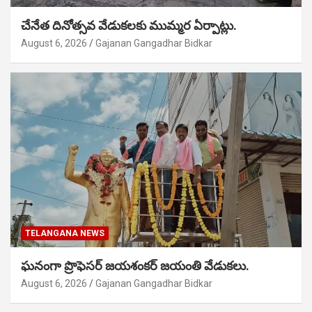
చేనేత దినోత్సవ వేడుకలకు ముమ్మర ఏర్పాట్లు.
August 6, 2026
Gajanan Gangadhar Bidkar
TELANGANA NEWS
ఘనంగా ప్రొఫెసర్ జయశంకర్ జయంతి వేడుకలు.
August 6, 2026
Gajanan Gangadhar Bidkar