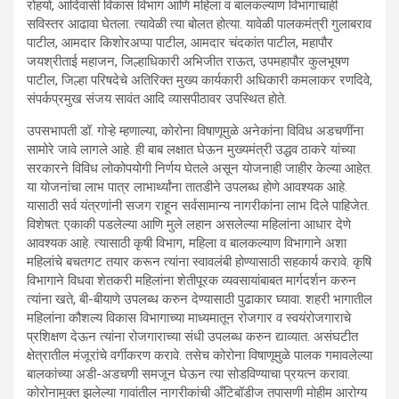
रोहयो, आदिवासी विकास विभाग आणि महिला व बालकल्याण विभागाचाही
सविस्तर आढावा घेतला. त्यावेळी त्या बोलत होत्या. यावेळी पालकमंत्री गुलाबराव
पाटील, आमदार किशोरअप्पा पाटील, आमदार चंदकांत पाटील, महापौर
जयश्रीताई महाजन, जिल्हाधिकारी अभिजीत राऊत, उपमहापौर कुलभूषण
पाटील, जिल्हा परिषदेचे अतिरिक्त मुख्य कार्यकारी अधिकारी कमलाकर रणदिवे,
संपर्कप्रमुख संजय सावंत आदि व्यासपीठावर उपस्थित होते.
उपसभापती डॉ. गोऱ्हे म्हणाल्या, कोरोना विषाणूमुळे अनेकांना विविध अडचणींना
सामोरे जावे लागले आहे. ही बाब लक्षात घेऊन मुख्यमंत्री उद्धव ठाकरे यांच्या
सरकारने विविध लोकोपयोगी निर्णय घेतले असून योजनाही जाहीर केल्या आहेत.
या योजनांचा लाभ पात्र लाभार्थ्यांना तातडीने उपलब्ध होणे आवश्यक आहे.
यासाठी सर्व यंत्रणांनी सजग राहून सर्वसामान्य नागरीकांना लाभ दिले पाहिजेत.
विशेषत: एकाकी पडलेल्या आणि मुले लहान असलेल्या महिलांना आधार देणे
आवश्यक आहे. त्यासाठी कृषी विभाग, महिला व बालकल्याण विभागाने अशा
महिलांचे बचतगट तयार करून त्यांना स्वावलंबी होण्यासाठी सहकार्य करावे. कृषि
विभागाने विधवा शेतकरी महिलांना शेतीपूरक व्यवसायांबाबत मार्गदर्शन करुन
त्यांना खते, बी-बीयाणे उपलब्ध करुन देण्यासाठी पुढाकार घ्यावा. शहरी भागातील
महिलांना कौशल्य विकास विभागाच्या माध्यमातून रोजगार व स्वयंरोजगाराचे
प्रशिक्षण देऊन त्यांना रोजगाराच्या संधी उपलब्ध करुन द्याव्यात. असंघटीत
क्षेत्रातील मंजूरांचे वर्गीकरण करावे. तसेच कोरोना विषाणूमुळे पालक गमावलेल्या
बालकांच्या अडी-अडचणी समजून घेऊन त्या सोडविण्याचा प्रयत्न करावा.
कोरोनामुक्त झलेल्या गावांतील नागरीकांची अँटिबॉडीज तपासणी मोहीम आरोग्य