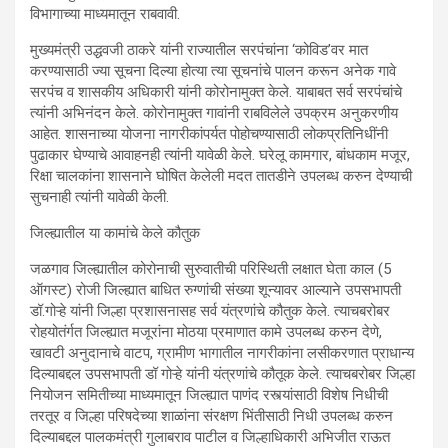
विभागाच्या माध्यमातून राबवावी.
मुख्यमंत्री उद्धवजी ठाकरे यांनी राज्यातील सरपंचांना ‘कोविड’वर मात
करण्यासाठी ज्या सूचना दिल्या होत्या त्या सूचनांचे पालन करून अनेक गावे
सरपंच व शासकीय अधिकारी यांनी कोरोनामुक्त केले. याबाबत सर्व सरपंचांचे
त्यांनी अभिनंदन केले. कोरोनामुक्त गावांनी राबविलेले उपक्रम अनुकरणीय
आहेत. शासनाच्या योजना नागरीकांपर्यत पोहोचण्यासाठी लोकप्रतिनिधींनी
पुढाकार घेण्याचे आवाहनही त्यांनी यावेळी केले. घरेलू कामगार, बांधकाम मजूर,
रिक्षा चालकांना शासनाने घोषित केलेली मदत तातडीने उपलब्ध करुन देण्याची
सुचनाही त्यांनी यावेळी केली.
जिल्ह्यातील या कामांचे केले कौतुक
जळगाव जिल्ह्यातील कोरोनाची सुरुवातीची परिस्थिती लक्षात घेता काल (5
ऑगस्ट) रोजी जिल्ह्यात बाधित रुग्णांची संख्या शून्यावर आल्याने उपसभापती
डॉ.गोऱ्हे यांनी जिल्हा प्रशासनासह सर्व यंत्रणांचे कौतुक केले. त्याचबरोबर
रोहयोतंर्गत जिल्ह्यात मजूरांना मोठया प्रमाणात कामे उपलब्ध करुन देणे,
खावटी अनुदानाचे वाटप, ग्रामीण भागातील नागरीकांना लसीकरणात प्राधान्य
दिल्याबद्दल उपसभापती डॉ गोऱ्हे यांनी यंत्रणांचे कौतूक केले. त्याचबरोबर जिल्हा
नियोजन समितीच्या माध्यमातून जिल्ह्यात पाणंद रस्त्यांसाठी विशेष निधीची
तरतूर व जिल्हा परिषदेच्या शाळांना संरक्षण भिंतीसाठी निधी उपलब्ध करुन
दिल्याबद्दल पालकमंत्री गुलाबराव पाटील व जिल्हाधिकारी अभिजीत राऊत