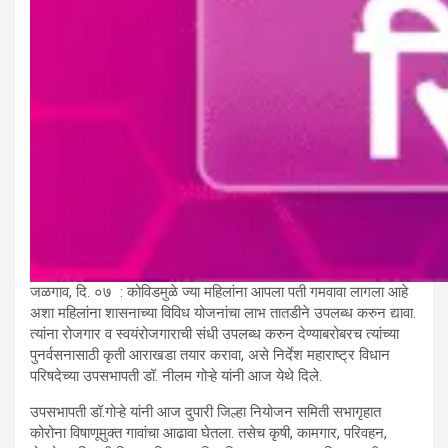
जळगाव, दि. ०७ : कोविडमुळे ज्या महिलांना आपला पती गमवावा लागला आहे
अशा महिलांना शासनाच्या विविध योजनांचा लाभ तातडीने उपलब्ध करुन द्यावा.
त्यांना रोजगार व स्वयंरोजगाराची संधी उपलब्ध करुन देण्याबरोबरच त्यांच्या
पुनर्वसनासाठी कृती आराखडा तयार करावा, असे निर्देश महाराष्ट्र विधान
परिषदेच्या उपसभापती डॉ. नीलम गोऱ्हे यांनी आज येथे दिले.
उपसभापती डॉ.गोऱ्हे यांनी आज दुपारी जिल्हा नियोजन समिती सभागृहात
कोरोना विषाणूमुक्त गावांचा आढावा घेतला. तसेच कृषी, कामगार, परिवहन,