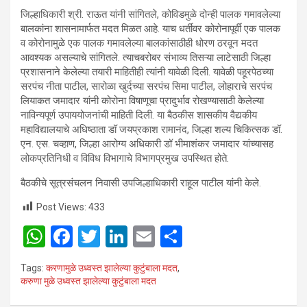
जिल्हाधिकारी श्री. राऊत यांनी सांगितले, कोविडमुळे दोन्ही पालक गमावलेल्या
बालकांना शासनामार्फत मदत मिळत आहे. याच धर्तीवर कोरोनापूर्वी एक पालक
व कोरोनामुळे एक पालक गमावलेल्या बालकांसाठीही धोरण ठरवून मदत
आवश्यक असल्याचे सांगितले. त्याचबरोबर संभाव्य तिसऱ्या लाटेसाठी जिल्हा
प्रशासनाने केलेल्या तयारी माहितीही त्यांनी यावेळी दिली. यावेळी पहूरपेठच्या
सरपंच नीता पाटील, सारोळा खुर्दच्या सरपंच सिमा पाटील, लोहाराचे सरपंच
लियाकत जमादार यांनी कोरोना विषाणूचा प्रादुर्भाव रोखण्यासाठी केलेल्या
नाविन्यपूर्ण उपाययोजनांची माहिती दिली. या बैठकीस शासकीय वैद्यकीय
महाविद्यालयाचे अधिष्ठाता डॉ जयप्रकाश रामानंद, जिल्हा शल्य चिकित्सक डॉ.
एन. एस. चव्हाण, जिल्हा आरोग्य अधिकारी डॉ भीमाशंकर जमादार यांच्यासह
लोकप्रतिनिधी व विविध विभागाचे विभागप्रमुख उपस्थित होते.
बैठकीचे सूत्रसंचलन निवासी उपजिल्हाधिकारी राहूल पाटील यांनी केले.
Post Views:
433
W
F
T
Li
E
S
h
a
wi
n
m
h
Tags:
करणामुळे उध्वस्त झालेल्या कुटुंबाला मदत
,
at
ce
tt
ke
ail
ar
करुणा मुळे उध्वस्त झालेल्या कुटुंबाला मदत
s
b
er
dI
e