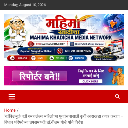
Skip
Monday, August 10, 2026
to
content
MULIT LANGUAGE NEWS PORTAL
Mahimakhadicha
Home
‘कोविड’मुळे पती गमावलेल्या महिलांच्या पुनर्वसनासाठी कृती आराखडा तयार करावा –
विधान परिषदेच्या उपसभापती डॉ.नीलम गोऱ्हे यांचे निर्देश