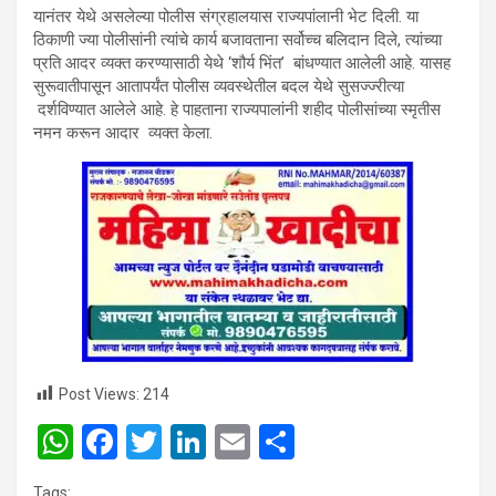
यानंतर येथे असलेल्या पोलीस संग्रहालयास राज्यपांलानी भेट दिली. या
ठिकाणी ज्या पोलीसांनी त्यांचे कार्य बजावताना सर्वोच्च बलिदान दिले, त्यांच्या
प्रति आदर व्यक्त करण्यासाठी येथे ‘शौर्य भिंत’ बांधण्यात आलेली आहे. यासह
सुरूवातीपासून आतापर्यंत पोलीस व्यवस्थेतील बदल येथे सुसज्ज्‍रीत्या
दर्शविण्यात आलेले आहे. हे पाहताना राज्यपालांनी शहीद पोलीसांच्या स्मृतीस
नमन करून आदार व्यक्त केला.
Post Views:
214
W
F
T
Li
E
S
h
a
wi
n
m
h
Tags: