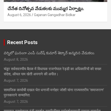
చేనేత దినోత్సవ వేడుకలకు ముమ్మర ఏర్పాట్లు.
August 6, 2026
Gajanan Gangadhar Bidkar
Recent Posts
వర్నిలో ఘనంగా ఎంపీ సురేష్ కుమార్ శెట్కార్ జన్మదిన వేడుకలు.
August 8, 2026
चंडूर सर्वसदस्यीय बैठक में विधायक राजगोपाल रेड्डी का अधिकारियों को सख्त
संदेश, ऑयल पाम खेती अपनाने की अपील।
August 7, 2026
सामाजिक कार्याची दखल घेत धनाजी मनोहर जोशी यांना राज्यस्तरीय ‘समाजरत्न’
पुरस्काराने सन्मानित.
August 7, 2026
गणगापूर दत्तक्षेत्रात दंडी सुदर्शन स्वामीजींच्या मार्गदर्शनाखाली पाचव्या चातुर्मास