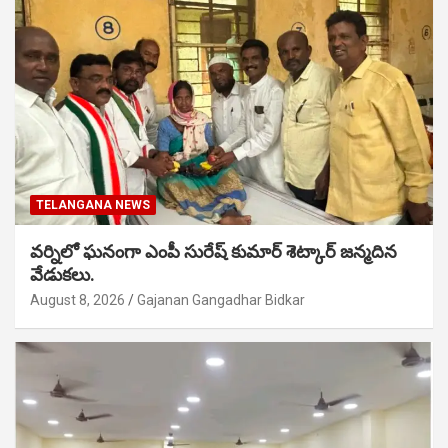
TELANGANA NEWS
వర్నిలో ఘనంగా ఎంపీ సురేష్ కుమార్ శెట్కార్ జన్మదిన
వేడుకలు.
August 8, 2026
Gajanan Gangadhar Bidkar