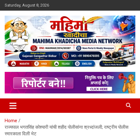
Skip
Saturday, August 8, 2026
to
content
MULIT LANGUAGE NEWS PORTAL
Mahimakhadicha
Home
राज्यपाल भगतसिंह कोश्यारी यांची शहीद पोलीसांना श्रध्दांजली; राष्ट्रीय पोलीस
स्मारकाला दिली भेट