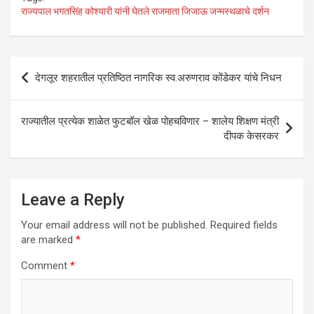
at
ce
tt
ke
ail
ar
राज्यपाल भगतसिंह कोश्यारी यांनी घेतले राजमाता जिजाऊ जन्मस्थळाचे दर्शन
s
b
er
dI
e
A
o
n
Post
p
o
देगलूर शहरातील प्रतिष्ठित नागरिक स्व.अरुणराव कोंडेकर यांचे निधन
navigation
p
k
राज्यातील प्रत्येक शाळेत फुटबॉल खेळ पोहचविणार – शालेय शिक्षण मंत्री
दीपक केसरकर
Leave a Reply
Your email address will not be published.
Required fields
are marked
*
Comment
*