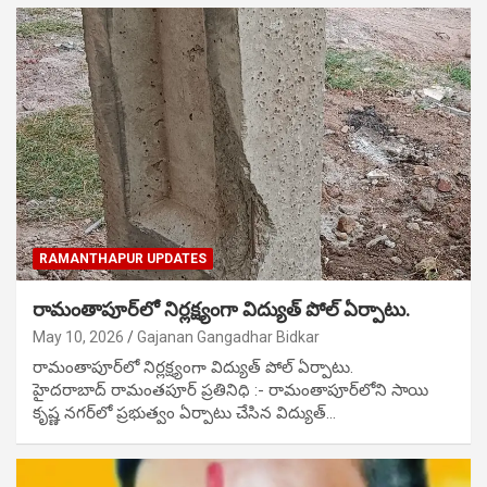
RAMANTHAPUR UPDATES
రామంతాపూర్‌లో నిర్లక్ష్యంగా విద్యుత్ పోల్ ఏర్పాటు.
May 10, 2026
Gajanan Gangadhar Bidkar
రామంతాపూర్‌లో నిర్లక్ష్యంగా విద్యుత్ పోల్ ఏర్పాటు.
హైదరాబాద్ రామంతపూర్ ప్రతినిధి :- రామంతాపూర్‌లోని సాయి
కృష్ణ నగర్‌లో ప్రభుత్వం ఏర్పాటు చేసిన విద్యుత్…