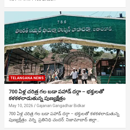
TELANGANA NEWS
700 ఏళ్ల చరిత్ర గల బడా పహాడ్ దర్గా – భక్తులతో
కళకళలాడుతున్న పుణ్యక్షేత్రం
May 10, 2026
Gajanan Gangadhar Bidkar
700 ఏళ్ల చరిత్ర గల బడా పహాడ్ దర్గా – భక్తులతో కళకళలాడుతున్న
పుణ్యక్షేత్రం. వర్ని ప్రతినిధి చందర్: నిజామాబాద్ జిల్లా…