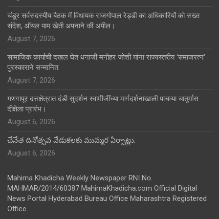
चंडूर सर्वसदस्यीय बैठक में विधायक राजगोपाल रेड्डी का अधिकारियों को सख्त
संदेश, ऑयल पाम खेती अपनाने की अपील।
August 7, 2026
सामाजिक कार्याची दखल घेत धनाजी मनोहर जोशी यांना राज्यस्तरीय ‘समाजरत्न’
पुरस्काराने सन्मानित.
August 7, 2026
गणगापूर दत्तक्षेत्रात दंडी सुदर्शन स्वामीजींच्या मार्गदर्शनाखाली पाचव्या चातुर्मास
दीक्षेला प्रारंभ।
August 6, 2026
చేనేత దినోత్సవ వేడుకలకు ముమ్మర ఏర్పాట్లు.
August 6, 2026
Mahima Khadicha Weekly Newspaper RNI No.
MAHMAR/2014/60387 MahimaKhadicha.com Official Digital
News Portal Hyderabad Bureau Office Maharashtra Registered
Office