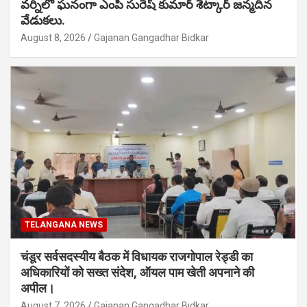
వర్నిలో ఘనంగా ఎంపీ సురేష్ కుమార్ శెట్కార్ జన్మదిన
వేడుకలు.
August 8, 2026
Gajanan Gangadhar Bidkar
TELANGANA NEWS
चंडूर सर्वसदस्यीय बैठक में विधायक राजगोपाल रेड्डी का
अधिकारियों को सख्त संदेश, ऑयल पाम खेती अपनाने की
अपील।
August 7, 2026
Gajanan Gangadhar Bidkar