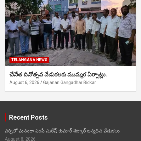
TELANGANA NEWS
చేనేత దినోత్సవ వేడుకలకు ముమ్మర ఏర్పాట్లు.
August 6, 2026
Gajanan Gangadhar Bidkar
Recent Posts
వర్నిలో ఘనంగా ఎంపీ సురేష్ కుమార్ శెట్కార్ జన్మదిన వేడుకలు.
August 8, 2026