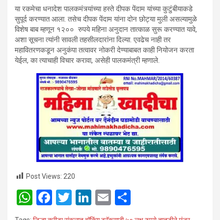
या रकमेचा धनादेश पालकमंत्र्यांच्या हस्ते दीपक पेंदाम यांच्या कुटुंबीयाकडे
सुपूर्द करण्यात आला. तसेच दीपक पेंदाम यांना दोन छोट्या मुली असल्यामुळे
विशेष बाब म्हणून १२०० रुपये महिना अनुदान तात्काळ सुरू करण्यात यावे,
अशा सूचना त्यांनी सावली तहसीलदारांना दिल्या. एवढेच नाही तर
महावितरणकडून अनुकंपा तत्वावर नोकरी देण्याबाबत काही नियोजन करता
येईल, का त्याचाही विचार करावा, असेही पालकमंत्री म्हणाले.
Post Views:
220
W
F
T
Li
E
S
h
a
wi
n
m
h