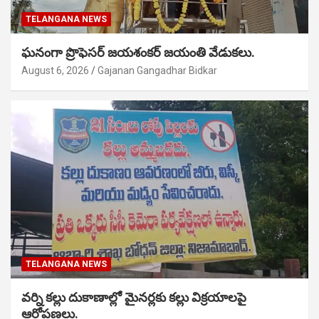
TELANGANA NEWS
ఘనంగా ప్రొఫెసర్ జయశంకర్ జయంతి వేడుకలు.
August 6, 2026
Gajanan Gangadhar Bidkar
TELANGANA NEWS
వర్ని కల్లు దుకాణాల్లో మైనర్లకు కల్లు విక్రయాలపై
ఆరోపణలు.