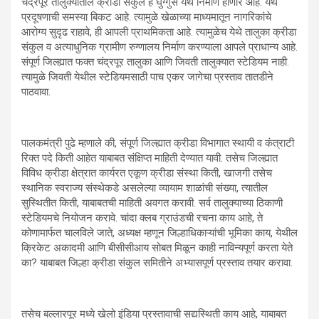
चंद्रपूर तालुक्यातील क्रीडा संकुल हे घुग्गुस येथे निर्माण होणार आहे. येथे
प्रदूषणाची समस्या बिकट आहे. त्यामुळे खेळाच्या माध्यमातून नागरिकांचे
आरोग्य सुदृढ राहावे, ही आपली प्राथमिकता आहे. त्यामुळेच येथे तालुका क्रीडा
संकुल व अत्याधुनिक ग्रामीण रुग्णालय निर्माण करण्याला आपले प्राधान्य आहे.
संपूर्ण जिल्ह्यात फक्त चंद्रपूर तालुका आणि जिवती तालुक्यात स्टेडियम नाही.
त्यामुळे जिवती येथील स्टेडियमसाठी पाच एकर जागेचा प्रस्ताव तातडीने
पाठवावा.
पालकमंत्री पुढे म्हणाले की, संपूर्ण जिल्ह्यात क्रीडा विभागात स्थायी व कंत्राटी
रिक्त पदे किती आहेत याबाबत संक्षिप्त माहिती देण्यात यावी. तसेच जिल्ह्यात
विविध क्रीडा क्षेत्रात कार्यरत एकूण क्रीडा संस्था किती, खाजगी तसेच
स्थानिक स्वराज्य संस्थेकडे असलेल्या व्यायाम शाळांची संख्या, त्यातील
सुस्थितीत किती, याबाबतची माहिती अवगत करावी. सर्व तालुक्याच्या ठिकाणी
स्टेडियमचे नियोजन करावे. चांदा क्लब ग्राउंडची रचना काय आहे, ते
कोणामार्फत चालविले जाते, अध्यक्ष म्हणून जिल्हाधिकाऱ्यांची भूमिका काय, येथील
क्रिकेट अकादमी आणि बीसीसीआय सोबत मिळून काही नाविन्यपूर्ण करता येते
का? याबाबत जिल्हा क्रीडा संकुल समितीने अभ्यासपूर्ण प्रस्ताव तयार करावा.
तसेच बल्लारपूर मध्ये खेलो इंडिया प्रस्तावाची सद्यस्थिती काय आहे, याबाबत