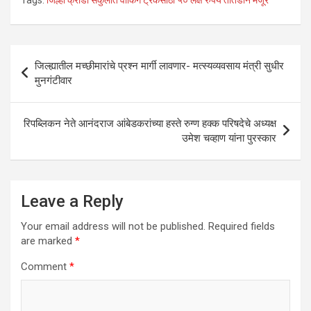
Tags:
जिल्हा क्रीडा संकुलात वॉकिंग ट्रॅकसाठी ५० लक्ष रुपये तातडीने मंजूर
at
ce
tt
ke
ail
ar
s
b
er
dI
e
A
o
n
Post
जिल्‍ह्यातील मच्‍छीमारांचे प्रश्‍न मार्गी लावणार- मत्स्यव्‍यवसाय मंत्री सुधीर
p
o
navigation
मुनगंटीवार
p
k
रिपब्लिकन नेते आनंदराज आंबेडकरांच्या हस्ते रुग्ण हक्क परिषदेचे अध्यक्ष
उमेश चव्हाण यांना पुरस्कार
Leave a Reply
Your email address will not be published.
Required fields
are marked
*
Comment
*