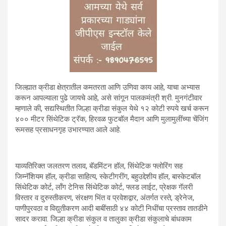
जिल्ह्यात क्रीडा क्षेत्रातील कमतरता आणि उणिवा काय आहे, याचा अभ्यास
करून आपल्याला पुढे जायचे आहे, असे सांगून पालकमंत्री श्री. मुनगंटीवार
म्हणाले की, सद्यस्थितीत जिल्हा क्रीडा संकुल येथे १२ कोटी रुपये खर्च करून
४०० मीटर सिंथेटिक ट्रॅक, हिरवळ फुटबॉल मैदान आणि मुलामुलींच्या चेंजिंग
रूमसह प्रसाधनगृह उभारण्यात आले आहे.
याव्यतिरिक्त जलतरण तलाव, बॅडमिंटन हॉल, सिंथेटिक फ्लोरिंग सह
जिम्नॅशियम हॉल, क्रीडा साहित्य, स्केटीगरींग, बहुउद्देशीय हॉल, बास्केटबॉल
सिंथेटिक कोर्ट, लॉंग टेनिस सिंथेटिक कोर्ट, फ्लड लाईट, प्रेक्षक गॅलरी
विस्तार व दुरुस्तीकरण, संरक्षण भिंत व प्रवेशद्वार, अंतर्गत रस्ते, ड्रेनेज,
पाणीपुरवठा व विद्युतीकरण आदी बाबींसाठी ४४ कोटी निधींचा प्रस्ताव तातडीने
सादर करावा. जिल्हा क्रीडा संकुल व तालुका क्रीडा संकुलाचे बांधकाम