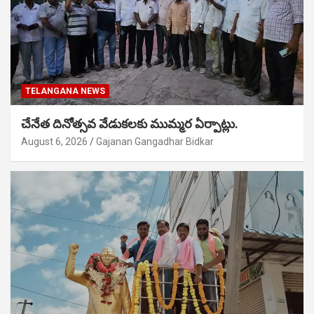
TELANGANA NEWS
చేనేత దినోత్సవ వేడుకలకు ముమ్మర ఏర్పాట్లు.
August 6, 2026
Gajanan Gangadhar Bidkar