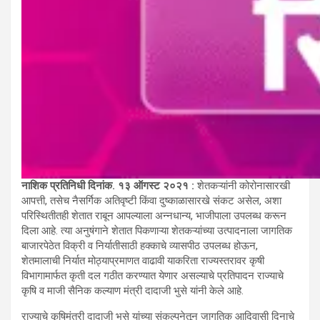
नाशिक प्रतिनिधी दिनांक. १३ ऑगस्ट २०२१ :
शेतकऱ्यांनी कोरोनासारखी
आपत्ती, तसेच नैसर्गिक अतिवृष्टी किंवा दुष्काळासारखे संकट असेल, अशा
परिस्थितीतही शेतात राबून आपल्याला अन्नधान्य, भाजीपाला उपलब्ध करून
दिला आहे. त्या अनुषंगाने शेतात पिकणाऱ्या शेतकऱ्यांच्या उत्पादनाला जागतिक
बाजारपेठेत विक्री व निर्यातीसाठी हक्काचे व्यासपीठ उपलब्ध होऊन,
शेतमालाची निर्यात मोठ्याप्रमाणत वाढावी याकरिता राज्यस्तरावर कृषी
विभागामार्फत कृती दल गठीत करण्यात येणार असल्याचे प्रतिपादन राज्याचे
कृषि व माजी सैनिक कल्याण मंत्री दादाजी भुसे यांनी केले आहे.
राज्याचे कृषिमंत्री दादाजी भुसे यांच्या संकल्पनेतून जागतिक आदिवासी दिनाचे