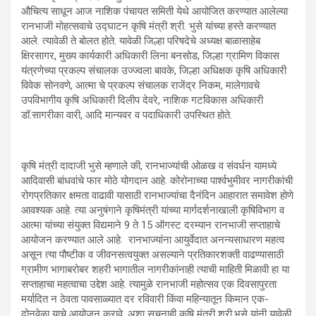
औचित्य साधून आज नाशिक पंचायत समिती येथे आयोजित करण्यात आलेल्या
रानभाजी मोहत्सवाचे उद्घाटन कृषि मंत्री श्री. भुसे यांच्या हस्ते करण्यात
आले. त्यावेळी ते बोलत होते. यावेळी जिल्हा परिषदेचे अध्यक्ष बाळासाहेब
क्षिरसागर, मुख्य कार्यकारी अधिकारी लिना बनसोड, जिल्हा ग्रामिण विकास
यंत्रणेच्या प्रकल्प संचालक उज्ज्वला बावके, जिल्हा अधिक्षक कृषि अधिकारी
विवेक सोनवणे, आत्मा चे प्रकल्प संचालक राजेंद्र निकम, मालेगावचे
उपविभागीय कृषि अधिकारी दिलीप देवरे, नाशिक गटविकास अधिकारी
डॉ.सागरीका वारी, आदि मान्यवर व पदाधिकारी उपस्थित होते.
कृषि मंत्री दादाजी भुसे म्हणाले की, रानभाज्यांची ओळख व संवर्धन यामध्ये
आदिवासी बांधवांचे फार मोठे योगदान आहे. कोरोनाच्या पार्श्वभुमीवर नागरीकांची
रोगप्रतिकार क्षमता वाढावी यासाठी रानभाज्यांचा दैनंदिन आहारात समावेश होणे
आवश्यक आहे. त्या अनुषंगाने कृषिमंत्री यांच्या मार्गदर्शनाखाली कृषिविभाग व
आत्मा यांच्या संयुक्त विद्यमाने 9 ते 15 ऑगस्ट दरम्यान रानभाजी सप्ताहाचे
आयोजन करण्यात आले आहे. रानभाज्यांना आयुर्वेदात अनन्यसाधारण महत्व
असून त्या पौष्टीक व जीवनसत्वयुक्त असल्याने प्रतिकारशक्ती वाढण्यासाठी
ग्रामीण भागाबरोबर शहरी भागातील नागरीकांनाही त्याची माहिती मिळावी हा या
सप्ताहाचा महत्वाचा उद्देश आहे. त्यामुळे रानभाजी महोत्सव एक दिवसापुरता
मर्यादित न ठेवता पावसाळ्यात दर रविवारी किंवा महिन्यातून किमान एक-
दोनवेळा याचे आयोजन करावे, अशा सुचनाही कृषि मंत्री श्री.भुसे यांनी यावेळी