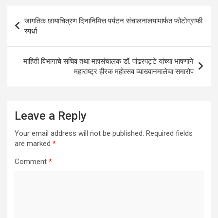
A
o
n
Post
जागतिक छायाचित्रण दिनानिमित्त पर्यटन संचालनालयामार्फत फोटोग्राफी
p
o
navigation
स्पर्धा
p
k
माहिती विभागाचे सचिव तथा महासंचालक डॉ. पांढरपट्टे यांच्या भाषणाने
महाराष्ट्र हीरक महोत्सव व्याख्यानमालेचा समारोप
Leave a Reply
Your email address will not be published.
Required fields
are marked
*
Comment
*