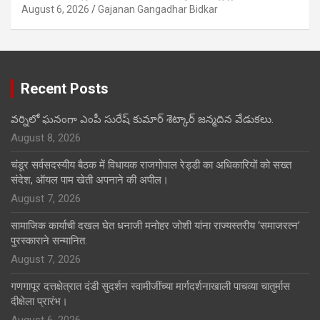
August 6, 2026
Gajanan Gangadhar Bidkar
Recent Posts
వర్నిలో ఘనంగా ఎంపీ సురేష్ కుమార్ శెట్కార్ జన్మదిన వేడుకలు.
August 8, 2026
चंडूर सर्वसदस्यीय बैठक में विधायक राजगोपाल रेड्डी का अधिकारियों को सख्त
संदेश, ऑयल पाम खेती अपनाने की अपील।
August 7, 2026
सामाजिक कार्याची दखल घेत धनाजी मनोहर जोशी यांना राज्यस्तरीय ‘समाजरत्न’
पुरस्काराने सन्मानित.
August 7, 2026
गणगापूर दत्तक्षेत्रात दंडी सुदर्शन स्वामीजींच्या मार्गदर्शनाखाली पाचव्या चातुर्मास
दीक्षेला प्रारंभ।
August 6, 2026