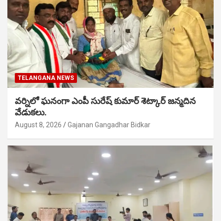
TELANGANA NEWS
వర్నిలో ఘనంగా ఎంపీ సురేష్ కుమార్ శెట్కార్ జన్మదిన
వేడుకలు.
August 8, 2026
Gajanan Gangadhar Bidkar