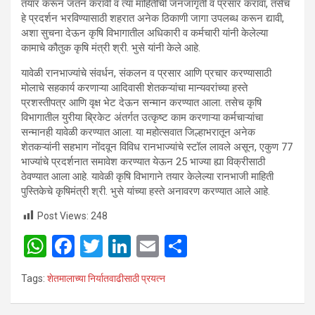
तयार करून जतन करावी व त्या माहितीची जनजागृती व प्रसार करावा, तसेच
हे प्रदर्शन भरविण्यासाठी शहरात अनेक ठिकाणी जागा उपलब्ध करून द्यावी,
अशा सुचना देऊन कृषि विभागातील अधिकारी व कर्मचारी यांनी केलेल्या
कामाचे कौतुक कृषि मंत्री श्री. भुसे यांनी केले आहे.
यावेळी रानभाज्यांचे संवर्धन, संकलन व प्रसार आणि प्रचार करण्यासाठी
मोलाचे सहकार्य करणाऱ्या आदिवासी शेतकऱ्यांचा मान्यवरांच्या हस्ते
प्रशस्तीपत्र आणि वृक्ष भेट देऊन सन्मान करण्यात आला. तसेच कृषि
विभागातील युरीया ब्रिकेट अंतर्गत उत्कृष्ट काम करणाऱ्या कर्मचाऱ्यांचा
सन्मानही यावेळी करण्यात आला. या महोत्सवात जिल्हाभरातून अनेक
शेतकऱ्यांनी सहभाग नोंदवून विविध रानभाज्यांचे स्टॉल लावले असून, एकुण 77
भाज्यांचे प्रदर्शनात समावेश करण्यात येऊन 25 भाज्या ह्या विक्रीसाठी
ठेवण्यात आला आहे. यावेळी कृषि विभागाने तयार केलेल्या रानभाजी माहिती
पुस्तिकेचे कृषिमंत्री श्री. भुसे यांच्या हस्ते अनावरण करण्यात आले आहे.
Post Views:
248
W
F
T
Li
E
S
h
a
wi
n
m
h
Tags:
शेतमालाच्या निर्यातवाढीसाठी प्रयत्न
at
ce
tt
ke
ail
ar
s
b
er
dI
e