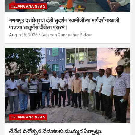
TELANGANA NEWS
गणगापूर दत्तक्षेत्रात दंडी सुदर्शन स्वामीजींच्या मार्गदर्शनाखाली
पाचव्या चातुर्मास दीक्षेला प्रारंभ।
August 6, 2026
Gajanan Gangadhar Bidkar
TELANGANA NEWS
చేనేత దినోత్సవ వేడుకలకు ముమ్మర ఏర్పాట్లు.