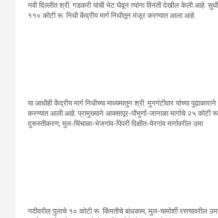
नवी दिल्‍लीत श्री. गडकरी यांची भेट घेवून त्‍यांना विनंती देखील केली आहे. सुधीर 
११० कोटी रू. निधी केंद्रीय मार्ग निधीतून मंजूर करण्‍यात आला आहे.
या आधीही केंद्रीय मार्ग निधीच्‍या माध्‍यमातुन श्री. मुनगंटीवार यांच्‍या पुढाकाराने
करण्‍यात आली आहे. प्रामुख्‍याने आक्‍सापूर-पोंभुर्णा-जानाळा मार्गाचे २५ कोटी 
दुरूस्‍तीकरण, मुल-चिंचाळा-भेजगांव-पिपरी दिक्षीत-येरगांव मार्गावरील उमा
नदीवरील पुलाचे १० कोटी रू. किंमतीचे बांधकाम, मुल-चामोर्शी रस्‍त्‍यावरील उ