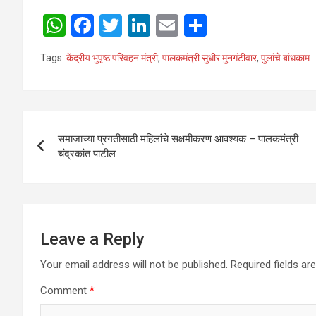
W
F
T
Li
E
S
h
a
wi
n
m
h
Tags:
केंद्रीय भुपृष्‍ठ परिवहन मंत्री
,
पालकमंत्री सुधीर मुनगंटीवार
,
पुलांचे बांधकाम
at
ce
tt
ke
ail
ar
s
b
er
dI
e
A
o
n
Post
p
o
समाजाच्या प्रगतीसाठी महिलांचे सक्षमीकरण आवश्यक – पालकमंत्री
navigation
चंद्रकांत पाटील
p
k
Leave a Reply
Your email address will not be published.
Required fields a
Comment
*