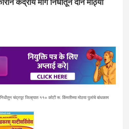
ाराने केंद्रीय मार्ग निधीतून दोन मोठ्या‌
ग निधीतुन चंद्रपूर जिल्‍ह‌्यात ११० कोटी रू. किंमतीच्‍या मोठया पुलांचे बांधकाम