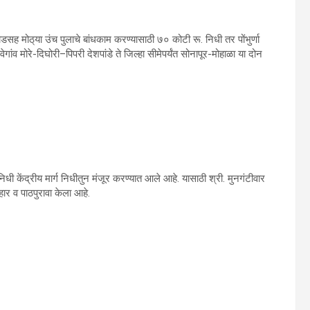
 रोडसह मोठ‌्या उंच पुलाचे बांधकाम करण्‍यासाठी ७० कोटी रू. निधी तर पोंभुर्णा
गांव मोरे-दिघोरी–पिपरी देशपांडे ते जिल्‍हा सीमेपर्यंत सोनापूर-मोहाळा या दोन
िधी केंद्रीय मार्ग निधीतुन मंजूर करण्‍यात आले आहे. यासाठी श्री. मुनगंटीवार
यवहार व पाठपुरावा केला आहे.