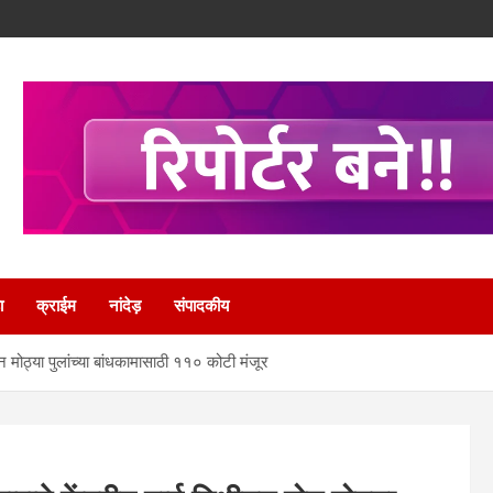
ा
क्राईम
नांदेड़
संपादकीय
ोन मोठ्या‌ पुलांच्‍या बांधकामासाठी ११० कोटी मंजूर