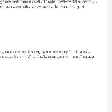
ालुक्‍यातील मानोरा फाटा ते इटोली आणि इटोली-किन्‍ही–येनबोडी या रस्‍त्‍याचे २५
ाही गावाजवळ उमा नदीवर २४.२९ कोटी रू. किंमतीच्‍या मोठया पुलाचे
चे बांधकाम, मोहुर्ली-चंद्रपूर-जुनोना-सातारा-पोंभुर्णा –नवेगांव मोरे या
तील घाटकुळ येथे ५० कोटी रू. किंमतीचे मोठया पुलाचे बांधकाम आदी महत्‍वपूर्ण