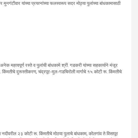
मुनगंटीवार यांच्‍या प्रयत्‍नांच्‍या फलस्‍वरूप सदर मोठ्या पुलांच्‍या बांधकामासाठी
 अनेक महत्‍वपूर्ण रस्‍ते व पुलांची बांधकामे श्री. गडकरी यांच्‍या सहकार्याने मंजूर
रू. किंमतीचे दुरूस्‍तीकरण, चंद्रपूर-मुल-गडचिरोली मार्गाचे १५ कोटी रू. किंमतीचे
मा नदीवरील २३ कोटी रू. किंमतीचे मोठया पुलाचे बांधकाम, कोलगांव ते विसापूर