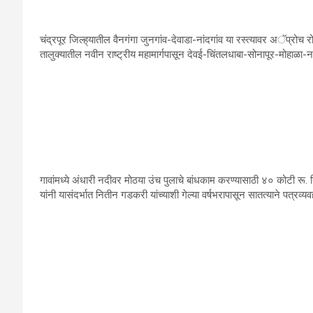
चंद्रपूर जिल्‍ह‌्यातील वैनगंगा जुनगांव-देवाडा-नांदगांव या रस्‍त्‍यावर अॅप्रोच
तालुक्‍यातील नवीन राष्‍ट्रीय महामार्गपासून देवई-चिंतलधाबा-सोनापूर-मोहाळा-नवे
गावांमध्‍ये अंधारी नदीवर मोठया उंच पुलाचे बांधकाम करण्‍यासाठी ४० कोटी रू. न
यांनी यासंदर्भात नितीन गडकरी यांच्‍याशी गेल्‍या वर्षभरापासून सातत्‍याने पत्रव्‍