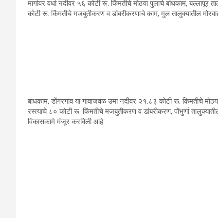
मार्गावर वर्धा नदीवर ५६ कोटी रू. किंमतीचे मोठया पुलाचे बांधकाम, बल्‍लापूर त
कोटी रू. किंमतीचे मजबुतीकरण व डांबरीकरणाचे काम, मुल तालुक्‍यातील मोरव
बांधकाम, डोंगरगांव या गावाजवळ उमा नदीवर २१.८३ कोटी रू. किंमतीचे मोठया पुला
रस्‍त्‍याचे ८० कोटी रू. किंमतीचे मजबुतीकरण व डांबरीकरण, पोंभुर्णा तालुक्‍या
विकासकामे मंजूर करविली आहे.