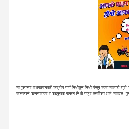
या पुलांच्‍या बांधकामासाठी केंद्रीय मार्ग निधीतुन निधी मंजूर व्‍हावा यासाठी श्री
सातत्‍याने पत्रव्‍यवहार व पाठपुरावा करून निधी मंजूर करविला आहे. याबद्दल मुन