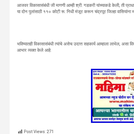
आजवर विकासासंबंधी जी मागणी आम्‍ही श्री. गडकरी यांच्‍याकडे केली, ती प्राधान्‍यान
या दोन पुलांसाठी ११० कोटी रू. निधी मंजूर करून चंद्रपूर जिल्‍हा वासियांना 
भविष्‍यातही विकासासंबंधी त्‍यांचे असेच उदात्त सहकार्य आम्‍हाला लाभेल, असा विश
आभार व्‍यक्‍त केले आहे.
Post Views:
271