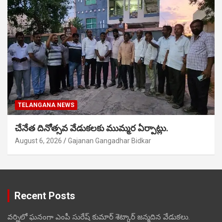
TELANGANA NEWS
చేనేత దినోత్సవ వేడుకలకు ముమ్మర ఏర్పాట్లు.
August 6, 2026
Gajanan Gangadhar Bidkar
Recent Posts
వర్నిలో ఘనంగా ఎంపీ సురేష్ కుమార్ శెట్కార్ జన్మదిన వేడుకలు.