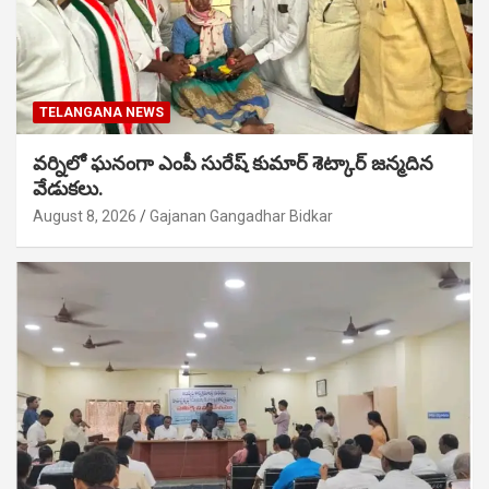
TELANGANA NEWS
వర్నిలో ఘనంగా ఎంపీ సురేష్ కుమార్ శెట్కార్ జన్మదిన
వేడుకలు.
August 8, 2026
Gajanan Gangadhar Bidkar