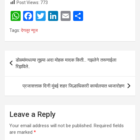
Post Views:
773
W
F
T
Li
E
S
h
a
wi
n
m
h
Tags:
देगलूर न्यूज
at
ce
tt
ke
ail
ar
s
b
er
dI
e
A
o
n
Post
डोळ्यांमधल्या तुझ्या अदा मोहक मादक किती… गझलेने तरूणाईला
p
o
navigation
रिझविले..
p
k
प्रजासत्ताक दिनी मुंबई शहर जिल्हाधिकारी कार्यालयात ध्वजारोहण
Leave a Reply
Your email address will not be published.
Required fields
are marked
*