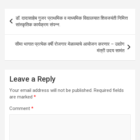
s
b
er
dI
e
A
o
n
Post
डॉ. दादासाहेब गुजर प्राथमिक व माध्यमिक विद्यालयात शिवजयंती निमित्त
p
o
navigation
सांस्कृतिक कार्यक्रम संपन्न.
p
k
सीमा भागात प्रत्येक वर्षी रोजगार मेळाव्याचे आयोजन करणार – उद्योग
मंत्री उदय सामंत
Leave a Reply
Your email address will not be published.
Required fields
are marked
*
Comment
*