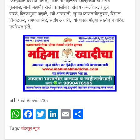
जिल्‍हाध्यक्ष देवराव भोंगळे
,
भाजपाचे महानगर जिल्‍हाध्‍यक्ष डॉ. मंगेश
गुलवाडे
,
माजी महापौर राखी कंचर्लावार
,
संजय कंचर्लावार
,
राहुल
पावडे
,
ब्रिजभुषण पाझारे
,
रवी आसवानी
,
सुभाष कासनगोट्टूवार
,
विशाल
निंबाळकर
,
रामपाल सिंह
,
संदीप आवारी
,
यांच्यासह मोठ्या संख्येने नागरिक
उपस्थित होते.
Post Views:
235
W
F
T
Li
E
S
h
a
wi
n
m
h
Tags:
चंद्रपुर न्यूज
at
ce
tt
ke
ail
ar