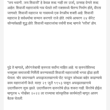
‘
जय भवानी…जय शिवाजी
’
हे केवळ शब्द नाही तर उर्जा
,
उत्साह देणारे शब्द
आहेत. शिवाजी महाराजांचे नाव घेतले तरी रक्तामध्ये चैतन्य निर्माण होते
,
वीरता
जाणवते. शिवाजी महाराज या नावामध्ये एक वेगळीच शक्ती आहे. शिवाजी
महाराज हे सर्वधर्माचा सन्मान करणारे राजे होते. त्यांचे आचरण २४ कॅरेट
सोन्यापेक्षाही शुद्ध होते. शिवाजी महाराजांचा पर्यायी शब्द म्हणजे
‘
परीस
’
होय.
पुढे ते म्हणाले
,
औरंगजेबाची क्रुरता सर्वांना माहित आहे. या क्रुरतेविरुध्द
भयमुक्त समाजाची निर्मिती करण्यासाठी शिवाजी महाराजांची भगवा झेंडा हाती
घेतला. चोर वाघनखाने अफझजलखानाचे पोट फाडून कोथळा बाहेर काढण्याचे
काम महाराजांनी केले. मात्र २९ जुलै १९५३ पासून अफझलखानाचे
उदात्तीकरण सुरू झाले. उदात्तीकरण क्रुरतेचे होऊ शकत नाही. विरतेचे होईल.
म्हणूनच ५ नोव्हेंबर २०२२ ला राज्याचा सांस्कृतिक कार्यमंत्री म्हणून आपण
बैठक घेतली.