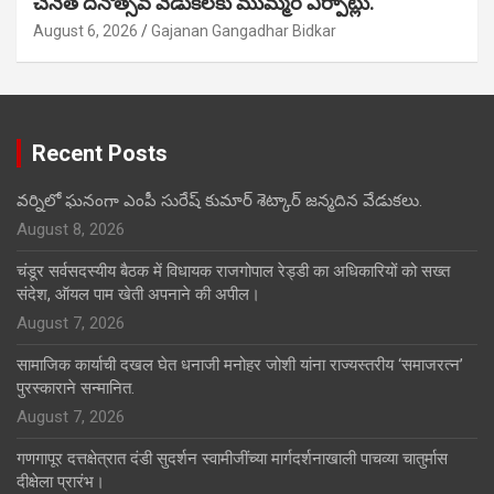
చేనేత దినోత్సవ వేడుకలకు ముమ్మర ఏర్పాట్లు.
August 6, 2026
Gajanan Gangadhar Bidkar
Recent Posts
వర్నిలో ఘనంగా ఎంపీ సురేష్ కుమార్ శెట్కార్ జన్మదిన వేడుకలు.
August 8, 2026
चंडूर सर्वसदस्यीय बैठक में विधायक राजगोपाल रेड्डी का अधिकारियों को सख्त
संदेश, ऑयल पाम खेती अपनाने की अपील।
August 7, 2026
सामाजिक कार्याची दखल घेत धनाजी मनोहर जोशी यांना राज्यस्तरीय ‘समाजरत्न’
पुरस्काराने सन्मानित.
August 7, 2026
गणगापूर दत्तक्षेत्रात दंडी सुदर्शन स्वामीजींच्या मार्गदर्शनाखाली पाचव्या चातुर्मास
दीक्षेला प्रारंभ।