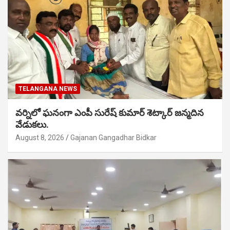
TELANGANA NEWS
వర్నిలో ఘనంగా ఎంపీ సురేష్ కుమార్ శెట్కార్ జన్మదిన
వేడుకలు.
August 8, 2026
Gajanan Gangadhar Bidkar