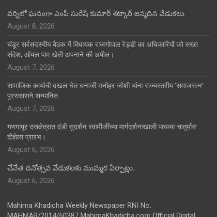
వర్నిలో ఘనంగా ఎంపీ సురేష్ కుమార్ శెట్కార్ జన్మదిన వేడుకలు.
August 8, 2026
चंडूर सर्वसदस्यीय बैठक में विधायक राजगोपाल रेड्डी का अधिकारियों को सख्त
संदेश, ऑयल पाम खेती अपनाने की अपील।
August 7, 2026
सामाजिक कार्याची दखल घेत धनाजी मनोहर जोशी यांना राज्यस्तरीय ‘समाजरत्न’
पुरस्काराने सन्मानित.
August 7, 2026
गणगापूर दत्तक्षेत्रात दंडी सुदर्शन स्वामीजींच्या मार्गदर्शनाखाली पाचव्या चातुर्मास
दीक्षेला प्रारंभ।
August 6, 2026
చేనేత దినోత్సవ వేడుకలకు ముమ్మర ఏర్పాట్లు.
August 6, 2026
Mahima Khadicha Weekly Newspaper RNI No.
MAHMAR/2014/60387 MahimaKhadicha.com Official Digital