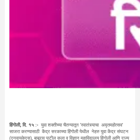
हिंगोली, दि. १५ :-
युवा शक्तीच्या चैतन्यातून ‘स्वातंत्र्याचा अमृतमहोत्सव’
साजरा करण्यासाठी केंद्र सरकाच्या हिंगोली येथील नेहरु युवा केंद्र संघटन
(एनवायकेएस), बाबूराव पाटील कला व विज्ञान महाविद्यालय हिंगोली आणि राज्य