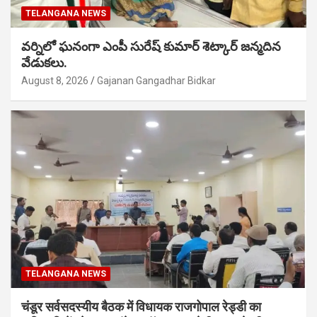
TELANGANA NEWS
వర్నిలో ఘనంగా ఎంపీ సురేష్ కుమార్ శెట్కార్ జన్మదిన
వేడుకలు.
August 8, 2026
Gajanan Gangadhar Bidkar
TELANGANA NEWS
चंडूर सर्वसदस्यीय बैठक में विधायक राजगोपाल रेड्डी का