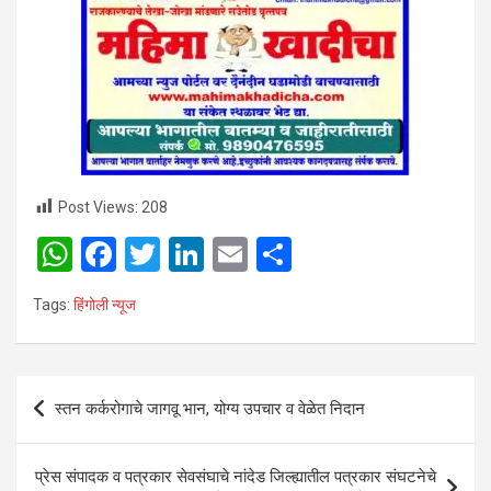
Post Views:
208
W
F
T
Li
E
S
h
a
wi
n
m
h
Tags:
हिंगोली न्यूज
at
ce
tt
ke
ail
ar
s
b
er
dI
e
A
o
n
Post
स्तन कर्करोगाचे जागवू भान, योग्य उपचार व वेळेत निदान
p
o
navigation
p
k
प्रेस संपादक व पत्रकार सेवसंघाचे नांदेड जिल्ह्यातील पत्रकार संघटनेचे