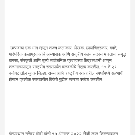
उत्सवाचा एक भाग म्हणून तरुण कलाकार, लेखक, छायाचित्रकार, वक्ते,
पारंपरिक कलाप्रकारांचे अभ्यासक आणि सक्रीय क्लब सदस्य भारताचा समृद्ध
वारसा, संस्कृती आणि मूल्ये सार्वजनिक प्रवाहाच्या केंद्रस्थानी आणून
तळागाळापासून राष्ट्रीय स्तरापर्यंत चळवळीचे नेतृत्व करतील. १५ ते २९
वयोगटातील युवक जिल्हा, राज्य आणि राष्ट्रीय स्तरावरील स्पर्धांमध्ये सहभागी
होऊन प्रत्येक स्तरावरील विजेते पुढील स्तरात प्रवेश करतील.
पंतप्रधान नरेंद्र मोदी यांनी
१५
ऑगस्ट
२०२२
रोजी लाल किल्ल्यावरुन