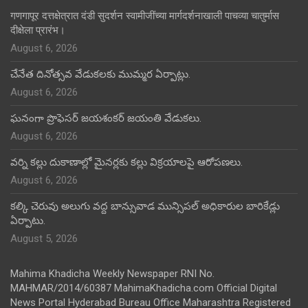
गणगापूर दत्तक्षेत्रात दंडी सुदर्शन स्वामीजींच्या मार्गदर्शनाखाली पाचव्या चातुर्मास
दीक्षेला प्रारंभ।
August 6, 2026
చేనేత దినోత్సవ వేడుకలకు ముమ్మర ఏర్పాట్లు.
August 6, 2026
ఘనంగా ప్రొఫెసర్ జయశంకర్ జయంతి వేడుకలు.
August 6, 2026
వర్ని కల్లు దుకాణాల్లో మైనర్లకు కల్లు విక్రయాలపై ఆరోపణలు.
August 6, 2026
కల్కి చెరువు అలుగు వద్ద బాన్సువాడ మున్సిపల్ అధికారుల బారికేడ్లు
ఏర్పాటు.
August 5, 2026
Mahima Khadicha Weekly Newspaper RNI No.
MAHMAR/2014/60387 MahimaKhadicha.com Official Digital
News Portal Hyderabad Bureau Office Maharashtra Registered