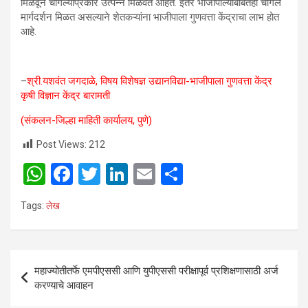
मिळवून चांगल्याप्रकारे उत्पन्न मिळवत आहेत. इतर भाजीपाल्यांबाबतही चांगले
मार्गदर्शन मिळत असल्याने शेतकऱ्यांना भाजीपाला गुणवत्ता केंद्राचा लाभ होत
आहे.
–
श्री.यशवंत जगदाळे, विषय विशेषज्ञ उद्यानविद्या-भाजीपाला गुणवत्ता केंद्र
कृषी विज्ञान केंद्र बारामती
(संकलन-जिल्हा माहिती कार्यालय, पुणे)
Post Views:
212
W
F
T
Li
E
S
h
a
wi
n
m
h
Tags:
लेख
at
ce
tt
ke
ail
ar
s
b
er
dI
e
A
o
n
Post
महाज्योतीतर्फे एमपीएससी आणि युपीएससी परीक्षापूर्व प्रशिक्षणासाठी अर्ज
p
o
navigation
करण्याचे आवाहन
p
k