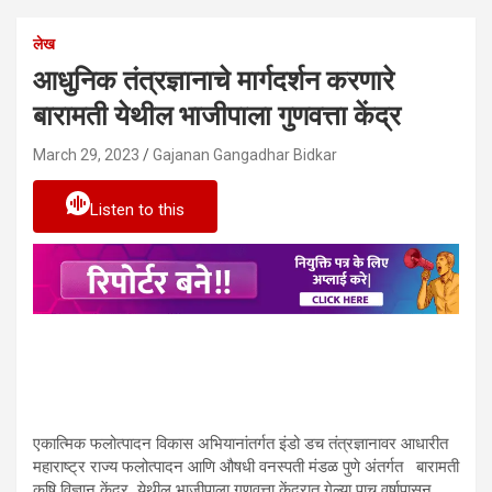
लेख
आधुनिक तंत्रज्ञानाचे मार्गदर्शन करणारे
बारामती येथील भाजीपाला गुणवत्ता केंद्र
March 29, 2023
Gajanan Gangadhar Bidkar
Listen to this
एकात्मिक फलोत्पादन विकास अभियानांतर्गत इंडो डच तंत्रज्ञानावर आधारीत
महाराष्ट्र राज्य फलोत्पादन आणि औषधी वनस्पती मंडळ पुणे अंतर्गत बारामती
कृषि विज्ञान केंद्र येथील भाजीपाला गुणवत्ता केंद्रात गेल्या पाच वर्षापासून