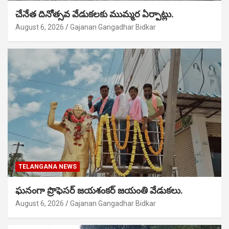
చేనేత దినోత్సవ వేడుకలకు ముమ్మర ఏర్పాట్లు.
August 6, 2026
Gajanan Gangadhar Bidkar
TELANGANA NEWS
ఘనంగా ప్రొఫెసర్ జయశంకర్ జయంతి వేడుకలు.
August 6, 2026
Gajanan Gangadhar Bidkar