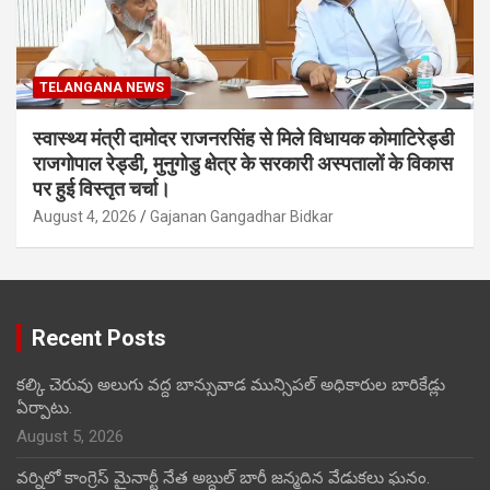
TELANGANA NEWS
स्वास्थ्य मंत्री दामोदर राजनरसिंह से मिले विधायक कोमाटिरेड्डी
राजगोपाल रेड्डी, मुनुगोडु क्षेत्र के सरकारी अस्पतालों के विकास
पर हुई विस्तृत चर्चा।
August 4, 2026
Gajanan Gangadhar Bidkar
Recent Posts
కల్కి చెరువు అలుగు వద్ద బాన్సువాడ మున్సిపల్ అధికారుల బారికేడ్లు
ఏర్పాటు.
August 5, 2026
వర్నిలో కాంగ్రెస్ మైనార్టీ నేత అబ్దుల్ బారీ జన్మదిన వేడుకలు ఘనం.