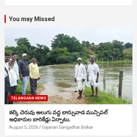
You may Missed
TELANGANA NEWS
కల్కి చెరువు అలుగు వద్ద బాన్సువాడ మున్సిపల్
అధికారుల బారికేడ్లు ఏర్పాటు.
August 5, 2026
Gajanan Gangadhar Bidkar