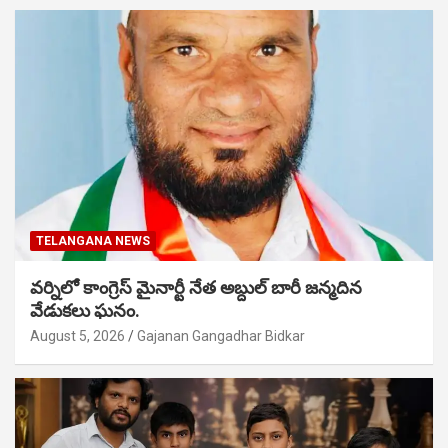
TELANGANA NEWS
వర్నిలో కాంగ్రెస్ మైనార్టీ నేత అబ్దుల్ బారీ జన్మదిన
వేడుకలు ఘనం.
August 5, 2026
Gajanan Gangadhar Bidkar