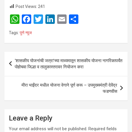
Post Views:
241
W
F
T
Li
E
S
h
a
wi
n
m
h
Tags:
पुणे न्यूज
at
ce
tt
ke
ail
ar
s
b
er
dI
e
A
o
n
Post
‘शासकीय योजनांची जत्रा’च्या माध्यमातून शासकीय योजना नागरिकापर्यंत
p
o
navigation
पोहोचवा जिल्हा व तालुकास्तरावर नियोजन करा
p
k
मीरा भाईंदर मधील योजना वेगाने पूर्ण करू – उपमुख्यमंत्री देवेंद्र
फडणवीस
Leave a Reply
Your email address will not be published.
Required fields