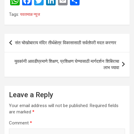
W
F
T
Li
E
S
h
a
wi
n
m
h
Tags:
यवतमाळ न्यूज
at
ce
tt
ke
ail
ar
s
b
er
dI
e
A
o
n
Post
संत चोखोबाराय मंदिर तीर्थक्षेत्र विकासासाठी सर्वतोपरी मदत करणार
p
o
navigation
p
k
युवकांनी आवडीप्रमाणे शिक्षण, प्रशिक्षण घेण्यासाठी मार्गदर्शन शिबिराचा
लाभ घ्यावा
Leave a Reply
Your email address will not be published.
Required fields
are marked
*
Comment
*