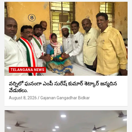
TELANGANA NEWS
వర్నిలో ఘనంగా ఎంపీ సురేష్ కుమార్ శెట్కార్ జన్మదిన
వేడుకలు.
August 8, 2026
Gajanan Gangadhar Bidkar