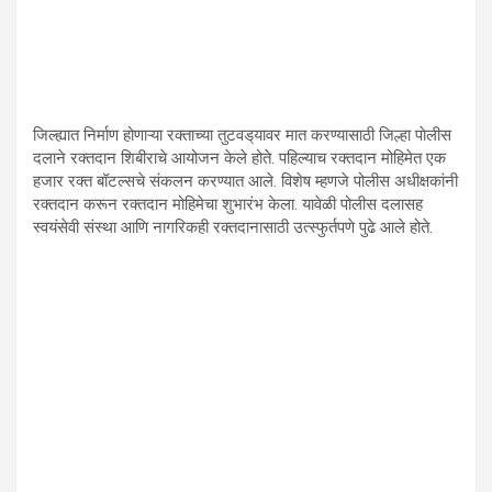
जिल्ह्यात निर्माण होणाऱ्या रक्ताच्या तुटवड‌्यावर मात करण्यासाठी जिल्हा पाेलीस
दलाने रक्तदान शिबीराचे आयोजन केले होते. पहिल्याच रक्तदान मोहिमेत एक
हजार रक्त बॉटल्सचे संकलन करण्यात आले. विशेष म्हणजे पोलीस अधीक्षकांनी
रक्तदान करून रक्तदान मोहिमेचा शुभारंभ केला. यावेळी पोलीस दलासह
स्वयंसेवी संस्था आणि नागरिकही रक्तदानासाठी उत्स्फुर्तपणे पुढे आले होते.