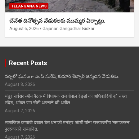
TELANGANA NEWS
చేనేత దినోత్సవ వేడుకలకు ముమ్మర ఏర్పాట్లు.
August 6, 2026
Gajanan Gangadhar Bidkar
Recent Posts
వర్నిలో ఘనంగా ఎంపీ సురేష్ కుమార్ శెట్కార్ జన్మదిన వేడుకలు.
August 8, 2026
चंडूर सर्वसदस्यीय बैठक में विधायक राजगोपाल रेड्डी का अधिकारियों को सख्त
संदेश, ऑयल पाम खेती अपनाने की अपील।
August 7, 2026
सामाजिक कार्याची दखल घेत धनाजी मनोहर जोशी यांना राज्यस्तरीय ‘समाजरत्न’
पुरस्काराने सन्मानित.
August 7, 2026