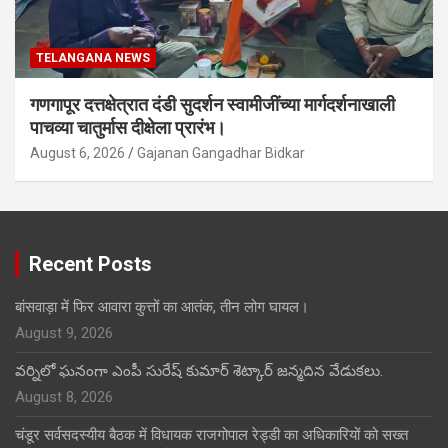
TELANGANA NEWS
गणगापूर दत्तक्षेत्रात दंडी सुदर्शन स्वामीजींच्या मार्गदर्शनाखाली
पाचव्या चातुर्मास दीक्षेला प्रारंभ।
August 6, 2026
Gajanan Gangadhar Bidkar
Recent Posts
बांसवाड़ा में फिर आवारा कुत्तों का आतंक, तीन लोग घायल।
August 9, 2026
వర్నిలో ఘనంగా ఎంపీ సురేష్ కుమార్ శెట్కార్ జన్మదిన వేడుకలు.
August 8, 2026
चंडूर सर्वसदस्यीय बैठक में विधायक राजगोपाल रेड्डी का अधिकारियों को सख्त