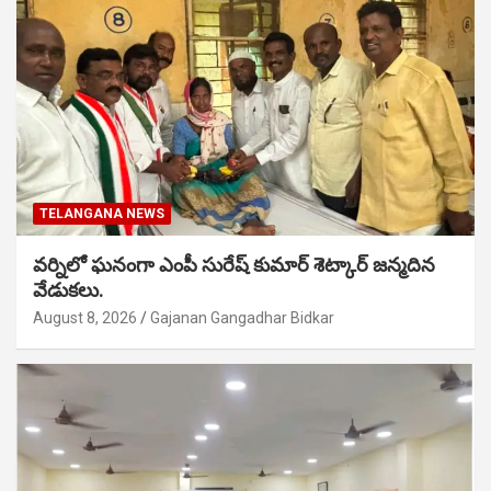
TELANGANA NEWS
వర్నిలో ఘనంగా ఎంపీ సురేష్ కుమార్ శెట్కార్ జన్మదిన
వేడుకలు.
August 8, 2026
Gajanan Gangadhar Bidkar