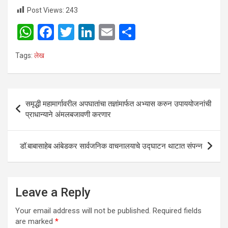
Post Views:
243
W
F
T
Li
E
S
h
a
wi
n
m
h
Tags:
लेख
at
ce
tt
ke
ail
ar
s
b
er
dI
e
A
o
n
Post
समृद्धी महामार्गावरील अपघातांचा तज्ञांमार्फत अभ्यास करुन उपाययोजनांची
p
o
navigation
प्राधान्याने अंमलबजावणी करणार
p
k
डॉ.बाबासाहेब आंबेडकर सार्वजनिक वाचनालयाचे उद्घाटन थाटात संपन्न
Leave a Reply
Your email address will not be published.
Required fields
are marked
*