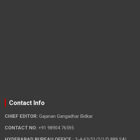
Contact Info
CHIEF EDITOR:
Gajanan Gangadhar Bidkar
CONTACT NO:
+91 98904 76595
HYDERABAD BUREAU OFFICE :
3-4-63/51/2/1/D 889 SAI