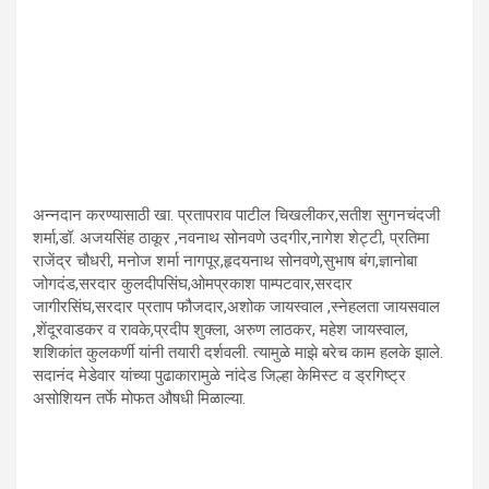
अन्नदान करण्यासाठी खा. प्रतापराव पाटील चिखलीकर,सतीश सुगनचंदजी
शर्मा,डॉ. अजयसिंह ठाकूर ,नवनाथ सोनवणे उदगीर,नागेश शेट्टी, प्रतिमा
राजेंद्र चौधरी, मनोज शर्मा नागपूर,हृदयनाथ सोनवणे,सुभाष बंग,ज्ञानोबा
जोगदंड,सरदार कुलदीपसिंघ,ओमप्रकाश पाम्पटवार,सरदार
जागीरसिंघ,सरदार प्रताप फौजदार,अशोक जायस्वाल ,स्नेहलता जायसवाल
,शेंदूरवाडकर व रावके,प्रदीप शुक्ला, अरुण लाठकर, महेश जायस्वाल,
शशिकांत कुलकर्णी यांनी तयारी दर्शवली. त्यामुळे माझे बरेच काम हलके झाले.
सदानंद मेडेवार यांच्या पुढाकारामुळे नांदेड जिल्हा केमिस्ट व ड्रगिष्ट्र
असोशियन तर्फे मोफत औषधी मिळाल्या.