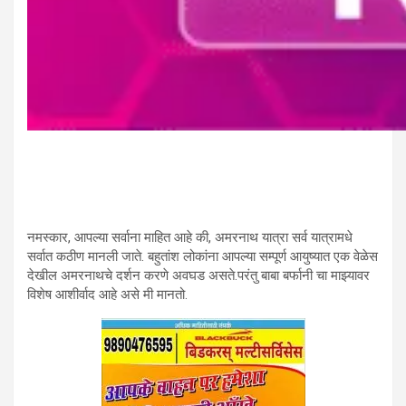
नमस्कार, आपल्या सर्वाना माहित आहे की, अमरनाथ यात्रा सर्व यात्रामधे
सर्वात कठीण मानली जाते. बहुतांश लोकांना आपल्या सम्पूर्ण आयुष्यात एक वेळेस
देखील अमरनाथचे दर्शन करणे अवघड असते.परंतु बाबा बर्फानी चा माझ्यावर
विशेष आशीर्वाद आहे असे मी मानतो.