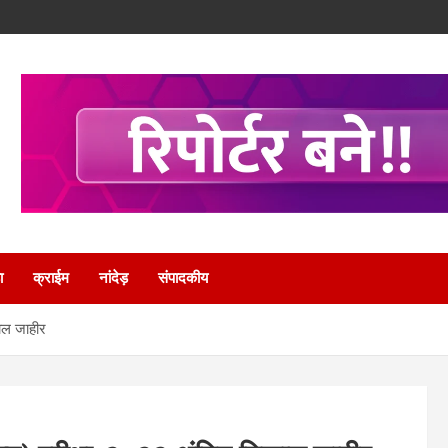
ा
क्राईम
नांदेड़
संपादकीय
काल जाहीर