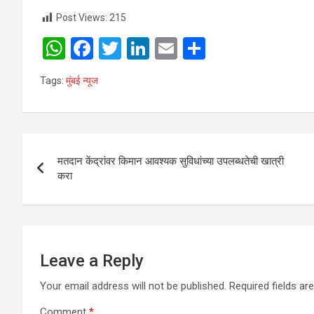
Post Views:
215
W
F
T
Li
E
S
h
a
wi
n
m
h
Tags:
मुंबई न्यूज
at
ce
tt
ke
ail
ar
s
b
er
dI
e
A
o
n
Post
p
o
मतदान केंद्रांवर किमान आवश्यक सुविधांच्या उपलब्धतेची खात्री
navigation
करा
p
k
Leave a Reply
Your email address will not be published.
Required fields a
Comment
*