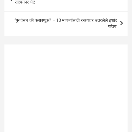
p
o
navigation
सांत्वनपर भेट
p
k
“पुनर्वसन की फसवणूक? – 13 मागण्यांसाठी रस्त्यावर उतरलेले इर्शाद
पटेल”