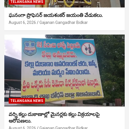
TELANGANA NEWS
ఘనంగా ప్రొఫెసర్ జయశంకర్ జయంతి వేడుకలు.
August 6, 2026
Gajanan Gangadhar Bidkar
TELANGANA NEWS
వర్ని కల్లు దుకాణాల్లో మైనర్లకు కల్లు విక్రయాలపై
ఆరోపణలు.
August 6, 2026
Gajanan Gangadhar Bidkar