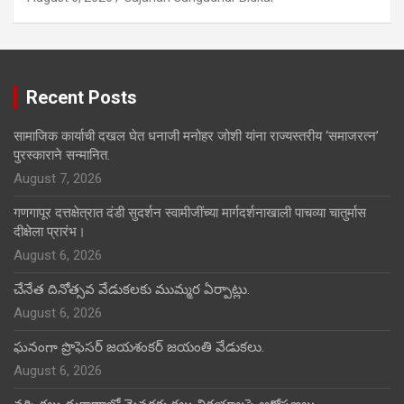
Recent Posts
सामाजिक कार्याची दखल घेत धनाजी मनोहर जोशी यांना राज्यस्तरीय ‘समाजरत्न’
पुरस्काराने सन्मानित.
August 7, 2026
गणगापूर दत्तक्षेत्रात दंडी सुदर्शन स्वामीजींच्या मार्गदर्शनाखाली पाचव्या चातुर्मास
दीक्षेला प्रारंभ।
August 6, 2026
చేనేత దినోత్సవ వేడుకలకు ముమ్మర ఏర్పాట్లు.
August 6, 2026
ఘనంగా ప్రొఫెసర్ జయశంకర్ జయంతి వేడుకలు.
August 6, 2026