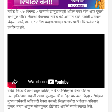
नांदेड दि. ०७ ऑगस्ट :- राज्याचे उपमुख्यमंत्री अजित पवार यांचे आज दुपारी
श्री गुरू गोविंद सिंघजी विमानतळ नांदेड येथे आगमन झाले. यावेळी आमदार
विक्रम काळे, आमदार सतीश चव्हाण,आमदार प्रताप पाटील चिखलीकर हे
उपस्थित होते.
यावेळी जिल्हाधिकारी राहुल कर्डिले, नांदेड परिक्षेत्राचे विशेष पोलीस
उपमहानिरीक्षक शहाजी उमाप, कुलगुरू डॉ. मनोहर चासकर, जिल्हा परिषदेच्या
मुख्य कार्यकारी अधिकारी मेघना कावली, जिल्हा पोलीस अधीक्षक अबिनाश
कुमार, मनपा आयुक्त महेशकुमार डोईफोडे आदींनी त्यांचे स्वागत केले.