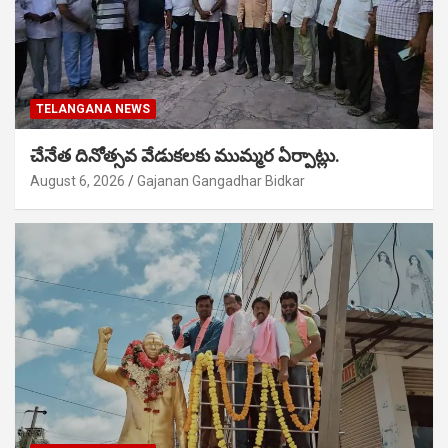
TELANGANA NEWS
చేనేత దినోత్సవ వేడుకలకు ముమ్మర ఏర్పాట్లు.
August 6, 2026
Gajanan Gangadhar Bidkar