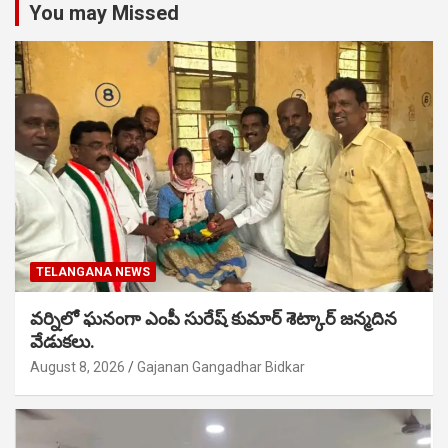
You may Missed
TELANGANA NEWS
వర్నిలో ఘనంగా ఎంపీ సురేష్ కుమార్ శెట్కార్ జన్మదిన
వేడుకలు.
August 8, 2026
Gajanan Gangadhar Bidkar