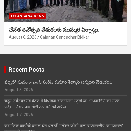
TELANGANA NEWS
చేనేత దినోత్సవ వేడుకలకు ముమ్మర ఏర్పాట్లు.
August 6, 2026
Gajanan Gangadhar Bidkar
Recent Posts
వర్నిలో ఘనంగా ఎంపీ సురేష్ కుమార్ శెట్కార్ జన్మదిన వేడుకలు.
August 8, 2026
चंडूर सर्वसदस्यीय बैठक में विधायक राजगोपाल रेड्डी का अधिकारियों को सख्त
संदेश, ऑयल पाम खेती अपनाने की अपील।
August 7, 2026
सामाजिक कार्याची दखल घेत धनाजी मनोहर जोशी यांना राज्यस्तरीय ‘समाजरत्न’