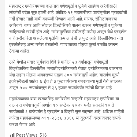
महाराष्ट्र एम्पोरियमच्या दालनात गणेशमूर्ती व पूजेचे साहित्य खरेदीसाठी
लोकांची वर्दळ सुरु झाली आहे. कोविड-१९ महामारीच्या पार्श्वभूमीवर ग्राहकांची
गर्दी होणार नाही याची काळजी घेण्यात आली आहे. मास्क, सॅनिटायजरचा
अनिवार्य वापर आणि सोशल डिस्टेंसिंगचे पालन करून गणेशमूर्ती व पूजेच्या
साहित्याची खरेदी होत आहे. गणेशमुर्तींच्या उंचीलाही मर्यादा असून येथे प्रदर्शन
व विक्रीकरिता असलेल्या मूर्तीची कमाल उंची ३ फुट आहे. दिल्लीस्थित नंदा
एस्कोर्टसह अन्य गणेश मंडळांनी गणरायाच्या मोठ्या मुर्त्या राखीव करून
ठेवल्या आहेत.
ठाणे येथील मंदार सुर्यकांत शिंदे हे मागील २३ वर्षांपासून गणेशमूर्ती
विक्रीकरिता दिल्लीतील ‘मऱ्‍हाटी’एम्पोरियमध्ये येतात. एम्पोरियमच्या दालनात
यंदा लहान मोठ्या आकाराच्या एकूण ८०० गणेशमूर्ती आहेत. यासर्वच मुर्त्या
इकोफ्रेंडली आहेत. ६ इंच ते ३ फुटापर्यंतच्या गणरायाच्या मूर्ती येथे उपलब्ध
असून ५०० रूपयांपासून ते २६ हजार रूपयांपर्यंत त्यांची किंमत आहे.
महामंडळाच्या बाबा खडकसिंह मार्गावरील ‘मऱ्‍हाटी’ महाराष्ट्र एम्पोरियम या
दालनात गणेशचतुर्थी अर्थात १० सप्टेंबर २०२१ पर्यंत सकाळी १० ते
सायंकाळी ६ वाजेपर्यंत हे प्रदर्शन व विक्री सुरु राहणार आहे. अधिक माहिती
करिता महामंडळाच्या ०११-२३३६ ३३६६ या दूरध्वनी क्रमांकावर संपर्क
करता येणार आहे.
Post Views:
516