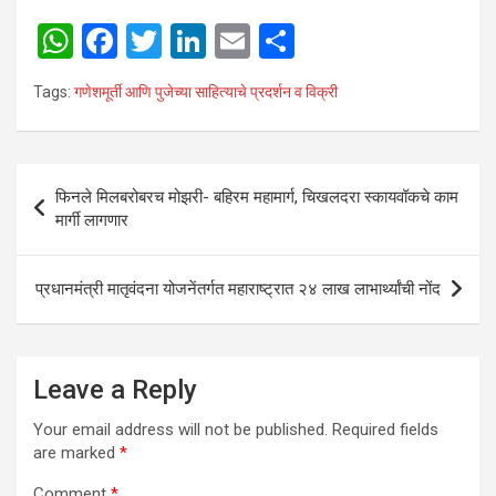
W
F
T
Li
E
S
h
a
wi
n
m
h
Tags:
गणेशमूर्ती आणि पुजेच्या साहित्याचे प्रदर्शन व विक्री
at
ce
tt
ke
ail
ar
s
b
er
dI
e
A
o
n
Post
फिनले मिलबरोबरच मोझरी- बहिरम महामार्ग, चिखलदरा स्कायवॉकचे काम
p
o
navigation
मार्गी लागणार
p
k
प्रधानमंत्री मातृवंदना योजनेंतर्गत महाराष्ट्रात २४ लाख लाभार्थ्यांची नोंद
Leave a Reply
Your email address will not be published.
Required fields
are marked
*
Comment
*