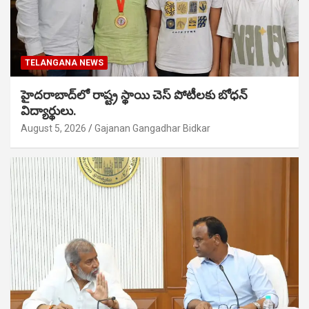
TELANGANA NEWS
హైదరాబాద్‌లో రాష్ట్ర స్థాయి చెస్ పోటీలకు బోధన్
విద్యార్థులు.
August 5, 2026
Gajanan Gangadhar Bidkar