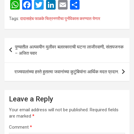
W
F
T
Li
E
S
h
a
wi
n
m
h
Tags:
दादासाहेब फाळके चित्रनगरीचा पुर्नविकास करण्यात येणार
at
ce
tt
ke
ail
ar
s
b
er
dI
e
A
o
n
Post
पुण्यातील अल्पवयीन मुलीवर बलात्काराची घटना लाजीरवाणी, संतापजनक
p
o
navigation
– अजित पवार
p
k
राज्यपालांच्या हस्ते हुतात्मा जवानांच्या कुटुंबियांना आर्थिक मदत प्रदान.
Leave a Reply
Your email address will not be published.
Required fields
are marked
*
Comment
*