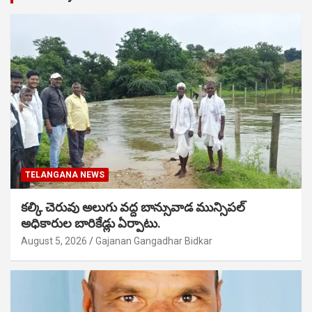
TELANGANA NEWS
కల్కి చెరువు అలుగు వద్ద బాన్సువాడ మున్సిపల్
అధికారుల బారికేడ్లు ఏర్పాటు.
August 5, 2026
Gajanan Gangadhar Bidkar