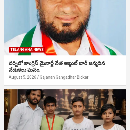
TELANGANA NEWS
వర్నిలో కాంగ్రెస్ మైనార్టీ నేత అబ్దుల్ బారీ జన్మదిన
వేడుకలు ఘనం.
August 5, 2026
Gajanan Gangadhar Bidkar