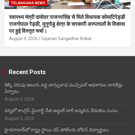
TELANGANA NEWS
स्वास्थ्य मंत्री दामोदर राजनरसिंह से मिले विधायक कोमाटिरेड्डी
राजगोपाल रेड्डी, मुनुगोडु क्षेत्र के सरकारी अस्पतालों के विकास
पर हुई विस्तृत चर्चा।
August 4, 2026
Gajanan Gangadhar Bidkar
Recent Posts
కల్కి చెరువు అలుగు వద్ద బాన్సువాడ మున్సిపల్ అధికారుల బారికేడ్లు
ఏర్పాటు.
August 5, 2026
వర్నిలో కాంగ్రెస్ మైనార్టీ నేత అబ్దుల్ బారీ జన్మదిన వేడుకలు ఘనం.
August 5, 2026
హైదరాబాద్‌లో రాష్ట్ర స్థాయి చెస్ పోటీలకు బోధన్ విద్యార్థులు.