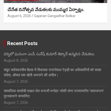
చేనేత దినోత్సవ వేడుకలకు ముమ్మర ఏర్పాట్లు.
August 6, 2026
Gajanan Gangadhar Bidkar
Recent Posts
వర్నిలో ఘనంగా ఎంపీ సురేష్ కుమార్ శెట్కార్ జన్మదిన వేడుకలు.
August 8, 2026
चंडूर सर्वसदस्यीय बैठक में विधायक राजगोपाल रेड्डी का अधिकारियों को सख्त
संदेश, ऑयल पाम खेती अपनाने की अपील।
August 7, 2026
सामाजिक कार्याची दखल घेत धनाजी मनोहर जोशी यांना राज्यस्तरीय ‘समाजरत्न’
पुरस्काराने सन्मानित.
August 7, 2026