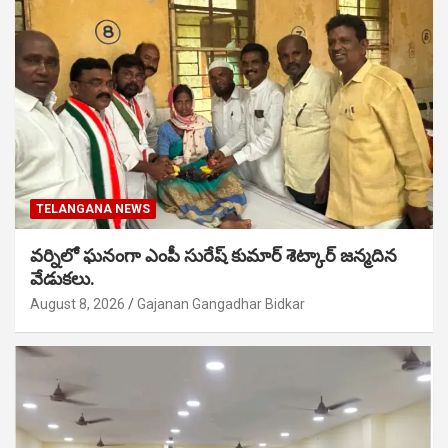
TELANGANA NEWS
వర్నిలో ఘనంగా ఎంపీ సురేష్ కుమార్ శెట్కార్ జన్మదిన
వేడుకలు.
August 8, 2026
Gajanan Gangadhar Bidkar