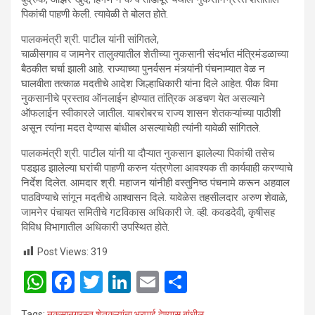
पिकांची पाहणी केली. त्यावेळी ते बोलत होते.
पालकमंत्री श्री. पाटील यांनी सांगितले,
चाळीसगाव व जामनेर तालुक्यातील शेतीच्या नुकसानी संदर्भात मंत्रिमंडळाच्या
बैठकीत चर्चा झाली आहे. राज्याच्या पुनर्वसन मंत्र्यांनी पंचनाम्यात वेळ न
घालवीता तत्काळ मदतीचे आदेश जिल्हाधिकारी यांना दिले आहेत. पीक विमा
नुकसानीचे प्रस्ताव ऑनलाईन होण्यात तांत्रिक अडचण येत असल्याने
ऑफलाईन स्वीकारले जातील. याबरोबरच राज्य शासन शेतकऱ्यांच्या पाठीशी
असून त्यांना मदत देण्यास बांधील असल्याचेही त्यांनी यावेळी सांगितले.
पालकमंत्री श्री. पाटील यांनी या दौऱ्यात नुकसान झालेल्या पिकांची तसेच
पडझड झालेल्या घरांची पाहणी करुन यंत्रणेला आवश्यक ती कार्यवाही करण्याचे
निर्देश दिलेत. आमदार श्री. महाजन यांनीही वस्तुनिष्ठ पंचनामे करून अहवाल
पाठविण्याचे सांगून मदतीचे आश्वासन दिले. यावेळेस तहसीलदार अरुण शेवाळे,
जामनेर पंचायत समितीचे गटविकास अधिकारी जे. व्ही. कवडदेवी, कृषीसह
विविध विभागातील अधिकारी उपस्थित होते.
Post Views:
319
W
F
T
Li
E
S
h
a
wi
n
m
h
Tags:
नुकसानग्रस्त शेतकऱ्यांना भरपाई देण्यास बांधील