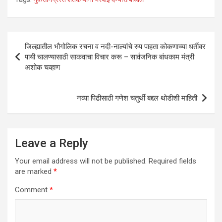
at
ce
tt
ke
ail
ar
s
b
er
dI
e
A
o
n
Post
जिल्ह्यातील भौगोलिक रचना व नदी-नाल्यांचे रुप पाहता कोकणाच्या धर्तीवर
p
o
navigation
पायी चालण्यासाठी साकवाचा विचार करू – सार्वजनिक बांधकाम मंत्री
p
k
अशोक चव्हाण
नव्या पिढीसाठी गणेश चतुर्थी बद्दल थोडीशी माहिती
Leave a Reply
Your email address will not be published.
Required fields
are marked
*
Comment
*