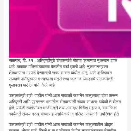
जळगाव, दि. ११ :
अतिवृष्टीमुळे शेतकऱ्यांचे मोठ्या प्रमाणात नुकसान झाले
आहे. याबाबत मंत्रिमंडळाच्या बैठकीत चर्चा झाली आहे. नुकसानग्रस्त
शेतकऱ्यांना भरपाई देण्यासाठी राज्य शासन बांधील आहे, असे प्रतिपादन
राज्याचे पाणीपुरवठा व स्वच्छता मंत्री तथा जळगाव जिल्ह्याचे पालकमंत्री
गुलाबराव पाटील यांनी केले आहे.
पालकमंत्री श्री. पाटील यांनी आज सकाळी जामनेर तालुक्याचा दौरा करून
अतिवृष्टी आणि पूरग्रस्त भागातील शेतकऱ्यांशी संवाद साधला, यावेळी ते बोलत
होते. यावेळी त्यांचेसोबत माजीमंत्री तथा आमदार गिरीश महाजन, सामाजिक
कार्यकर्ते संजय गरुड यांच्यासह पदाधिकारी व वरिष्ठ अधिकारी उपस्थित होते.
पालकमंत्री श्री. पाटील यांनी आज सकाळी जामनेर तालुक्यातील ओझर
बुद्रुक, ओझर खुर्द, हिंगणे न क व तोंडापूर येथील नुकसानग्रस्त शेतातील