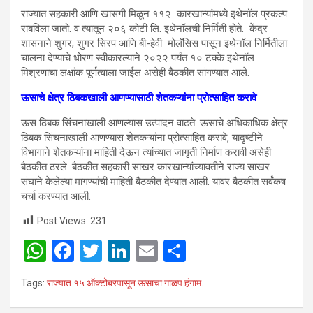
राज्यात सहकारी आणि खासगी मिळून ११२ कारखान्यांमध्ये इथेनॉल प्रकल्प
राबविला जातो. व त्यातून २०६ कोटी लि. इथेनॉलची निर्मिती होते. केंद्र
शासनाने शुगर, शुगर सिरप आणि बी-हेवी मोलॅसिस पासून इथेनॉल निर्मितीला
चालना देण्याचे धोरण स्वीकारल्याने २०२२ पर्यंत १० टक्के इथेनॉल
मिश्रणाचा लक्षांक पूर्णत्वाला जाईल असेही बैठकीत सांगण्यात आले.
ऊसाचे क्षेत्र ठिबकखाली आणण्यासाठी शेतकऱ्यांना प्रोत्साहित करावे
ऊस ठिबक सिंचनाखाली आणल्यास उत्पादन वाढते. ऊसाचे अधिकाधिक क्षेत्र
ठिबक सिंचनाखाली आणण्यास शेतकऱ्यांना प्रोत्साहित करावे, यादृष्टीने
विभागाने शेतकऱ्यांना माहिती देऊन त्यांच्यात जागृती निर्माण करावी असेही
बैठकीत ठरले. बैठकीत सहकारी साखर कारखान्यांच्यावतीने राज्य साखर
संघाने केलेल्या मागण्यांची माहिती बैठकीत देण्यात आली. यावर बैठकीत सर्वंकष
चर्चा करण्यात आली.
Post Views:
231
W
F
T
Li
E
S
h
a
wi
n
m
h
Tags:
राज्यात १५ ऑक्टोबरपासून ऊसाचा गाळप हंगाम.
at
ce
tt
ke
ail
ar