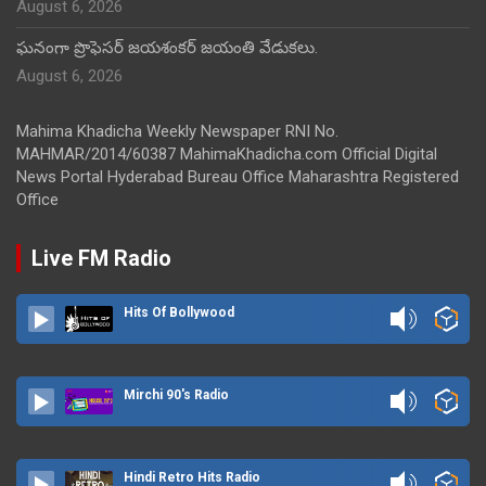
August 6, 2026
ఘనంగా ప్రొఫెసర్ జయశంకర్ జయంతి వేడుకలు.
August 6, 2026
Mahima Khadicha Weekly Newspaper RNI No.
MAHMAR/2014/60387 MahimaKhadicha.com Official Digital
News Portal Hyderabad Bureau Office Maharashtra Registered
Office
Live FM Radio
Hits Of Bollywood
Mirchi 90's Radio
Hindi Retro Hits Radio