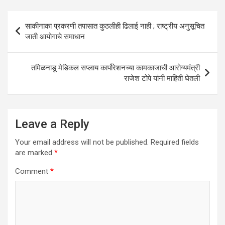
s
b
er
dI
e
A
o
n
Post
साकीनाका प्रकरणी तपासात कुठलीही ढिलाई नाही ; राष्ट्रीय अनुसूचित
p
o
navigation
जाती आयोगाचे समाधान
p
k
तमिळनाडू मेडिकल सप्लाय कार्पोरेशनच्या कामकाजाची आरोग्यमंत्री
राजेश टोपे यांनी माहिती घेतली
Leave a Reply
Your email address will not be published.
Required fields
are marked
*
Comment
*