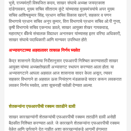
भुसे, राज्यमंत्री विश्वजित कदम, साखर संघाचे अध्यक्ष जयप्रकाश
दांडेगावकर, मुख्य सचिव सीताराम कुंटे यांच्यासह मुख्यमंत्र्यांचे अपर मुख्य
सचिव आशिषकुमार सिंह, प्रधान सचिव विकास खारगे, सहकार व पणन
विभागाचे प्रधान सचिव अनुप कुमार, वित्त विभागाचे प्रधान सचिव ओ.पी गुप्ता,
कृषी विभागाचे सचिव एकनाथ डवले, साखर आयुक्त शेखर गायकवाड,
महाराष्ट्र बँकेचे संचालक विद्याधर अनास्कर यांच्यासह इतर वरिष्ठ अधिकारी,
साखर संघाचे पदाधिकारी आणि मान्यवर उपस्थित होते.
अभ्यासगटाच्या अहवालावर तत्काळ निर्णय घ्यावेत
केंद्र शासनाने दिलेल्या निर्देशानुसार एफआरपी निश्चित करण्यासाठी साखर
आयुक्त यांच्या अध्यक्षतेखाली अभ्यासगट स्थापन करण्यात आला होता. या
अभ्यासगटाने आपला अहवाल आज शासनास सादर केला असून, त्यावर
सहकार विभागाने हा अहवाल ऊस नियंत्रण मंडळाकडे सादर करून लवकरात
लवकर निर्णय घ्यावेत, अशा सूचनाही यावेळी देण्यात आल्या.
शेतकऱ्यांना एफआरपीची रक्कम तातडीने द्यावी
साखर कारखान्यांनी शेतकऱ्यांची एफआरपीची रक्कम तातडीने द्यावी असेही
बैठकीत निश्चित करण्यात आले. जे कारखाने शेतकऱ्यांना एफआरपीची रक्कम
वेळेत आणि पूर्णत्वाने देत नाहीत अशा कारखान्यांकडे आगामी हंगामात