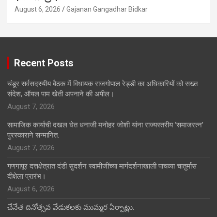
August 6, 2026
Gajanan Gangadhar Bidkar
Recent Posts
चंडूर सर्वसदस्यीय बैठक में विधायक राजगोपाल रेड्डी का अधिकारियों को सख्त
संदेश, ऑयल पाम खेती अपनाने की अपील।
August 7, 2026
सामाजिक कार्याची दखल घेत धनाजी मनोहर जोशी यांना राज्यस्तरीय ‘समाजरत्न’
पुरस्काराने सन्मानित.
August 7, 2026
गणगापूर दत्तक्षेत्रात दंडी सुदर्शन स्वामीजींच्या मार्गदर्शनाखाली पाचव्या चातुर्मास
दीक्षेला प्रारंभ।
August 6, 2026
చేనేత దినోత్సవ వేడుకలకు ముమ్మర ఏర్పాట్లు.