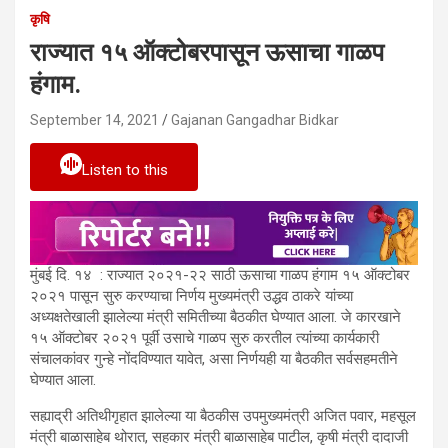
कृषि
राज्यात १५ ऑक्टोबरपासून ऊसाचा गाळप
हंगाम.
September 14, 2021
Gajanan Gangadhar Bidkar
Listen to this
मुंबई दि. १४ : राज्यात २०२१-२२ साठी ऊसाचा गाळप हंगाम १५ ऑक्टोबर
२०२१ पासून सुरु करण्याचा निर्णय मुख्यमंत्री उद्धव ठाकरे यांच्या
अध्यक्षतेखाली झालेल्या मंत्री समितीच्या बैठकीत घेण्यात आला. जे कारखाने
१५ ऑक्टोबर २०२१ पूर्वी उसाचे गाळप सुरु करतील त्यांच्या कार्यकारी
संचालकांवर गुन्हे नोंदविण्यात यावेत, असा निर्णयही या बैठकीत सर्वसहमतीने
घेण्यात आला.
सह्याद्री अतिथीगृहात झालेल्या या बैठकीस उपमुख्यमंत्री अजित पवार, महसूल
मंत्री बाळासाहेब थोरात, सहकार मंत्री बाळासाहेब पाटील, कृषी मंत्री दादाजी