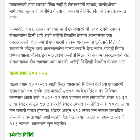
गाळपासाठी ऊस द्यायचा किंवा नाही हे शेतकऱ्यांनी ठरवावे, यासंबंधीच्या
मार्गदर्शक सूचनाही निर्गमित केल्या जाव्यात असेही बैठकीत निश्चित करण्यात
आले.
राज्यातील १४६ साखर कारखान्यांनी एफएआरपीची १०० टक्के रक्कम
शेतकऱ्यांना दिली आहे अशी माहिती बैठकीत देण्यात आल्यानंतर ज्या
कारखान्यांनी शेतकऱ्यांची एफआरपी रक्कम शेतकऱ्यांना पूर्णत्वाने दिली ते
कारखाने सोडून इतर कारखान्यांना गाळप परवाने देऊ नयेत असाही निर्णय
घेण्यात आला. बँकांकडून मालतारण कर्जाची मिळणारी रक्कम कारखान्याने थेट
शेतकऱ्यांच्या बँक खात्यात जमा करावी, असेही निर्देशही बैठकीत देण्यात आले.
गाळप हंगाम २०२१-२२
गाळप हंगाम २०२१-२२ साठी केंद्र शासनाने निश्चित केलेल्या एफआरपी
दराप्रमाणे १० टक्के उताऱ्यासाठी २९०० रुपये प्रतिटन दर निश्चित
करण्यात आला आहे. २०२१-२२ मध्ये राज्यात ऊस लागवडीचे क्षेत्र १२.३२
लाख हेक्टर असून ९७ टन प्रति हेक्टर उत्पादन अपेक्षित आहे. १०९६ लाख
टन उसाचे गाळप होण्याचा अंदाज असून ११२ लाख टन साखर उत्पादित
होण्याची शक्यता आहे अशी माहिती बैठकीत देण्यात आली. या हंगामात अंदाजे
१९३ साखर कारखाने सुरु राहतील.
इथेनॉल निर्मिती