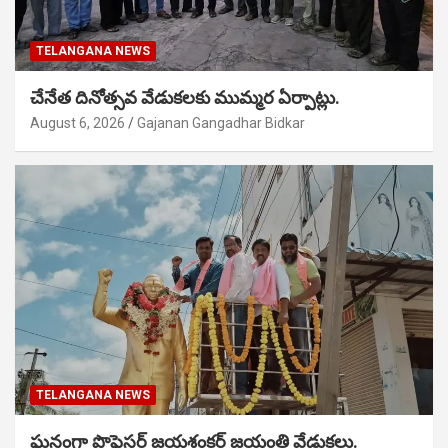
TELANGANA NEWS
చేనేత దినోత్సవ వేడుకలకు ముమ్మర ఏర్పాట్లు.
August 6, 2026
Gajanan Gangadhar Bidkar
TELANGANA NEWS
ఘనంగా ప్రొఫెసర్ జయశంకర్ జయంతి వేడుకలు.