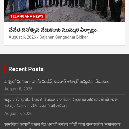
TELANGANA NEWS
చేనేత దినోత్సవ వేడుకలకు ముమ్మర ఏర్పాట్లు.
August 6, 2026
Gajanan Gangadhar Bidkar
Recent Posts
వర్నిలో ఘనంగా ఎంపీ సురేష్ కుమార్ శెట్కార్ జన్మదిన వేడుకలు.
August 8, 2026
चंडूर सर्वसदस्यीय बैठक में विधायक राजगोपाल रेड्डी का अधिकारियों को सख्त
संदेश, ऑयल पाम खेती अपनाने की अपील।
August 7, 2026
सामाजिक कार्याची दखल घेत धनाजी मनोहर जोशी यांना राज्यस्तरीय ‘समाजरत्न’