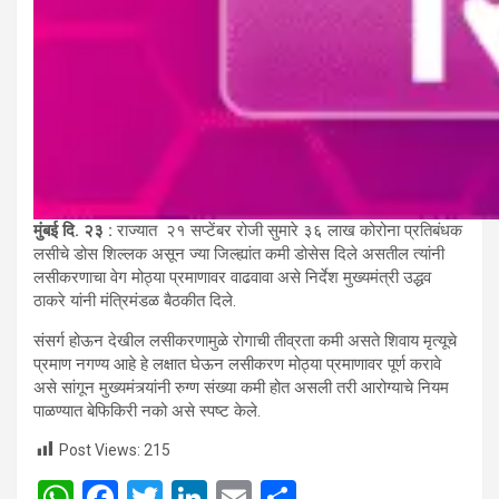
मुंबई दि. २३ :
राज्यात
२१ सप्टेंबर रोजी सुमारे ३६
लाख कोरोना प्रतिबंधक
लसीचे डोस शिल्लक असून ज्या जिल्ह्यांत कमी डोसेस दिले असतील त्यांनी
लसीकरणाचा वेग मोठ्या प्रमाणावर वाढवावा असे निर्देश मुख्यमंत्री उद्धव
ठाकरे यांनी मंत्रिमंडळ बैठकीत दिले.
संसर्ग होऊन देखील लसीकरणामुळे रोगाची तीव्रता कमी असते शिवाय मृत्यूचे
प्रमाण नगण्य आहे हे लक्षात घेऊन लसीकरण मोठ्या प्रमाणावर पूर्ण करावे
असे सांगून मुख्यमंत्र्यांनी रुग्ण संख्या कमी होत असली तरी आरोग्याचे नियम
पाळण्यात बेफिकिरी नको असे स्पष्ट केले.
Post Views:
215
W
F
T
Li
E
S