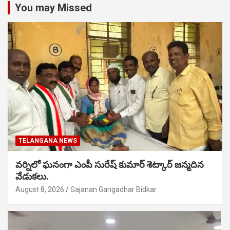
You may Missed
TELANGANA NEWS
వర్నిలో ఘనంగా ఎంపీ సురేష్ కుమార్ శెట్కార్ జన్మదిన
వేడుకలు.
August 8, 2026
Gajanan Gangadhar Bidkar