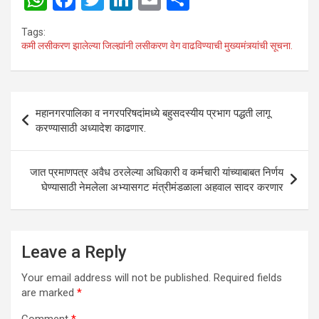
h
a
wi
n
m
h
Tags:
at
ce
tt
ke
ail
ar
कमी लसीकरण झालेल्या जिल्ह्यांनी लसीकरण वेग वाढविण्याची मुख्यमंत्र्यांची सूचना.
s
b
er
dI
e
A
o
n
Post
p
o
महानगरपालिका व नगरपरिषदांमध्ये बहुसदस्यीय प्रभाग पद्धती लागू
navigation
करण्यासाठी अध्यादेश काढणार.
p
k
जात प्रमाणपत्र अवैध ठरलेल्या अधिकारी व कर्मचारी यांच्याबाबत निर्णय
घेण्यासाठी नेमलेला अभ्यासगट मंत्रीमंडळाला अहवाल सादर करणार
Leave a Reply
Your email address will not be published.
Required fields
are marked
*