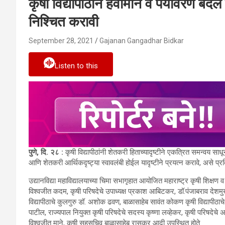
कृषी विद्यापीठाने हवामान व पर्यावरण बदल ल
निश्चित करावी
September 28, 2021
Gajanan Gangadhar Bidkar
Listen to this
पुणे, दि. २८ :
कृषी विद्यापीठांनी शेतकरी हिताच्यादृष्टीने एकत्रित समन्वय साध
आणि शेतकरी आर्थिकदृष्ट्या स्वावलंबी होईल यादृष्टीने प्रयत्न करावे, असे प्रत
उद्यानविद्या महाविद्यालयाच्या चिमा सभागृहात आयोजित महाराष्ट्र कृषी शिक्षण 
विश्वजीत कदम, कृषी परिषदेचे उपाध्यक्ष प्रकाश आबिटकर, डॉ.पंजाबराव देशमुख
विद्यापीठाचे कुलगुरु डॉ. अशोक ढवण, बाळासाहेब सावंत कोकण कृषी विद्यापीठाचे क
पाटील, राज्यपाल नियुक्त कृषी परिषदेचे सदस्य कृष्णा लव्हेकर, कृषी परिषदेच
विश्वजीत माने, कृषी सहसचिव बाळासाहेब रासकर आदी उपस्थित होते.