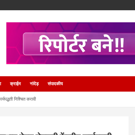
ा
क्राईम
नांदेड़
संपादकीय
ार्यपद्धती निश्चित करावी