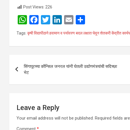
Post Views:
226
W
F
T
Li
E
S
h
a
wi
n
m
h
Tags:
कृषी विद्यापीठाने हवामान व पर्यावरण बदल लक्षात घेवून शेतकरी केंद्रीत कार्य
at
ce
tt
ke
ail
ar
s
b
er
dI
e
A
o
n
Post
p
o
सिंगापूरच्या कौन्सिल जनरल यांनी घेतली उद्योगमंत्र्यांची सदिच्छा
navigation
भेट
p
k
Leave a Reply
Your email address will not be published.
Required fields a
Comment
*