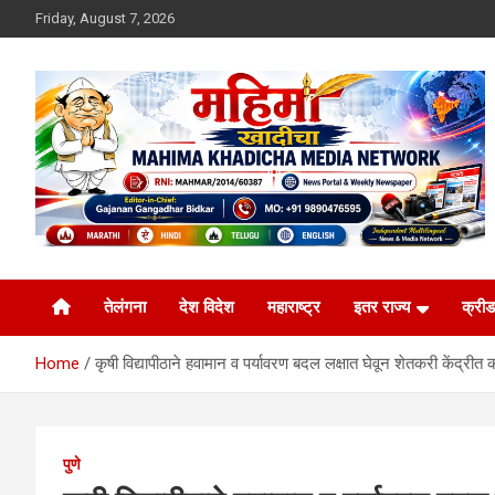
Skip
Friday, August 7, 2026
to
content
MULIT LANGUAGE NEWS PORTAL
Mahimakhadicha
तेलंगना
देश विदेश
महाराष्ट्र
इतर राज्य
क्रीड
Home
कृषी विद्यापीठाने हवामान व पर्यावरण बदल लक्षात घेवून शेतकरी केंद्रीत क
पुणे