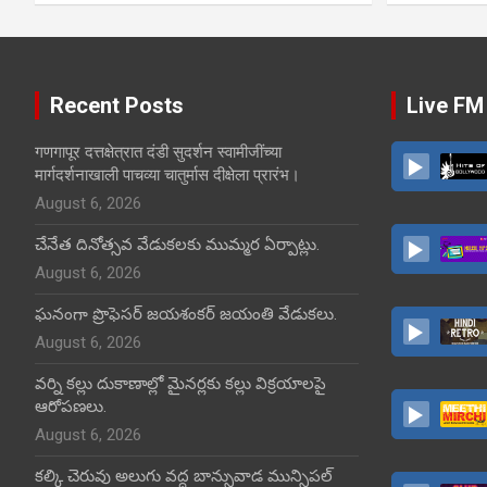
Recent Posts
Live FM
गणगापूर दत्तक्षेत्रात दंडी सुदर्शन स्वामीजींच्या
मार्गदर्शनाखाली पाचव्या चातुर्मास दीक्षेला प्रारंभ।
August 6, 2026
చేనేత దినోత్సవ వేడుకలకు ముమ్మర ఏర్పాట్లు.
August 6, 2026
ఘనంగా ప్రొఫెసర్ జయశంకర్ జయంతి వేడుకలు.
August 6, 2026
వర్ని కల్లు దుకాణాల్లో మైనర్లకు కల్లు విక్రయాలపై
ఆరోపణలు.
August 6, 2026
కల్కి చెరువు అలుగు వద్ద బాన్సువాడ మున్సిపల్