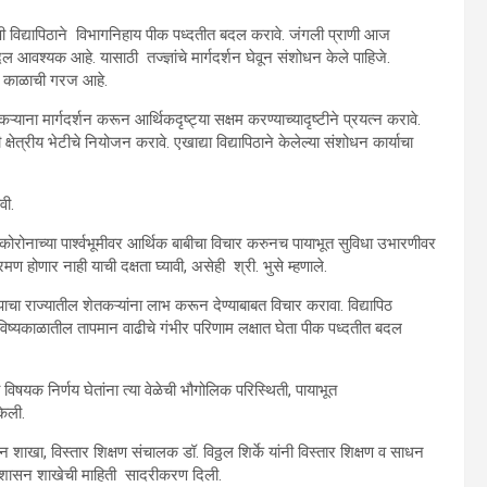
कृषी विद्यापिठाने विभागनिहाय पीक पध्दतीत बदल करावे. जंगली प्राणी आज
ल आवश्यक आहे. यासाठी तज्ज्ञांचे मार्गदर्शन घेवून संशोधन केले पाहिजे.
णे काळाची गरज आहे.
ाना मार्गदर्शन करून आर्थिकदृष्ट्या सक्षम करण्याच्यादृष्टीने प्रयत्न करावे.
ाठी क्षेत्रीय भेटीचे नियोजन करावे. एखाद्या विद्यापिठाने केलेल्या संशोधन कार्याचा
वी.
. कोरोनाच्या पार्श्वभूमीवर आर्थिक बाबीचा विचार करुनच पायाभूत सुविधा उभारणीवर
रमण होणार नाही याची दक्षता घ्यावी, असेही श्री. भुसे म्हणाले.
पाचा राज्यातील शेतकऱ्यांना लाभ करून देण्याबाबत विचार करावा. विद्यापिठ
भविष्यकाळातील तापमान वाढीचे गंभीर परिणाम लक्षात घेता पीक पध्दतीत बदल
 विषयक निर्णय घेतांना त्या वेळेची भौगोलिक परिस्थिती, पायाभूत
केली.
ाखा, विस्तार शिक्षण संचालक डॉ. विठ्ठल शिर्के यांनी विस्तार शिक्षण व साधन
रशासन शाखेची माहिती सादरीकरण दिली.