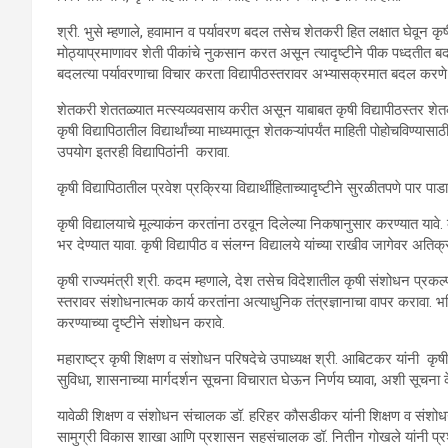
श्री. भुसे म्हणाले, हवामान व पर्यावरण बदल तसेच शेतकरी हित लक्षात घेवून 
मोठ्याप्रमाणावर शेती पीकांचे नुकसान करत असून त्यादृष्टीने पीक पध्दतीत बद
बदलत्या पर्यावरणाचा विचार करता विद्यापीठस्तरावर अभ्यासक्रमात बदल कर
शेतकरी शेततळ्यात मत्स्यव्यवसाय करीत असून याबाबत कृषी विद्यापीठस्तर शेतकऱ्य
कृषी विद्यापिठातील विद्यार्थांच्या माध्यमातून शेतकऱ्यांपर्यंत माहिती पोहोचविण्यास
उपयोग इतरही विद्यापिठांनी करावा.
कृषी विद्यापिठातील प्रवेश प्रक्रिया विद्यार्थीहिताच्यादृष्टीने सुरळीतपणे पार पाडा
कृषी विद्यालयाचे मूल्याकंन करतांना ठरवून दिलेल्या निकषानुसार करण्यात यावे
भर देण्यात यावा. कृषी विद्यापीठ व संलग्न विद्यालये यांच्या राखीव जागेवर अतिक्
कृषी राज्यमंत्री श्री. कदम म्हणाले, देश तसेच विदेशातील कृषी संशोधन प्रकल्
स्तरावर संशोधनात्मक कार्य करतांना अत्याधुनिक तंत्रज्ञानाचा वापर करावा. 
करण्याच्या दृष्टीने संशोधन करावे.
महाराष्ट्र कृषी शिक्षण व संशोधन परिषदेचे उपाध्यक्ष श्री. आबिटकर यांनी कृषी
सुविधा, शासनाच्या मार्गदर्शन सूचना विचारात घेऊन निर्णय घ्यावा, अशी सूचना 
यावेळी शिक्षण व संशोधन संचालक डॉ. हरिहर कौसडीकर यांनी शिक्षण व संशोधन श
सामुग्री विकास शाखा आणि प्रशासन सहसंचालक डॉ. नितीन गोखले यांनी प्