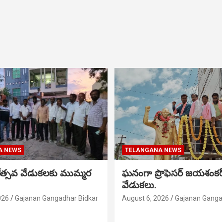
A NEWS
TELANGANA NEWS
నోత్సవ వేడుకలకు ముమ్మర
ఘనంగా ప్రొఫెసర్ జయశంక
వేడుకలు.
026
Gajanan Gangadhar Bidkar
August 6, 2026
Gajanan Ganga