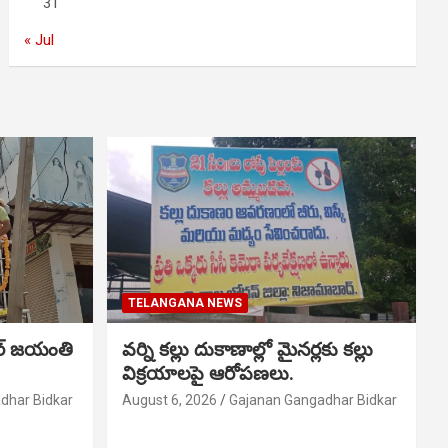
31
« Jul
TELANGANA NEWS
ర్ జయంతి
వర్ని కల్లు దుకాణాల్లో మైనర్లకు కల్లు
విక్రయాలపై ఆరోపణలు.
dhar Bidkar
August 6, 2026
Gajanan Gangadhar Bidkar