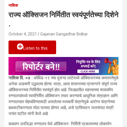
नाशिक
राज्य ऑक्सिजन निर्मितीत स्वयंपूर्णतेच्या दिशेने
.
October 4, 2021
Gajanan Gangadhar Bidkar
Listen to this
नाशिक दि. ०४ :
कोविड-१९ च्या दुसऱ्या लाटेमध्ये ऑक्सिजनच्या कमतरतेमुळे
अनेक अडचणी उद्भवल्या होत्या. मात्र, आता शासनाच्या प्रयत्नाने संपूर्ण राज्य
ऑक्सिजनच्या निर्मितीत स्वयंपूर्ण होत आहे. जिल्ह्यातील महत्त्वाच्या शासकीय
रुग्णालयांमध्ये स्वयंनिर्मित ऑक्सिजन तयार करण्याचे आधुनिक तंत्रज्ञान आणि
रुग्णालयात पोहचविण्यासाठी असलेल्या मध्यवर्ती यंत्रणेमुळे आरोग्य यंत्रणेच्या
बळकटीकरणाला मोठा फायदा होणार आहे, असे प्रतिपादन जलसंपदा मंत्री
जयंत पाटील यांनी केले आहे.
कळवण उपजिल्हा रुग्णालय येथे ऑक्सिजन निर्मिती प्रकल्पाच्या लोकार्पण