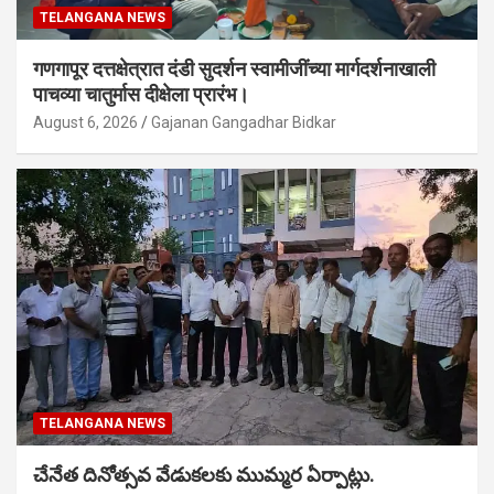
TELANGANA NEWS
गणगापूर दत्तक्षेत्रात दंडी सुदर्शन स्वामीजींच्या मार्गदर्शनाखाली
पाचव्या चातुर्मास दीक्षेला प्रारंभ।
August 6, 2026
Gajanan Gangadhar Bidkar
TELANGANA NEWS
చేనేత దినోత్సవ వేడుకలకు ముమ్మర ఏర్పాట్లు.