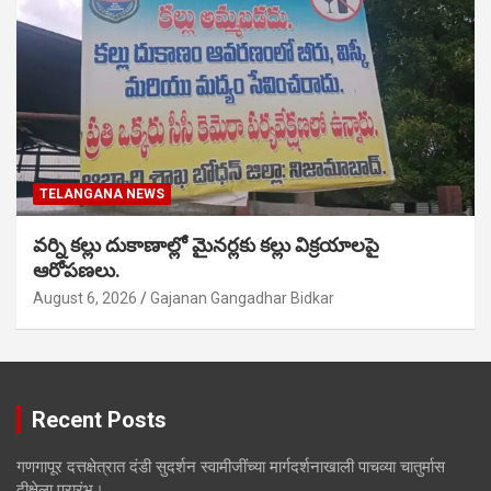
TELANGANA NEWS
వర్ని కల్లు దుకాణాల్లో మైనర్లకు కల్లు విక్రయాలపై
ఆరోపణలు.
August 6, 2026
Gajanan Gangadhar Bidkar
Recent Posts
गणगापूर दत्तक्षेत्रात दंडी सुदर्शन स्वामीजींच्या मार्गदर्शनाखाली पाचव्या चातुर्मास
दीक्षेला प्रारंभ।