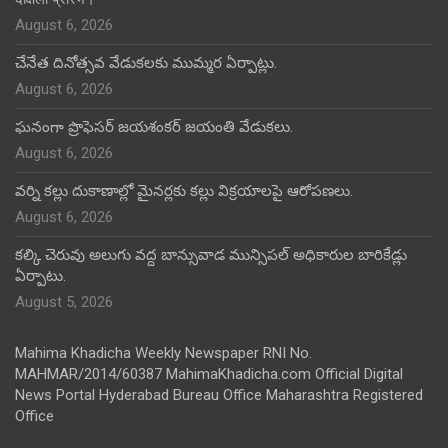
August 6, 2026
చేనేత దినోత్సవ వేడుకలకు ముమ్మర ఏర్పాట్లు.
August 6, 2026
ఘనంగా ప్రొఫెసర్ జయశంకర్ జయంతి వేడుకలు.
August 6, 2026
వర్ని కల్లు దుకాణాల్లో మైనర్లకు కల్లు విక్రయాలపై ఆరోపణలు.
August 6, 2026
కల్కి చెరువు అలుగు వద్ద బాన్సువాడ మున్సిపల్ అధికారుల బారికేడ్లు
ఏర్పాటు.
August 5, 2026
Mahima Khadicha Weekly Newspaper RNI No.
MAHMAR/2014/60387 MahimaKhadicha.com Official Digital
News Portal Hyderabad Bureau Office Maharashtra Registered
Office