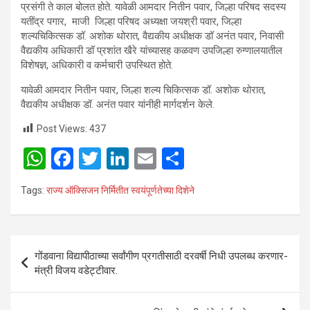
प्रसंगी ते काल बोलत होते. यावेळी आमदार नितीन पवार, जिल्हा परिषद सदस्य
यतींद्र पगार, माजी जिल्हा परिषद अध्यक्षा जयश्री पवार, जिल्हा
शल्यचिकित्सक डॉ. अशोक थोरात, वैद्यकीय अधीक्षक डॉ अनंत पवार, निवासी
वैद्यकीय अधिकारी डॉ प्रशांत खैरे यांच्यासह कळवण उपजिल्हा रुग्णालयातील
विशेषज्ञ, अधिकारी व कर्मचारी उपस्थित होते.
यावेळी आमदार नितीन पवार, जिल्हा शल्य चिकित्सक डॉ. अशोक थोरात,
वैद्यकीय अधीक्षक डॉ. अनंत पवार यांनीही मार्गदर्शन केले.
Post Views:
437
W
F
T
Li
E
S
h
a
wi
n
m
h
Tags:
राज्य ऑक्सिजन निर्मितीत स्वयंपूर्णतेच्या दिशेने
at
ce
tt
ke
ail
ar
s
b
er
dI
e
A
o
n
Post
गोंडवाना विद्यापीठाच्या सर्वांगीण प्रगतीसाठी दरवर्षी निधी उपलब्ध करणार-
p
o
navigation
मंत्री विजय वडेट्टीवार.
p
k