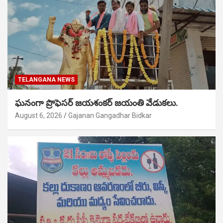
TELANGANA NEWS
ఘనంగా ప్రొఫెసర్ జయశంకర్ జయంతి వేడుకలు.
August 6, 2026
Gajanan Gangadhar Bidkar