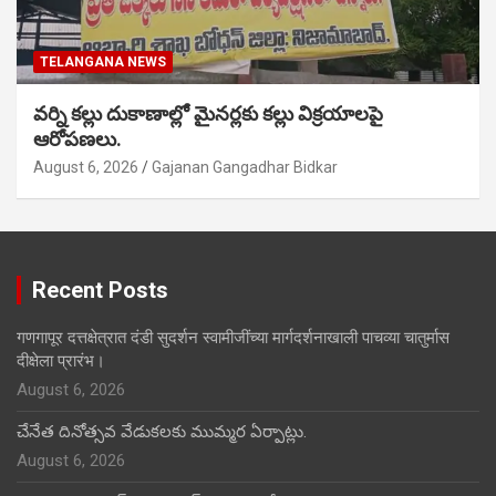
TELANGANA NEWS
వర్ని కల్లు దుకాణాల్లో మైనర్లకు కల్లు విక్రయాలపై
ఆరోపణలు.
August 6, 2026
Gajanan Gangadhar Bidkar
Recent Posts
गणगापूर दत्तक्षेत्रात दंडी सुदर्शन स्वामीजींच्या मार्गदर्शनाखाली पाचव्या चातुर्मास
दीक्षेला प्रारंभ।
August 6, 2026
చేనేత దినోత్సవ వేడుకలకు ముమ్మర ఏర్పాట్లు.
August 6, 2026