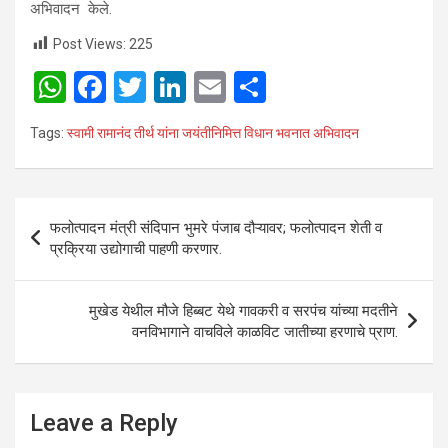
अभिवादन केले.
Post Views:
225
W
F
T
Li
E
S
h
a
wi
n
m
h
Tags:
स्वामी रामानंद तीर्थ यांना जयंतीनिमित्त विधान भवनात अभिवादन
at
ce
tt
ke
ail
ar
s
b
er
dI
e
A
o
n
Post
फलोत्पादन मंत्री संदिपान भुमरे पंजाब दौऱ्यावर; फलोत्पादन शेती व
p
o
navigation
प्रक्रिया उद्योगाची पाहणी करणार.
p
k
मुखेड येथील मौजे हिब्बट येथे गावकरी व सरपंच यांच्या मदतीने
वनविभागाने वाचविले काळविट जातीच्या हरणाचे प्राण.
Leave a Reply