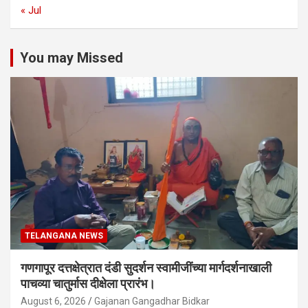
« Jul
You may Missed
TELANGANA NEWS
गणगापूर दत्तक्षेत्रात दंडी सुदर्शन स्वामीजींच्या मार्गदर्शनाखाली
पाचव्या चातुर्मास दीक्षेला प्रारंभ।
August 6, 2026
Gajanan Gangadhar Bidkar