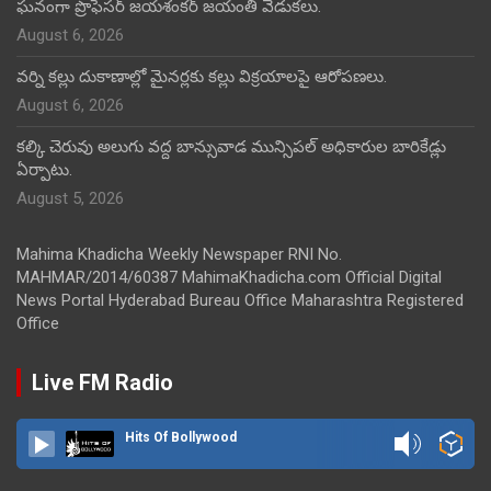
ఘనంగా ప్రొఫెసర్ జయశంకర్ జయంతి వేడుకలు.
August 6, 2026
వర్ని కల్లు దుకాణాల్లో మైనర్లకు కల్లు విక్రయాలపై ఆరోపణలు.
August 6, 2026
కల్కి చెరువు అలుగు వద్ద బాన్సువాడ మున్సిపల్ అధికారుల బారికేడ్లు
ఏర్పాటు.
August 5, 2026
Mahima Khadicha Weekly Newspaper RNI No.
MAHMAR/2014/60387 MahimaKhadicha.com Official Digital
News Portal Hyderabad Bureau Office Maharashtra Registered
Office
Live FM Radio
Hits Of Bollywood