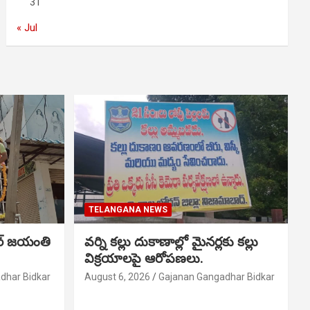
31
« Jul
TELANGANA NEWS
ర్ జయంతి
వర్ని కల్లు దుకాణాల్లో మైనర్లకు కల్లు
విక్రయాలపై ఆరోపణలు.
dhar Bidkar
August 6, 2026
Gajanan Gangadhar Bidkar