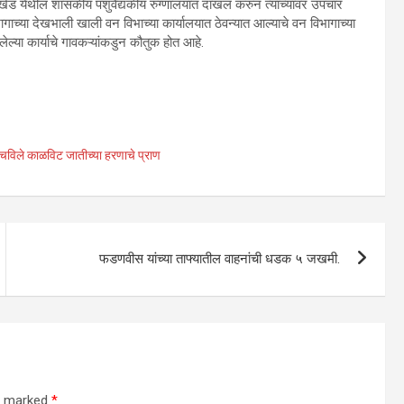
ेड येथील शासकीय पशुवैद्यकीय रुग्णालयात दाखल करुन त्याच्यावर उपचार
गाच्या देखभाली खाली वन विभाच्या कार्यालयात ठेवन्यात आल्याचे वन विभागाच्या
ेल्या कार्याचे गावकऱ्यांकडुन कौतुक होत आहे.
वाचविले काळविट जातीच्या हरणाचे प्राण
फडणवीस यांच्या ताफ्यातील वाहनांची धडक ५ जखमी.
re marked
*