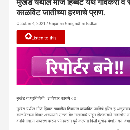
मुखेड येथील मौजे हिब्बट येथे गावकरी व 
काळविट जातीच्या हरणाचे प्राण.
October 4, 2021
Gajanan Gangadhar Bidkar
Listen to this
मुखेड ता.प्रतिनिधी : ज्ञानेश्वर कागणे ०४ :
मुखेड येथील मौजे हिब्बट गावातील शिवारात काळविट जातिचे हरिन हे अनुसयाबाई
काळविटाला बिमार असल्याने उटता येत नसल्याचे पाहून शेतकऱ्यांने गावातील न
वनविभागाला पाचारण करुन फोनवरून पुर्व कल्पना दिली मुखेड येथील वन विभ