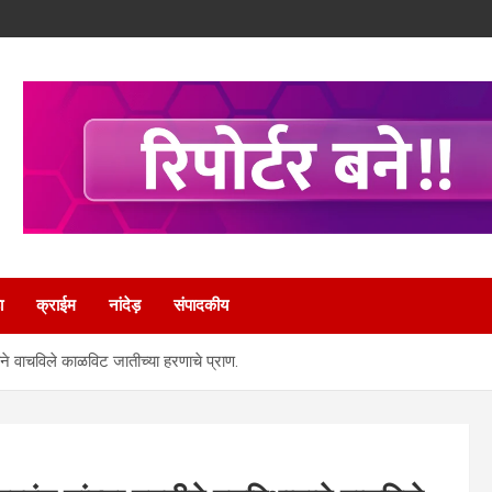
ा
क्राईम
नांदेड़
संपादकीय
ाने वाचविले काळविट जातीच्या हरणाचे प्राण.