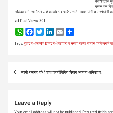
काळविटास मुख
करुन वन विभा
अधिकाऱ्यांनी सांगितले आहे काळविट वाचविण्यासाठी गावकऱ्यांनी व सरपंचांनी केल
Post Views:
301
W
F
T
Li
E
S
h
a
wi
n
m
h
Tags:
मुखेड येथील मौजे हिब्बट येथे गावकरी व सरपंच यांच्या मदतीने वनविभागाने 
at
ce
tt
ke
ail
ar
s
b
er
dI
e
A
o
n
Post
p
o
स्वामी रामानंद तीर्थ यांना जयंतीनिमित्त विधान भवनात अभिवादन.
navigation
p
k
Leave a Reply
Your email address will not be published.
Required fields a