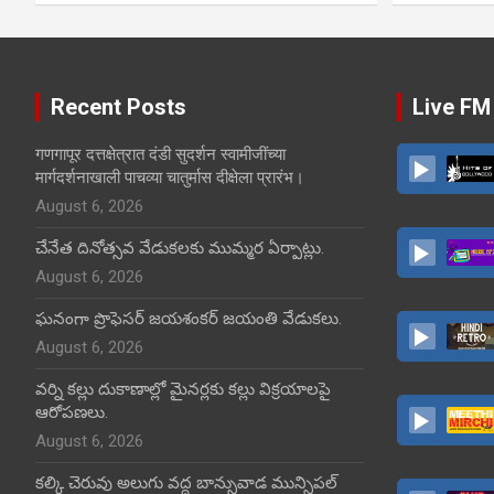
Recent Posts
Live FM
गणगापूर दत्तक्षेत्रात दंडी सुदर्शन स्वामीजींच्या
मार्गदर्शनाखाली पाचव्या चातुर्मास दीक्षेला प्रारंभ।
August 6, 2026
చేనేత దినోత్సవ వేడుకలకు ముమ్మర ఏర్పాట్లు.
August 6, 2026
ఘనంగా ప్రొఫెసర్ జయశంకర్ జయంతి వేడుకలు.
August 6, 2026
వర్ని కల్లు దుకాణాల్లో మైనర్లకు కల్లు విక్రయాలపై
ఆరోపణలు.
August 6, 2026
కల్కి చెరువు అలుగు వద్ద బాన్సువాడ మున్సిపల్