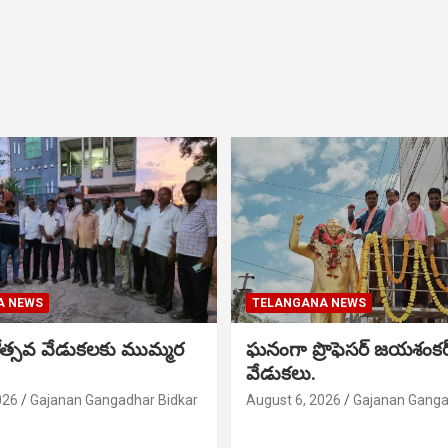
A NEWS
TELANGANA NEWS
నోత్సవ వేడుకలకు ముమ్మర
ఘనంగా ప్రొఫెసర్ జయశంక
వేడుకలు.
026
Gajanan Gangadhar Bidkar
August 6, 2026
Gajanan Ganga