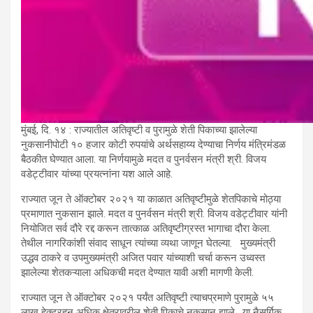
मुंबई, दि. १४ : राज्यातील अतिवृष्टी व पुरामुळे शेती पिकाच्या झालेल्या
नुकसानीपोटी १० हजार कोटी रुपयांचे अर्थसहाय्य देण्याचा निर्णय मंत्रिमंडळ
बैठकीत घेण्यात आला. या निर्णयामुळे मदत व पुनर्वसन मंत्री श्री. विजय
वडेट्टीवार यांच्या प्रयत्नांना यश आले आहे.
राज्यात जून ते ऑक्टोबर २०२१ या काळात अतिवृष्टीमुळे शेतपिकाचे मोठ्या
प्रमाणात नुकसान झाले. मदत व पुनर्वसन मंत्री श्री. विजय वडेट्टीवार यांनी
नियोजित सर्व दौरे रद्द करून तात्काळ अतिवृष्टीग्रस्त भागाचा दौरा केला.
तेथील नागरिकांशी संवाद साधून त्यांच्या व्यथा जाणून घेतल्या. मुख्यमंत्री
उद्धव ठाकरे व उपमुख्यमंत्री अजित पवार यांच्याशी चर्चा करून उध्वस्त
झालेल्या शेतकऱ्याला अधिकची मदत देण्यात यावी अशी मागणी केली.
राज्यात जून ते ऑक्टोबर २०२१ पर्यंत अतिवृष्टी त्याचप्रमाणे पुरामुळे ५५
लाख हेक्टरहून अधिक क्षेत्रावरील शेती पिकाचे नुकसान झाले. या नैसर्गिक