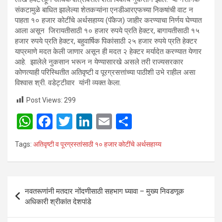
संकटामुळे बाधित झालेल्या शेतकऱ्यांना एनडीआरएफच्या निकषांची वाट न
पाहता १० हजार कोटींचे अर्थसहाय्य (पॅकेज) जाहीर करण्याचा निर्णय घेण्यात
आला असून जिरायतीसाठी १० हजार रुपये प्रति हेक्टर, बागायतीसाठी १५
हजार रुपये प्रति हेक्टर, बहुवार्षिक पिकांसाठी २५ हजार रुपये प्रति हेक्टर
याप्रमाणे मदत केली जाणार असून ही मदत २ हेक्टर मर्यादेत करण्यात येणार
आहे. झालेले नुकसान भरून न येण्यासारखे असले तरी राज्यसरकार
कोणत्याही परिस्थितीत अतिवृष्टी व पूरग्रसत्तांच्या पाठीशी उभे राहील असा
विश्वास श्री. वडेट्टीवार यांनी व्यक्त केला.
Post Views:
299
W
F
T
Li
E
S
h
a
wi
n
m
h
Tags:
अतिवृष्टी व पूरग्रस्तांसाठी १० हजार कोटींचे अर्थसहाय्य
at
ce
tt
ke
ail
ar
s
b
er
dI
e
A
o
n
Post
नवतरूणांनी मतदार नोंदणीसाठी सहभाग घ्यावा – मुख्य निवडणूक
p
o
navigation
अधिकारी श्रीकांत देशपांडे
p
k