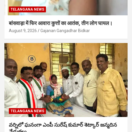
TELANGANA NEWS
बांसवाड़ा में फिर आवारा कुत्तों का आतंक, तीन लोग घायल।
August 9, 2026
Gajanan Gangadhar Bidkar
TELANGANA NEWS
వర్నిలో ఘనంగా ఎంపీ సురేష్ కుమార్ శెట్కార్ జన్మదిన
వేడుకలు.