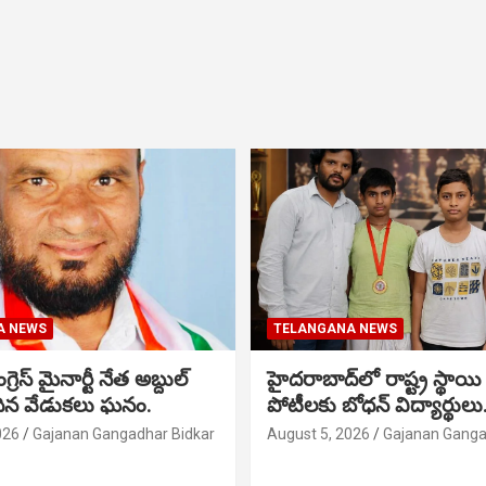
A NEWS
TELANGANA NEWS
గ్రెస్ మైనార్టీ నేత అబ్దుల్
హైదరాబాద్‌లో రాష్ట్ర స్థాయి 
మదిన వేడుకలు ఘనం.
పోటీలకు బోధన్ విద్యార్థులు
026
Gajanan Gangadhar Bidkar
August 5, 2026
Gajanan Ganga