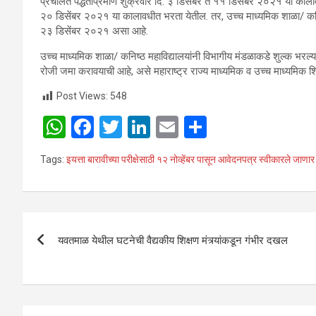
प्रचलित पद्धतीप्रमाणे शुक्रवार दि. ३ डिसेंबर ते ११ डिसेंबर २०२१ या काल
२० डिसेंबर २०२१ या कालावधीत भरता येतील. तर, उच्च माध्यमिक शाळा/ कनिष्ठ 
२३ डिसेंबर २०२१ असा आहे.
उच्च माध्यमिक शाळा/ कनिष्ठ महाविद्यालयांनी विभागीय मंडळाकडे शुल्क भरल्याच्
रोजी जमा करावयाची आहे, असे महाराष्ट्र राज्य माध्यमिक व उच्च माध्यमिक 
Post Views:
548
W
F
T
Li
E
S
h
a
wi
n
m
h
Tags:
इयत्ता बारावीच्या परीक्षेसाठी १२ नोव्हेंबर पासून आवेदनपत्र स्वीकारले जाणार
at
ce
tt
ke
ail
ar
s
b
er
dI
e
A
o
n
Post
p
o
यवतमाळ येथील घटनेची वैद्यकीय शिक्षण मंत्र्यांकडून गंभीर दखल
navigation
p
k