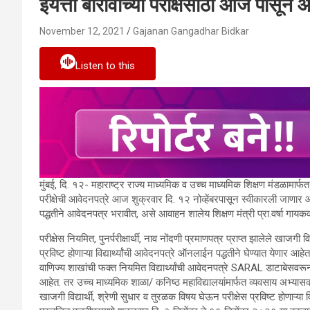
इयत्ता बारावीच्या परीक्षेसाठी आज पासून
November 12, 2021
Gajanan Gangadhar Bidkar
Listen to this
मुंबई, दि. १२- महाराष्ट्र राज्य माध्यमिक व उच्च माध्यमिक शिक्षण मंडळामार्फ
परीक्षेची आवेदनपत्रे आज शुक्रवार दि. १२ नोव्हेंबरपासून स्वीकारली जाणार आहेत
पद्धतीने आवेदनपत्र भरावीत, असे आवाहन शालेय शिक्षण मंत्री प्रा.वर्षा गायकव
परीक्षेस नियमित, पुनर्परीक्षार्थी, नाव नोंदणी प्रमाणपत्र प्राप्त झालेले खा
प्रविष्ट होणाऱ्या विद्यार्थ्यांची आवेदनपत्रे ऑनलाईन पद्धतीने घेण्यात येणार आह
वाणिज्य शाखांची फक्त नियमित विद्यार्थ्यांची आवेदनपत्रे SARAL डाटाबेसव
आहेत. तर उच्च माध्यमिक शाळा/ कनिष्ठ महाविद्यालयांमार्फत व्यवसाय अभ्यासक्रम श
खाजगी विद्यार्थी, श्रेणी सुधार व तुरळक विषय घेऊन परीक्षेस प्रविष्ट होणाऱ्या वि