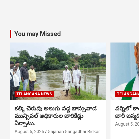
You may Missed
TELANGANA NEWS
TELANGAN
కల్కి చెరువు అలుగు వద్ద బాన్సువాడ
వర్నిలో కాం
మున్సిపల్ అధికారుల బారికేడ్లు
బారీ జన్
ఏర్పాటు.
August 5, 2
August 5, 2026
Gajanan Gangadhar Bidkar