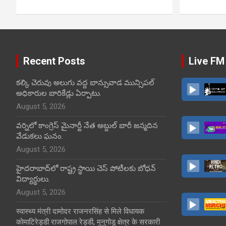
Recent Posts
Live FM
కల్కి చెరువు అలుగు వద్ద బాన్సువాడ మున్సిపల్
అధికారుల బారికేడ్లు ఏర్పాటు.
August 5, 2026
వర్నిలో కాంగ్రెస్ మైనార్టీ నేత అబ్దుల్ బారీ జన్మదిన
వేడుకలు ఘనం.
August 5, 2026
హైదరాబాద్‌లో రాష్ట్ర స్థాయి చెస్ పోటీలకు బోధన్
విద్యార్థులు.
August 5, 2026
स्वास्थ्य मंत्री दामोदर राजनरसिंह से मिले विधायक
कोमाटिरेड्डी राजगोपाल रेड्डी, मुनुगोडु क्षेत्र के सरकारी