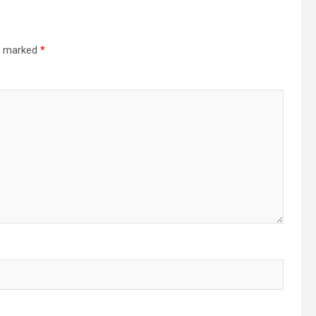
re marked
*