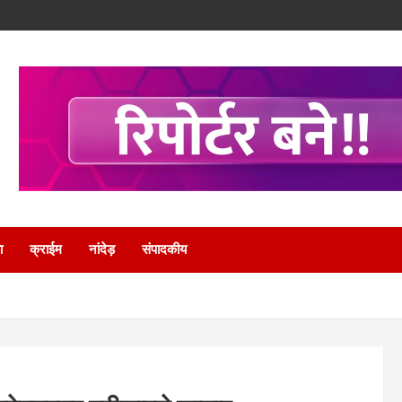
ा
क्राईम
नांदेड़
संपादकीय