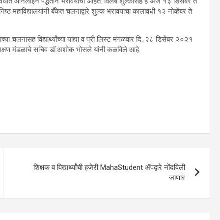
ावधीत ऑनलाईन पद्धतीने भरावयाची आहेत. विलंब शुल्कासह हे अर्ज १३ डिसेंबर ते
महाविद्यालयांनी बँकेत चलनाद्वारे शुल्क भरावयाचा कालावधी १२ नोव्हेंबर ते
या चलनासह विद्यार्थ्यांच्या याद्या व प्री लिस्ट मंगळवार दि. २८ डिसेंबर २०२१
शिक्षण मंडळाचे सचिव डॉ.अशोक भोसले यांनी कळविले आहे.
शिक्षक व विद्यार्थ्यांची हजेरी MahaStudent ॲपद्वारे नोंदविली
जाणार