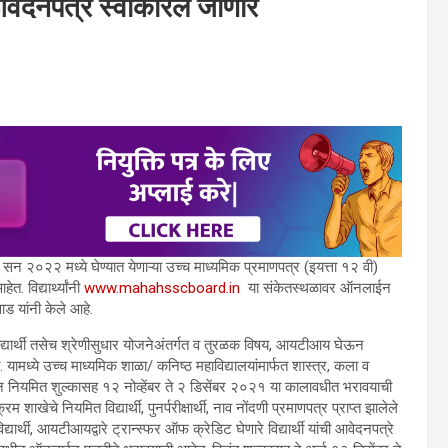
 आवेदनपत्र स्वीकारले जाणार
त सन २०२२ मध्ये घेण्यात येणाऱ्या उच्च माध्यमिक प्रमाणपत्र (इयत्ता १२ वी)
. विद्यार्थ्यांनी
www.mahahsscboard.in
या संकेतस्थळावर ऑनलाईन
ाड यांनी केले आहे.
जगी विद्यार्थी तसेच श्रेणीसुधार योजनेअंतर्गत व तुरळक विषय, आयटीआय घेऊन
ेत. यामध्ये उच्च माध्यमिक शाळा/ कनिष्ठ महाविद्यालयांमार्फत शास्त्र, कला व
रून नियमित शुल्कासह १२ नोव्हेंबर ते २ डिसेंबर २०२१ या कालावधीत भरावयाची
ाखेचे नियमित विद्यार्थी, पुनर्परीक्षार्थी, नाव नोंदणी प्रमाणपत्र प्राप्त झालेले
द्यार्थी, आयटीआयद्वारे ट्रान्स्फर ऑफ क्रेडिट घेणारे विद्यार्थी यांची आवेदनपत्रे