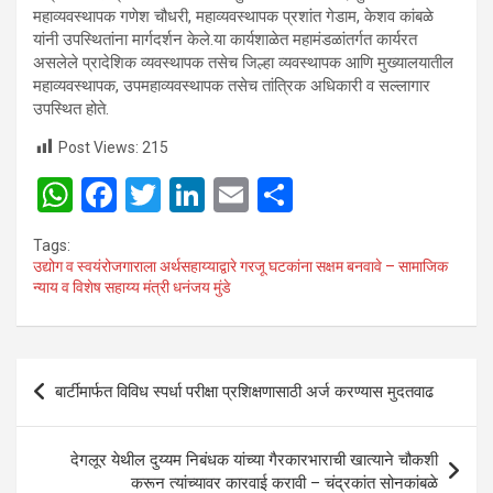
महाव्यवस्थापक गणेश चौधरी, महाव्यवस्थापक प्रशांत गेडाम, केशव कांबळे
यांनी उपस्थितांना मार्गदर्शन केले.या कार्यशाळेत महामंडळांतर्गत कार्यरत
असलेले प्रादेशिक व्यवस्थापक तसेच जिल्हा व्यवस्थापक आणि मुख्यालयातील
महाव्यवस्थापक, उपमहाव्यवस्थापक तसेच तांत्रिक अधिकारी व सल्लागार
उपस्थित होते.
Post Views:
215
W
F
T
Li
E
S
h
a
wi
n
m
h
Tags:
at
ce
tt
ke
ail
ar
उद्योग व स्वयंरोजगाराला अर्थसहाय्याद्वारे गरजू घटकांना सक्षम बनवावे – सामाजिक
न्याय व विशेष सहाय्य मंत्री धनंजय मुंडे
s
b
er
dI
e
A
o
n
p
o
Post
बार्टीमार्फत विविध स्पर्धा परीक्षा प्रशिक्षणासाठी अर्ज करण्यास मुदतवाढ
p
k
navigation
देगलूर येथील दुय्यम निबंधक यांच्या गैरकारभाराची खात्याने चौकशी
करून त्यांच्यावर कारवाई करावी – चंद्रकांत सोनकांबळे