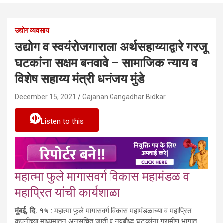
उद्योग व्यवसाय
उद्योग व स्वयंरोजगाराला अर्थसहाय्याद्वारे गरजू
घटकांना सक्षम बनवावे – सामाजिक न्याय व
विशेष सहाय्य मंत्री धनंजय मुंडे
December 15, 2021
Gajanan Gangadhar Bidkar
Listen to this
महात्मा फुले मागासवर्ग विकास महामंडळ व
महाप्रित यांची कार्यशाळा
मुंबई, दि. १५ :
महात्मा फुले मागासवर्ग विकास महामंडळाच्या व महाप्रित
कंपनीच्या माध्यमातून अनुसूचित जाती व नवबौध्द घटकांना ग्रामीण भागात