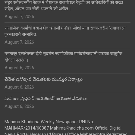
चंडूर सर्वसदस्यीय बैठक में विधायक राजगोपाल रेड्डी का अधिकारियों को सख्त
संदेश, ऑयल पाम खेती अपनाने की अपील।
August 7, 2026
सामाजिक कार्याची दखल घेत धनाजी मनोहर जोशी यांना राज्यस्तरीय ‘समाजरत्न’
पुरस्काराने सन्मानित.
August 7, 2026
गणगापूर दत्तक्षेत्रात दंडी सुदर्शन स्वामीजींच्या मार्गदर्शनाखाली पाचव्या चातुर्मास
दीक्षेला प्रारंभ।
August 6, 2026
చేనేత దినోత్సవ వేడుకలకు ముమ్మర ఏర్పాట్లు.
August 6, 2026
ఘనంగా ప్రొఫెసర్ జయశంకర్ జయంతి వేడుకలు.
August 6, 2026
Mahima Khadicha Weekly Newspaper RNI No.
MAHMAR/2014/60387 MahimaKhadicha.com Official Digital
News Portal Hyderabad Bureau Office Maharashtra Registered