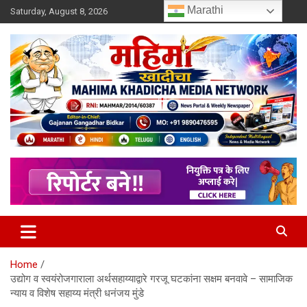
Skip
Marathi
Saturday, August 8, 2026
to
content
MULIT LANGUAGE NEWS PORTAL
Mahimakhadicha
Home
उद्योग व स्वयंरोजगाराला अर्थसहाय्याद्वारे गरजू घटकांना सक्षम बनवावे – सामाजिक
न्याय व विशेष सहाय्य मंत्री धनंजय मुंडे