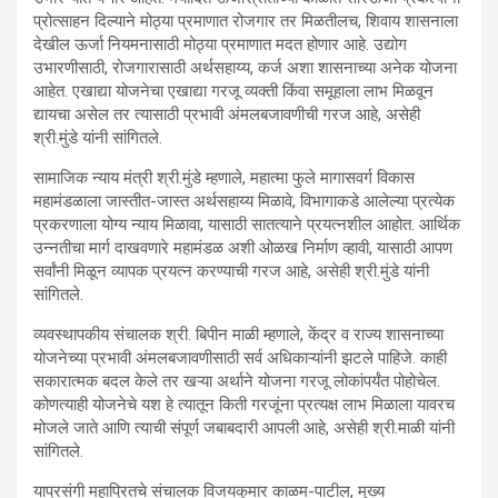
प्रोत्साहन दिल्याने मोठ्या प्रमाणात रोजगार तर मिळतीलच, शिवाय शासनाला
देखील ऊर्जा नियमनासाठी मोठ्या प्रमाणात मदत होणार आहे. उद्योग
उभारणीसाठी, रोजगारासाठी अर्थसहाय्य, कर्ज अशा शासनाच्या अनेक योजना
आहेत. एखाद्या योजनेचा एखाद्या गरजू व्यक्ती किंवा समूहाला लाभ मिळवून
द्यायचा असेल तर त्यासाठी प्रभावी अंमलबजावणीची गरज आहे, असेही
श्री.मुंडे यांनी सांगितले.
सामाजिक न्याय मंत्री श्री.मुंडे म्हणाले, महात्मा फुले मागासवर्ग विकास
महामंडळाला जास्तीत-जास्त अर्थसहाय्य मिळावे, विभागाकडे आलेल्या प्रत्येक
प्रकरणाला योग्य न्याय मिळावा, यासाठी सातत्याने प्रयत्नशील आहोत. आर्थिक
उन्नतीचा मार्ग दाखवणारे महामंडळ अशी ओळख निर्माण व्हावी, यासाठी आपण
सर्वांनी मिळून व्यापक प्रयत्न करण्याची गरज आहे, असेही श्री.मुंडे यांनी
सांगितले.
व्यवस्थापकीय संचालक श्री. बिपीन माळी म्हणाले, केंद्र व राज्य शासनाच्या
योजनेच्या प्रभावी अंमलबजावणीसाठी सर्व अधिकाऱ्यांनी झटले पाहिजे. काही
सकारात्मक बदल केले तर खऱ्या अर्थाने योजना गरजू लोकांपर्यंत पोहोचेल.
कोणत्याही योजनेचे यश हे त्यातून किती गरजूंना प्रत्यक्ष लाभ मिळाला यावरच
मोजले जाते आणि त्याची संपूर्ण जबाबदारी आपली आहे, असेही श्री.माळी यांनी
सांगितले.
याप्रसंगी महाप्रितचे संचालक विजयकुमार काळम-पाटील, मुख्य