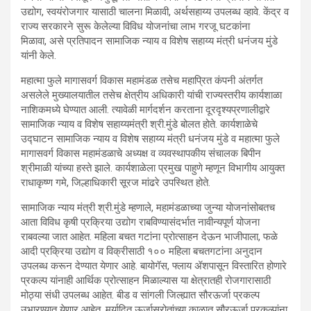
उद्योग, स्वयंरोजगार यासाठी चालना मिळावी, अर्थसहाय्य उपलब्ध व्हावे. केंद्र व
राज्य सरकारने सुरू केलेल्या विविध योजनांचा लाभ गरजू घटकांना
मिळावा, असे प्रतिपादन सामाजिक न्याय व विशेष सहाय्य मंत्री धनंजय मुंडे
यांनी केले.
महात्मा फुले मागासवर्ग विकास महामंडळ तसेच महाप्रित कंपनी अंतर्गत
असलेले मुख्यालयातील तसेच क्षेत्रीय अधिकारी यांची राज्यस्तरीय कार्यशाळा
नाशिकमध्ये घेण्यात आली. त्यावेळी मार्गदर्शन करताना दूरदृश्यप्रणालीद्वारे
सामाजिक न्याय व विशेष सहाय्यमंत्री श्री.मुंडे बोलत होते. कार्यशाळेचे
उद्घाटन सामाजिक न्याय व विशेष सहाय्य मंत्री धनंजय मुंडे व महात्मा फुले
मागासवर्ग विकास महामंडळाचे अध्यक्ष व व्यवस्थापकीय संचालक बिपीन
श्रीमाळी यांच्या हस्ते झाले. कार्यशाळेला प्रमुख पाहुणे म्हणून विभागीय आयुक्त
राधाकृष्ण गमे, जिल्हाधिकारी सूरज मांढरे उपस्थित होते.
सामाजिक न्याय मंत्री श्री.मुंडे म्हणाले, महामंडळाच्या जुन्या योजनांसोबतच
आता विविध कृषी प्रक्रिया उद्योग राबविण्यासंदर्भात नावीन्यपूर्ण योजना
राबवल्या जात आहेत. महिला बचत गटांना प्रोत्साहन देऊन भाजीपाला, फळे
आदी प्रक्रिया उद्योग व विक्रीसाठी १०० महिला बचतगटांना अनुदान
उपलब्ध करून देण्यात येणार आहे. बायोगॅस, फ्लाय ॲशपासून विस्तारित होणारे
प्रकल्प यांनाही आर्थिक प्रोत्साहन मिळाल्यास या क्षेत्रातही रोजगारासाठी
मोठ्या संधी उपलब्ध आहेत. बीड व सांगली जिल्ह्यात सौरऊर्जा प्रकल्प
उभारण्यात येणार आहेत. मर्यादित ऊर्जास्रोतांच्या काळात सौरऊर्जा प्रकल्पांना