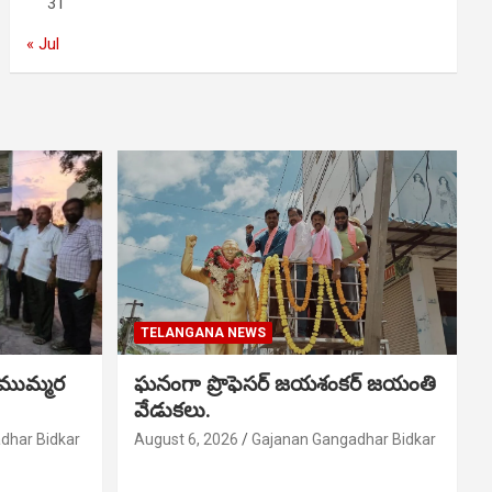
31
« Jul
TELANGANA NEWS
 ముమ్మర
ఘనంగా ప్రొఫెసర్ జయశంకర్ జయంతి
వేడుకలు.
dhar Bidkar
August 6, 2026
Gajanan Gangadhar Bidkar