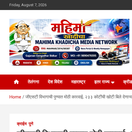
Skip
Friday, August 7, 2026
to
content
MULIT LANGUAGE NEWS PORTAL
Mahimakhadicha
तेलंगना
देश विदेश
महाराष्ट्र
इतर राज्य
क्रीड
Home
जीएसटी विभागाची पुण्यात मोठी कारवाई; २३३ कोटींची खोटी बिले देणाऱ्य
क्राईम
पुणे