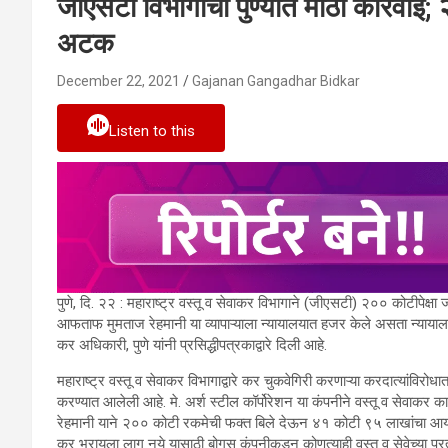
जीएसटी विभागाची पुण्यात मोठी कारवाई; २३
अटक
December 22, 2021
Gajanan Gangadhar Bidkar
Listen to this
पुणे, दि. २२ : महाराष्ट्र वस्तू व सेवाकर विभागाने (जीएसटी) २०० कोटीपेक्ष
आफताफ मुमताज रेहमानी या व्यापाऱ्याला न्यायालयात हजर केले असता न्यायाल
कर अधिकारी, पुणे यांनी प्रसिद्धीपत्रकाद्वारे दिली आहे.
महाराष्ट्र वस्तू व सेवाकर विभागाद्वारे कर चुकवेगिरी करणाऱ्या करदात्यांविरोध
करण्यात आलेली आहे. मे. अर्श स्टील कॉर्पोरेशन या कंपनीने वस्तू व सेवाकर
रेहमानी याने २०० कोटी रकमेची फक्त बिले देऊन ४१ कोटी ९५ लाखांचा आय. टी.
कर भरायला लागू नये यासाठी बोगस कंपनीकडून कोणत्याही वस्तू व सेवेच्या प्