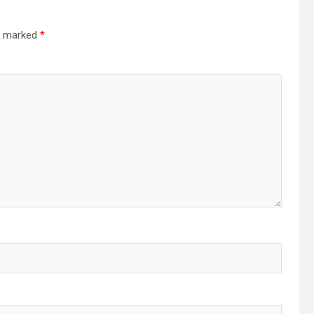
re marked
*