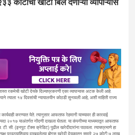
३ कोटींची खोटी बिले देणाऱ्या व्यापाऱ्यास
ा जास्त रकमेची खोटी देयके दिल्याप्रकरणी एका व्यापाऱ्यास अटक केली आहे.
याने त्याला १४ दिवसांची न्यायालयीन कोठडी सुनावली आहे, अशी माहिती राज्य
ात कार्यवाही करण्यात येते. त्यानुसार आफताफ रेहमानी याच्यावर ही कारवाई
 कायदा २०१७ याअंतर्गत नोंदणी दाखला घेतला. या कंपनीच्या माध्यमातून आफताफ
 सी. (इनपुट टॅक्स क्रेडिट) पुढील खरेदीदारांना पाठवला. त्याचप्रमाणे हा
रत्यक्ष पुरवठ्याशिवाय दाखवलेल्या बोगस खरेदी देयकातून सुमारे २७ कोटी ७ लाख