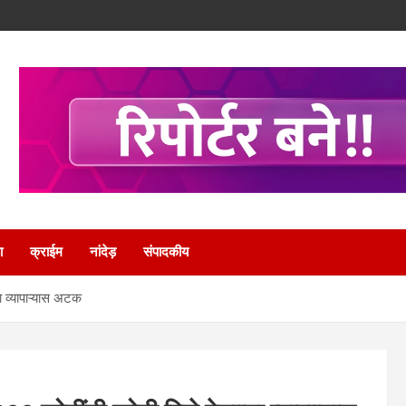
ा
क्राईम
नांदेड़
संपादकीय
ा व्यापाऱ्यास अटक