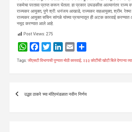
रकमेचा परतावा प्राप्त करून घेतला. हा प्रकार उघडकीस आल्यानंतर राज्य व
राज्यकर आयुक्त, पुणे श्री. धनंजय आखाडे, राज्यकर सहआयुक्त, श्रीम. रेश्मा घ
राज्यकर आयुक्त सचिन सांगळे यांच्या प्रयत्नातून ही अटक कारवाई करण्यात आल
नमूद करण्यात आले आहे.
Post Views:
275
W
F
T
Li
E
S
h
a
wi
n
m
h
Tags:
जीएसटी विभागाची पुण्यात मोठी कारवाई; २३३ कोटींची खोटी बिले देणाऱ्या व्
at
ce
tt
ke
ail
ar
s
b
er
dI
e
A
o
n
Post
p
o
उद्धव ठाकरे च्या मंत्रिमंडळात नवीन निर्णय
navigation
p
k