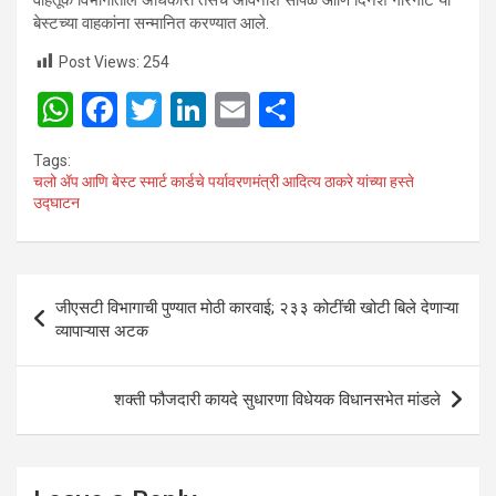
वाहतूक विभागातील अधिकारी तसेच अविनाश सापळे आणि दिनेश गारगोटे या
बेस्टच्या वाहकांना सन्मानित करण्यात आले.
Post Views:
254
W
F
T
Li
E
S
h
a
wi
n
m
h
Tags:
at
ce
tt
ke
ail
ar
चलो ॲप आणि बेस्ट स्मार्ट कार्डचे पर्यावरणमंत्री आदित्य ठाकरे यांच्या हस्ते
उद्घाटन
s
b
er
dI
e
A
o
n
p
o
Post
जीएसटी विभागाची पुण्यात मोठी कारवाई; २३३ कोटींची खोटी बिले देणाऱ्या
p
k
navigation
व्यापाऱ्यास अटक
शक्ती फौजदारी कायदे सुधारणा विधेयक विधानसभेत मांडले