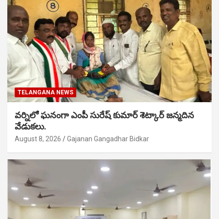
TELANGANA NEWS
వర్నిలో ఘనంగా ఎంపీ సురేష్ కుమార్ శెట్కార్ జన్మదిన
వేడుకలు.
August 8, 2026
Gajanan Gangadhar Bidkar