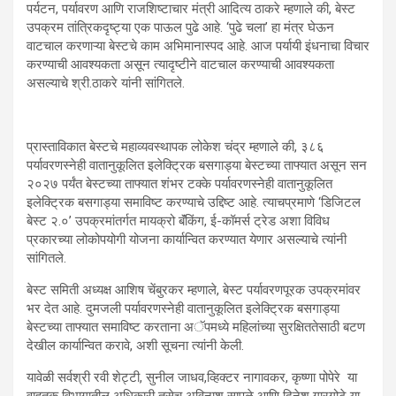
पर्यटन, पर्यावरण आणि राजशिष्टाचार मंत्री आदित्य ठाकरे म्हणाले की, बेस्ट
उपक्रम तांत्रिकदृष्ट्या एक पाऊल पुढे आहे. ‘पुढे चला’ हा मंत्र घेऊन
वाटचाल करणाऱ्या बेस्टचे काम अभिमानास्पद आहे. आज पर्यायी इंधनाचा विचार
करण्याची आवश्यकता असून त्यादृष्टीने वाटचाल करण्याची आवश्यकता
असल्याचे श्री.ठाकरे यांनी सांगितले.
प्रास्ताविकात बेस्टचे महाव्यवस्थापक लोकेश चंद्र म्हणाले की, ३८६
पर्यावरणस्नेही वातानुकूलित इलेक्ट्रिक बसगाड्या बेस्टच्या ताफ्यात असून सन
२०२७ पर्यंत बेस्टच्या ताफ्यात शंभर टक्के पर्यावरणस्नेही वातानुकूलित
इलेक्ट्रिक बसगाड्या समाविष्ट करण्याचे उद्दिष्ट आहे. त्याचप्रमाणे ‘डिजिटल
बेस्ट २.०’ उपक्रमांतर्गत मायक्रो बॅंकिंग, ई-कॉमर्स ट्रेड अशा विविध
प्रकारच्या लोकोपयोगी योजना कार्यान्वित करण्यात येणार असल्याचे त्यांनी
सांगितले.
बेस्ट समिती अध्यक्ष आशिष चेंबुरकर म्हणाले, बेस्ट पर्यावरणपूरक उपक्रमांवर
भर देत आहे. दुमजली पर्यावरणस्नेही वातानुकूलित इलेक्ट्रिक बसगाड्या
बेस्टच्या ताफ्यात समाविष्ट करताना अॅपमध्ये महिलांच्या सुरक्षिततेसाठी बटण
देखील कार्यान्वित करावे, अशी सूचना त्यांनी केली.
यावेळी सर्वश्री रवी शेट्टी, सुनील जाधव,व्हिक्टर नागावकर, कृष्णा पोपेरे या