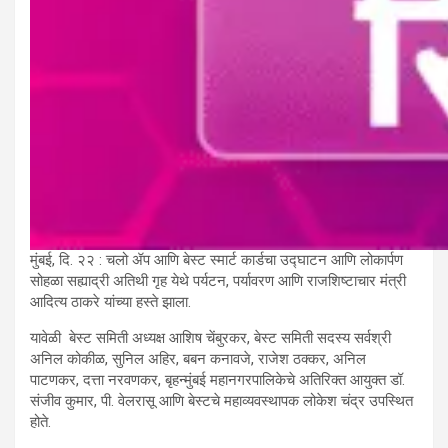
मुंबई, दि. २२ : चलो ॲप आणि बेस्ट स्मार्ट कार्डचा उद्घाटन आणि लोकार्पण
सोहळा सह्याद्री अतिथी गृह येथे पर्यटन, पर्यावरण आणि राजशिष्टाचार मंत्री
आदित्य ठाकरे यांच्या हस्ते झाला.
यावेळी बेस्ट समिती अध्यक्ष आशिष चेंबुरकर, बेस्ट समिती सदस्य सर्वश्री
अनिल कोकीळ, सुनिल अहिर, बबन कनावजे, राजेश ठक्कर, अनिल
पाटणकर, दत्ता नरवणकर, बृहन्मुंबई महानगरपालिकेचे अतिरिक्त आयुक्त डॉ.
संजीव कुमार, पी. वेलरासू आणि बेस्टचे महाव्यवस्थापक लोकेश चंद्र उपस्थित
होते.