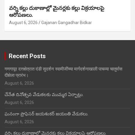
వర్ని కల్లు దుకాణాల్లో మైనర్లకు కల్లు విక్రయాలపై
ఆరోపణలు.
August 6, 2026
Gajanan Gangadhar Bidkar
Recent Posts
गणगापूर दत्तक्षेत्रात दंडी सुदर्शन स्वामीजींच्या मार्गदर्शनाखाली पाचव्या चातुर्मास
दीक्षेला प्रारंभ।
August 6, 2026
చేనేత దినోత్సవ వేడుకలకు ముమ్మర ఏర్పాట్లు.
August 6, 2026
ఘనంగా ప్రొఫెసర్ జయశంకర్ జయంతి వేడుకలు.
August 6, 2026
వర్ని కల్లు దుకాణాల్లో మైనర్లకు కల్లు విక్రయాలపై ఆరోపణలు.