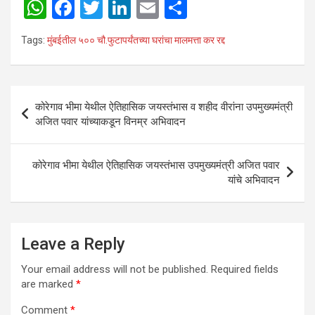
W
F
T
Li
E
S
h
a
wi
n
m
h
Tags:
मुंबईतील ५०० चौ.फुटापर्यंतच्या घरांचा मालमत्ता कर रद्द
at
ce
tt
ke
ail
ar
s
b
er
dI
e
A
o
n
Post
कोरेगाव भीमा येथील ऐतिहासिक जयस्तंभास व शहीद वीरांना उपमुख्यमंत्री
p
o
navigation
अजित पवार यांच्याकडून विनम्र अभिवादन
p
k
कोरेगाव भीमा येथील ऐतिहासिक जयस्तंभास उपमुख्यमंत्री अजित पवार
यांचे अभिवादन
Leave a Reply
Your email address will not be published.
Required fields
are marked
*
Comment
*