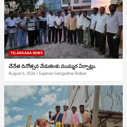
TELANGANA NEWS
చేనేత దినోత్సవ వేడుకలకు ముమ్మర ఏర్పాట్లు.
August 6, 2026
Gajanan Gangadhar Bidkar