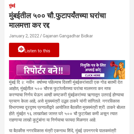
मुंबई
मुंबईतील ५०० चौ.फुटापर्यंतच्या घरांचा
मालमत्ता कर रद्द
January 2, 2022
Gajanan Gangadhar Bidkar
Listen to this
मुंबई दि २: नवीन वर्षाच्या पहिल्याच दिवशी मुंबईकरांसाठी एक गोड बातमी देत
आहोत, मुंबईतील ५०० चौरस फुटांपर्यंतच्या घरांचा मालमत्ता कर माफ
करण्याचा निर्णय घेऊन आम्ही कष्टकरी मुंबईकरांच्या ऋणातून उतराई होण्याचा
प्रयत्न केला आहे, असे मुख्यमंत्री उद्धव ठाकरे यांनी सांगितले. नगरविकास
विभागाच्या दूरदृश्य प्रणालीद्वारे आयोजित बैठकीत मुख्यमंत्री श्री. ठाकरे बोलत
होते. मुंबईत १६ लाखापेक्षा जास्त घरे ५०० चौ फुटापेक्षा कमी असून त्यात
राहणाऱ्या लाखो कुटुंबांना या निर्णयाचा फायदा मिळणार आहे.
या बैठकीस नगरविकास मंत्री एकनाथ शिंदे, मुंबई उपनगरचे पालकमंत्री