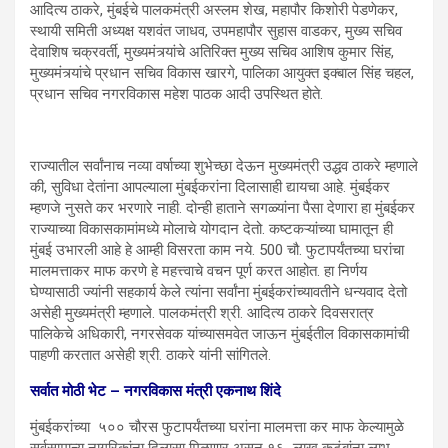
आदित्य ठाकरे, मुंबईचे पालकमंत्री अस्लम शेख, महापौर किशोरी पेडणेकर,
स्थायी समिती अध्यक्ष यशवंत जाधव, उपमहापौर सुहास वाडकर, मुख्य सचिव
देवाशिष चक्रवर्ती, मुख्यमंत्र्यांचे अतिरिक्त मुख्य सचिव आशिष कुमार सिंह,
मुख्यमंत्र्यांचे प्रधान सचिव विकास खारगे, पालिका आयुक्त इक्बाल सिंह चहल,
प्रधान सचिव नगरविकास महेश पाठक आदी उपस्थित होते.
राज्यातील सर्वांनाच नव्या वर्षाच्या शुभेच्छा देऊन मुख्यमंत्री उद्धव ठाकरे म्हणाले
की, सुविधा देतांना आपल्याला मुंबईकरांना दिलासाही द्यायचा आहे. मुंबईकर
म्हणजे नुसते कर भरणारे नाही. दोन्ही हाताने सगळ्यांना पैसा देणारा हा मुंबईकर
राज्याच्या विकासकामांमध्ये मोलाचे योगदान देतो. कष्टकऱ्यांच्या घामातून ही
मुंबई उभारली आहे हे आम्ही विसरता काम नये. 500 चौ. फुटापर्यंतच्या घरांचा
मालमत्ताकर माफ करणे हे महत्त्वाचे वचन पूर्ण करत आहोत. हा निर्णय
घेण्यासाठी ज्यांनी सहकार्य केले त्यांना सर्वांना मुंबईकरांच्यावतीने धन्यवाद देतो
असेही मुख्यमंत्री म्हणाले. पालकमंत्री श्री. आदित्य ठाकरे दिवसरात्र
पालिकेचे अधिकारी, नगरसेवक यांच्यासमवेत जाऊन मुंबईतील विकासकामांची
पाहणी करतात असेही श्री. ठाकरे यांनी सांगितले.
सर्वात मोठी भेट – नगरविकास मंत्री एकनाथ शिंदे
मुंबईकरांच्या ५०० चौरस फुटापर्यंतच्या घरांना मालमत्ता कर माफ केल्यामुळे
सर्वसामान्य नागरिकांना दिलासा मिळणार असून १६ लाख कुटुंबांना लाभ