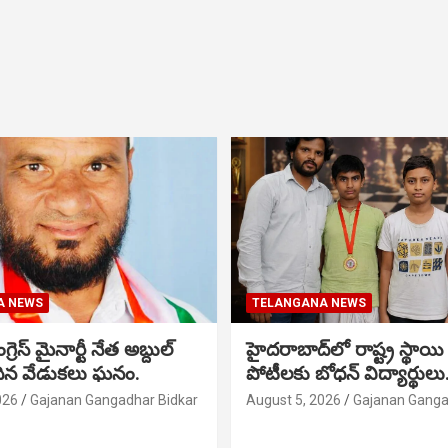
A NEWS
TELANGANA NEWS
గ్రెస్ మైనార్టీ నేత అబ్దుల్
హైదరాబాద్‌లో రాష్ట్ర స్థాయి 
మదిన వేడుకలు ఘనం.
పోటీలకు బోధన్ విద్యార్థులు
026
Gajanan Gangadhar Bidkar
August 5, 2026
Gajanan Ganga