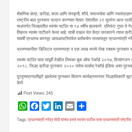
शैक्षणिक क्षेत्र, क्रीडा, कला आणि संस्कृती, शौर्य, समाजसेवा आणि नवतंत्रज्
राष्ट्रीय बाल पुरस्कार प्रदान करण्यात येतात. देशातील २९ मुलांना आज प्राति
याअंतर्गत जिल्ह्यातील स्वयंम पाटील या १४ वर्षीय बालकाने एलिफंट गुफा ते 
विक्रम स्वयंम पाटीलने केला आहे. याची दखल घेत केंद्र सरकारने त्यास क्रीडा 
यावर्षी प्रथमच कानपूर आयआयटीमार्फत ब्लॉकचेन माध्यमातून प्रधानमंत्री नरेंद्
भ्रमणध्‍वनीवर डिजिटल प्रमाणपत्र व एक लाख रूपये रोख रक्कम पुरस्कार प्र
स्वयंम पाटील यास यापूर्वी देखील लिमका बुक ऑफ रेकॉर्ड २०१७, दिव्यांगजन
२०१८, जिल्हा क्रीडा पुरस्कार २०२० तसेच वर्ल्डस् रेकॉर्ड इंडिया अशा पुरस्क
दूरदृष्यप्रणालीद्वारे झालेल्या पुरस्कार वितरण कार्यक्रमानंतर जिल्हाधिकारी
केले.
Post Views:
245
W
F
T
Li
E
S
h
a
wi
n
m
h
Tags:
प्रधानमंत्री नरेंद्र मोदी यांच्या हस्ते स्वयंम पाटील यास प्रधानमंत्री राष्ट्री
at
ce
tt
ke
ail
ar