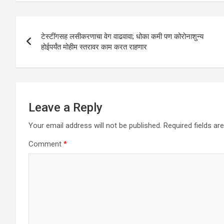
s
b
er
dI
e
A
o
n
Post
p
o
टेस्टींगसह लसीकरणाचा वेग वाढवावा; धोका कमी पण कोरोनाशुन्य
navigation
होईपर्यंत मोहीम स्तरावर काम करत राहणार
p
k
Leave a Reply
Your email address will not be published.
Required fields a
Comment
*