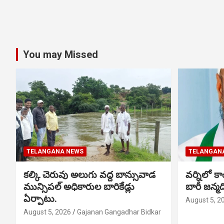
You may Missed
TELANGANA NEWS
TELANGAN
కల్కి చెరువు అలుగు వద్ద బాన్సువాడ
వర్నిలో కాం
మున్సిపల్ అధికారుల బారికేడ్లు
బారీ జన్
ఏర్పాటు.
August 5, 2
August 5, 2026
Gajanan Gangadhar Bidkar