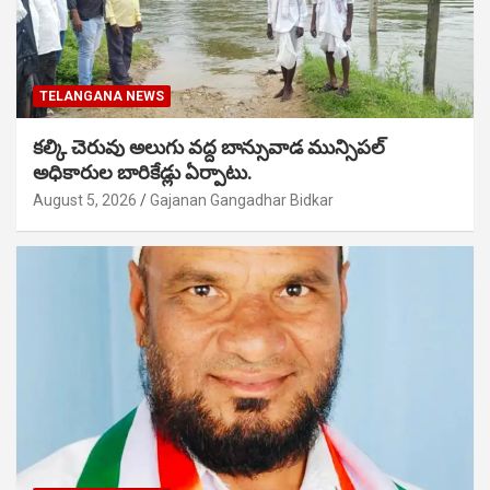
TELANGANA NEWS
కల్కి చెరువు అలుగు వద్ద బాన్సువాడ మున్సిపల్
అధికారుల బారికేడ్లు ఏర్పాటు.
August 5, 2026
Gajanan Gangadhar Bidkar