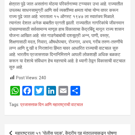
क्षेत्रात पुढे जात असतांना मोठया परिवर्तनाच्या टप्प्यावर उभा आहे. राज्यातील
उपलब्ध साधनसामुग्री आणि सर्व व्यक्तींच्या क्षमता यांचा योग्य वापर करून
राज्य पुढे जात आहे. भारताला १५ ऑगस्ट १९४७ ला स्वातंत्र्य मिळाले.
त्यानंतर देशात अनेक बाबतीत प्रगती झाली. राज्यातील नागरिकांचे जीवनमान
उंचावण्यासाठी सर्वसामान्य माणूस हाच विकासाचा केंद्रबिंदू मानून राज्य शासन
योजना आखित आहे. संत गाडगेबाबांची दशसूत्री अन्न, पाणी, वस्त्र,
शिक्षणासाठी मदत, निवारा, औषधोपचार, रोजगार, अभय, गरीब तरुण-तरुणींचे
लग्न आणि दु:खी व निराशांना हिंमत यावर आधारित राज्याची वाटचाल सुरु
आहे. भारतीय प्रजासत्ताक दिनानिमित्ताने आपली लोकशाही अधिक बळकट
करून या देशाचे संविधान हेच महत्त्वाचे आहे. हे ध्यानी ठेवून विकासाची वाटचाल
सुरु आहे.
Post Views:
240
W
F
T
Li
E
S
h
a
wi
n
m
h
Tags:
प्रजासत्ताक दिन आणि महाराष्ट्राची वाटचाल
at
ce
tt
ke
ail
ar
s
b
er
dI
e
A
o
n
Post
महाराष्ट्राला ५१ ‘पोलीस पदक’, केंद्रीय गृह मंत्रालयाकडून घोषणा