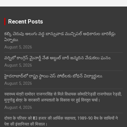
Recent Posts
కల్కి చెరువు అలుగు వద్ద బాన్సువాడ మున్సిపల్ అధికారుల బారికేడ్లు
ఏర్పాటు.
August 5, 2026
వర్నిలో కాంగ్రెస్ మైనార్టీ నేత అబ్దుల్ బారీ జన్మదిన వేడుకలు ఘనం.
August 5, 2026
హైదరాబాద్‌లో రాష్ట్ర స్థాయి చెస్ పోటీలకు బోధన్ విద్యార్థులు.
August 5, 2026
स्वास्थ्य मंत्री दामोदर राजनरसिंह से मिले विधायक कोमाटिरेड्डी राजगोपाल रेड्डी,
मुनुगोडु क्षेत्र के सरकारी अस्पतालों के विकास पर हुई विस्तृत चर्चा।
August 4, 2026
दोस्त के परिवार को ₹63 हजार की आर्थिक सहायता, 1989-90 बैच के साथियों ने
पेश की इंसानियत की मिसाल।