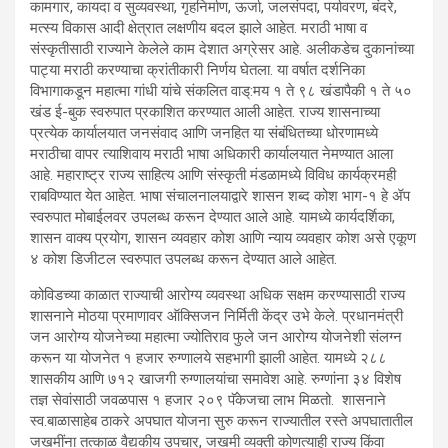
कामगार, कायदा व सुव्यवस्था, गृहनिर्माण, ऊर्जा, जलसंपदा, पर्यावरण, बंदरे,
मत्स्य विकास आदी क्षेत्रात लक्षणीय बदल झाले आहेत. मराठी भाषा व
संस्कृतीसाठी राज्याने केलेले काम देशात अग्रेसर आहे. अलीकडेच दुकानांच्या
पाट्या मराठी करण्याचा क्रांतीकारी निर्णय घेतला. या वर्षात दर्शनिका
विभागाकडून महात्मा गांधी यांचे संकलित वाड्:मय १ ते ९८ खंडापैकी १ ते ५०
खंड ई-बुक स्वरुपात प्रकाशित करण्यात आली आहेत. राज्य शासनाच्या
प्रत्येक कार्यालयात जनसंवाद आणि जनहित या संबंधितच्या धोरणामध्ये
मराठीचा वापर त्याशिवाय मराठी भाषा अधिकारी कार्यालयात नेमण्यात आला
आहे. महाराष्ट्र राज्य साहित्य आणि संस्कृती मंडळामध्ये विविध कार्यक्रमही
राबविण्यात येत आहेत. भाषा संचालनालयाद्वारे शासन शब्द कोश भाग-१ हे ॲप
स्वरुपात मोबाईलवर उपलब्ध करून देण्यात आले आहे. यामध्ये कार्यदर्शिका,
शासन वाक्य प्रयोग, शासन व्यवहार कोश आणि न्याय व्यवहार कोश असे एकूण
४ कोश डिजीटल स्वरुपात उपलब्ध करून देण्यात आले आहेत.
कोविडच्या काळात राज्याची आरोग्य व्यवस्था अधिक सक्षम करण्यासाठी राज्य
शासनाने मोठया प्रमाणावर ऑक्सिजन निर्मिती केंद्र उभे केले. प्रधानमंत्री
जन आरोग्य योजनेच्या महात्मा ज्योतिराव फुले जन आरोग्य योजनेशी संलग्न
करून या योजनेत १ हजार रुग्णालये सहभागी झाली आहेत. यामध्ये २८८
शासकीय आणि ७१२ खाजगी रुग्णालयांचा समावेश आहे. रुग्णांना ३४ विशेष
तज्ञ सेवांसाठी जवळपास १ हजार २०९ पॅकेजचा लाभ मिळतो. शासनाने
स्व.बाळासाहेब ठाकरे अपघात योजना सुरु करून राज्यातील रस्ते अपघातातील
जखमींना तत्काळ वैद्यकीय उपचार, जखमी व्यक्ती कोणत्याही राज्य किंवा