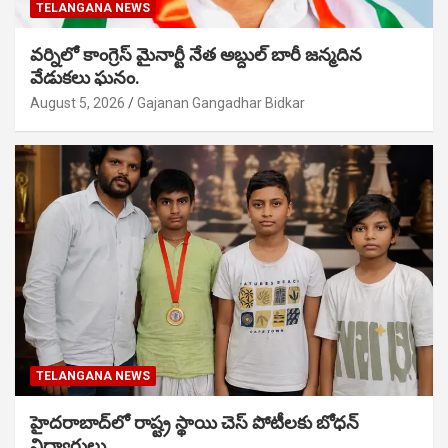
TELANGANA NEWS
వర్నిలో కాంగ్రెస్ మైనార్టీ నేత అబ్దుల్ బారీ జన్మదిన
వేడుకలు ఘనం.
August 5, 2026
Gajanan Gangadhar Bidkar
TELANGANA NEWS
హైదరాబాద్‌లో రాష్ట్ర స్థాయి చెస్ పోటీలకు బోధన్
విద్యార్థులు.