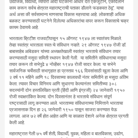
उद्योजक, विद्यार्थी, व्यापारी आदी घटकांना आधार देत एकजुटीने, एकदिलाने
काम करून सर्वच क्षेत्रात महाराष्ट्राची पताका डौलाने फडकवत ठेवू”. याचा
अर्थ असा की सर्वसामान्य माणसाचा विकास महत्त्वाचा आहे. लोकशाही अधिक
बळकट करण्यासाठी घटनेने दिलेल्या अधिकारांचा वापर करून विकासाचे चक्र
कायम ठेवायचे आहे.
भारताला ब्रिटीश राजवटीपासून १५ ऑगस्ट १९४७ ला स्वातंत्र्य मिळाले.
तेव्हा स्वतंत्र भारताला स्वतःचे संविधान नव्हते. २९ ऑगस्ट १९४७ रोजी डॉ.
बाबासाहेब आंबेडकर यांच्या अध्यक्षतेखाली स्वतंत्र भारताचे संविधान तयार
करण्यासाठी मसुदा समिती स्थापन केली गेली. या समितीने संविधानाचा मसुदा
तयार करून तो सभेपुढे ४ नोव्हेंबर १९४७ रोजी सादर केला. या सभेने
सार्वजनिक चर्चेसाठी सभागृहात हा प्रस्ताव १६६ दिवसांसाठी खुला केला आणि
२ वर्ष ११ महिने आणि १८ दिवसाच्या कालावधी नंतर समितीने हा मसुदा अंतिम
केला. त्यावर विचार विनिमय आणि सुधारणा केल्यानंतर समितीच्या ३०८
सदस्यांनी दोन हस्तलिखित प्रती (हिंदी आणि इंग्रजी) २४ जानेवारी १९५०
रोजी स्वाक्षरांकित केल्या. दोन दिवसानंतर हे भारताचे संविधान संपूर्ण
राष्ट्रासाठी लागू करण्यात आले. भारताच्या संविधानाच्या निमित्ताने भारताचा
प्रजासत्ताक दिन हा २६ जानेवारी १९५० पासून साजरा करण्यात येऊ
लागला. आज ७२ वर्षे होत आहेत आणि या काळात देशाने अनेक क्षेत्रात प्रगती
केली आहे.
महाराष्ट्रात गेली ७५ वर्षे शेती, विद्यार्थी, युवक, महिला व बालविकास, उद्योग,