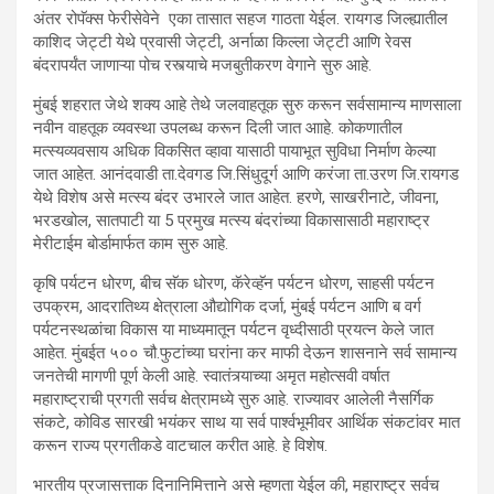
अंतर रोपॅक्स फेरीसेवेने एका तासात सहज गाठता येईल. रायगड जिल्ह्यातील
काशिद जेट्टी येथे प्रवासी जेट्टी, अर्नाळा किल्ला जेट्टी आणि रेवस
बंदरापर्यंत जाणाऱ्या पोच रस्त्याचे मजबुतीकरण वेगाने सुरु आहे.
मुंबई शहरात जेथे शक्य आहे तेथे जलवाहतूक सुरु करून सर्वसामान्य माणसाला
नवीन वाहतूक व्यवस्था उपलब्ध करून दिली जात आाहे. कोकणातील
मत्स्यव्यवसाय अधिक विकसित व्हावा यासाठी पायाभूत सुविधा निर्माण केल्या
जात आहेत. आनंदवाडी ता.देवगड जि.सिंधुदूर्ग आणि करंजा ता.उरण जि.रायगड
येथे विशेष असे मत्स्य बंदर उभारले जात आहेत. हरणे, साखरीनाटे, जीवना,
भरडखोल, सातपाटी या 5 प्रमुख मत्स्य बंदरांच्या विकासासाठी महाराष्ट्र
मेरीटाईम बोर्डामार्फत काम सुरु आहे.
कृषि पर्यटन धोरण, बीच सॅक धोरण, कॅरेव्हॅन पर्यटन धोरण, साहसी पर्यटन
उपक्रम, आदरातिथ्य क्षेत्राला औद्योगिक दर्जा, मुंबई पर्यटन आणि ब वर्ग
पर्यटनस्थळांचा विकास या माध्यमातून पर्यटन वृध्दीसाठी प्रयत्न केले जात
आहेत. मुंबईत ५०० चौ.फुटांच्या घरांना कर माफी देऊन शासनाने सर्व सामान्य
जनतेची मागणी पूर्ण केली आहे. स्वातंत्र्याच्या अमृत महोत्सवी वर्षात
महाराष्ट्राची प्रगती सर्वच क्षेत्रामध्ये सुरु आहे. राज्यावर आलेली नैसर्गिक
संकटे, कोविड सारखी भयंकर साथ या सर्व पार्श्वभूमीवर आर्थिक संकटांवर मात
करून राज्य प्रगतीकडे वाटचाल करीत आहे. हे विशेष.
भारतीय प्रजासत्ताक दिनानिमित्ताने असे म्हणता येईल की, महाराष्ट्र सर्वच