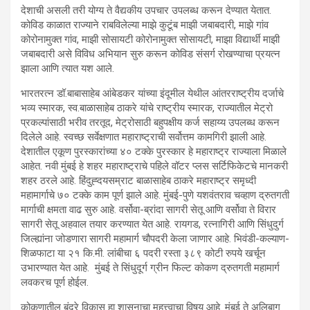
देशाची असली तरी योग्य ते वैद्यकीय उपचार उपलब्ध करून देण्यात येतात.
कोविड काळात राज्याने राबविलेल्या माझे कुटूंब माझी जबाबदारी, माझे गांव
कोरोनामुक्त गांव, माझी सोसायटी कोरोनामुक्त सोसायटी, माझा विद्यार्थी माझी
जबाबदारी असे विविध अभियान सुरु करून कोविड संसर्ग रोखण्याचा प्रयत्न
झाला आणि त्यात यश आले.
भारतरत्न डॉ.बाबासाहेब आंबेडकर यांच्या इंदूमील येथील आंतरराष्ट्रीय दर्जाचे
भव्य स्मारक, स्व.बाळासाहेब ठाकरे यांचे राष्ट्रीय स्मारक, राज्यातील मेट्रो
प्रकल्पांसाठी भरीव तरतूद, मेट्रोसाठी बहुपक्षीय कर्ज सहाय्य उपलब्ध करून
दिलेले आहे. स्वच्छ सर्वेक्षणात महाराष्ट्राची सर्वोत्तम कामगिरी झाली आहे.
देशातील एकूण पुरस्कारांच्या ४० टक्के पुरस्कार हे महाराष्ट्र राज्याला मिळाले
आहेत. नवी मुंबई हे शहर महाराष्ट्राचे पहिले वॉटर प्लस सर्टिफिकेटचे मानकरी
शहर ठरले आहे. हिंदुह्दयसम्राट बाळासाहेब ठाकरे महाराष्ट्र समृध्दी
महामार्गाचे ७० टक्के काम पूर्ण झाले आहे. मुंबई-पुणे यशवंतराव चव्हाण द्रुतगती
मार्गाची क्षमता वाढ सुरु आहे. वर्सोवा-ब्रांदा सागरी सेतू आणि वर्सोवा ते विरार
सागरी सेतू अहवाल तयार करण्यात येत आहे. रायगड, रत्नागिरी आणि सिंधुदुर्ग
जिल्ह्यांना जोडणारा सागरी महामार्ग चौपदरी केला जाणार आहे. भिवंडी-कल्याण-
शिळफाटा या २१ कि.मी. लांबीचा ६ पदरी रस्ता ३८९ कोटी रुपये खर्चून
उभारण्यात येत आहे. मुंबई ते सिंधुदूर्ग ग्रीन फिल्ट कोकण द्रुतगती महामार्ग
लवकरच पूर्ण होईल.
कोकणातील बंदरे विकास हा शासनाचा महत्त्वाचा विषय आहे. मुंबई ते अलिबाग