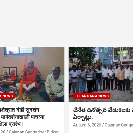
A NEWS
TELANGANA NEWS
क्षेत्रात दंडी सुदर्शन
చేనేత దినోత్సవ వేడుకలకు
ा मार्गदर्शनाखाली पाचव्या
ఏర్పాట్లు.
्षेला प्रारंभ।
August 6, 2026
Gajanan Ganga
026
Gajanan Gangadhar Bidkar