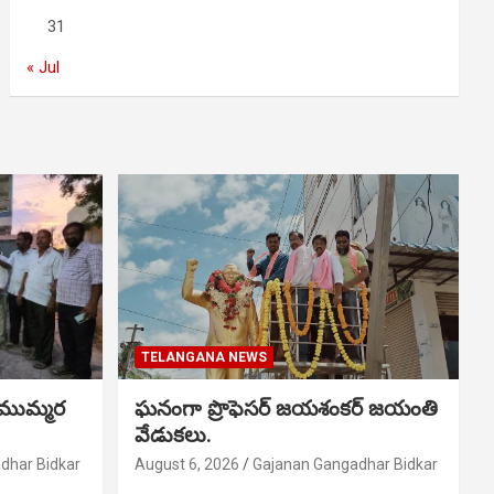
31
« Jul
TELANGANA NEWS
 ముమ్మర
ఘనంగా ప్రొఫెసర్ జయశంకర్ జయంతి
వేడుకలు.
dhar Bidkar
August 6, 2026
Gajanan Gangadhar Bidkar