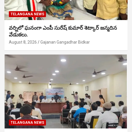
TELANGANA NEWS
వర్నిలో ఘనంగా ఎంపీ సురేష్ కుమార్ శెట్కార్ జన్మదిన
వేడుకలు.
August 8, 2026
Gajanan Gangadhar Bidkar
TELANGANA NEWS