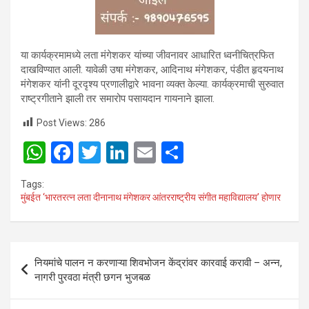
या कार्यक्रमामध्ये लता मंगेशकर यांच्या जीवनावर आधारित ध्वनीचित्रफित
दाखविण्यात आली. यावेळी उषा मंगेशकर, आदिनाथ मंगेशकर, पंडीत हृदयनाथ
मंगेशकर यांनी दूरदृश्य प्रणालीद्वारे भावना व्यक्त केल्या. कार्यक्रमाची सुरुवात
राष्ट्रगीताने झाली तर समारोप पसायदान गायनाने झाला.
Post Views:
286
W
F
T
Li
E
S
h
a
wi
n
m
h
Tags:
at
ce
tt
ke
ail
ar
मुंबईत ‘भारतरत्न लता दीनानाथ मंगेशकर आंतरराष्ट्रीय संगीत महाविद्यालय’ होणार
s
b
er
dI
e
A
o
n
Post
p
o
नियमांचे पालन न करणाऱ्या शिवभोजन केंद्रांवर कारवाई करावी – अन्न,
navigation
नागरी पुरवठा मंत्री छगन भुजबळ
p
k