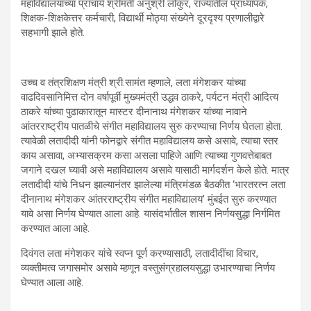
महाविद्यालयाच्या प्राचार्य श्रीमती अनुश्री लोकुर, राज्यातील प्राध्यापक,
शिक्षक-शिक्षकेत्तर कर्मचारी, विद्यार्थी मोठ्या संख्येने दूरदृश्य प्रणालीद्वारे
सहभागी झाले होते.
उच्च व तंत्रशिक्षण मंत्री श्री.सामंत म्हणाले, लता मंगेशकर यांच्या
वाढदिवसानिमित्त दोन वर्षापूर्वी मुख्यमंत्री उद्धव ठाकरे, पर्यटन मंत्री आदित्य
ठाकरे यांच्या पुढाकारातून मास्टर दीनानाथ मंगेशकर यांच्या नावाने
आंतरराष्ट्रीय पातळीचे संगीत महाविद्यालय सुरु करण्याचा निर्णय घेतला होता.
त्यावेळी लतादीदी यांनी फोनद्वारे संगीत महाविद्यालय कसे असावे, त्याचा स्तर
काय असावा, अभ्यासक्रम कसा असला पाहिजे आणि त्याच्या गुणवत्तेबाबत
जगाने दखल घ्यावी असे महाविद्यालय असावे यासाठी मार्गदर्शन केले होते. मात्र
लतादीदी यांचे निधन झाल्यानंतर झालेल्या मंत्रिमंडळ बैठकीत ‘भारतरत्न लता
दीनानाथ मंगेशकर आंतरराष्ट्रीय संगीत महाविद्यालय’ मुंबईत सुरु करण्यात
यावे असा निर्णय घेण्यात आला आहे. यासंदर्भातील शासन निर्णयसुद्धा निर्गमित
करण्यात आला आहे.
दिवंगत लता मंगेशकर यांचे स्वप्न पूर्ण करण्यासाठी, लतादीदींचा विचार,
व्यक्तीमत्व जगासमोर असावे म्हणून वस्तुसंग्रहालयसुद्धा उभारण्याचा निर्णय
घेण्यात आला आहे.