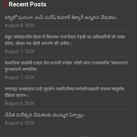
Recent Posts
వర్నిలో ఘనంగా ఎంపీ సురేష్ కుమార్ శెట్కార్ జన్మదిన వేడుకలు.
August 8, 2026
चंडूर सर्वसदस्यीय बैठक में विधायक राजगोपाल रेड्डी का अधिकारियों को सख्त
संदेश, ऑयल पाम खेती अपनाने की अपील।
August 7, 2026
सामाजिक कार्याची दखल घेत धनाजी मनोहर जोशी यांना राज्यस्तरीय ‘समाजरत्न’
पुरस्काराने सन्मानित.
August 7, 2026
गणगापूर दत्तक्षेत्रात दंडी सुदर्शन स्वामीजींच्या मार्गदर्शनाखाली पाचव्या चातुर्मास
दीक्षेला प्रारंभ।
August 6, 2026
చేనేత దినోత్సవ వేడుకలకు ముమ్మర ఏర్పాట్లు.
August 6, 2026