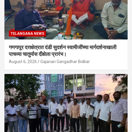
TELANGANA NEWS
गणगापूर दत्तक्षेत्रात दंडी सुदर्शन स्वामीजींच्या मार्गदर्शनाखाली
पाचव्या चातुर्मास दीक्षेला प्रारंभ।
August 6, 2026
Gajanan Gangadhar Bidkar