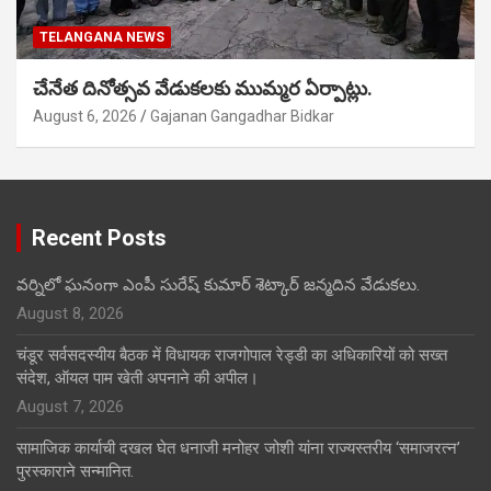
TELANGANA NEWS
చేనేత దినోత్సవ వేడుకలకు ముమ్మర ఏర్పాట్లు.
August 6, 2026
Gajanan Gangadhar Bidkar
Recent Posts
వర్నిలో ఘనంగా ఎంపీ సురేష్ కుమార్ శెట్కార్ జన్మదిన వేడుకలు.
August 8, 2026
चंडूर सर्वसदस्यीय बैठक में विधायक राजगोपाल रेड्डी का अधिकारियों को सख्त
संदेश, ऑयल पाम खेती अपनाने की अपील।
August 7, 2026
सामाजिक कार्याची दखल घेत धनाजी मनोहर जोशी यांना राज्यस्तरीय ‘समाजरत्न’
पुरस्काराने सन्मानित.