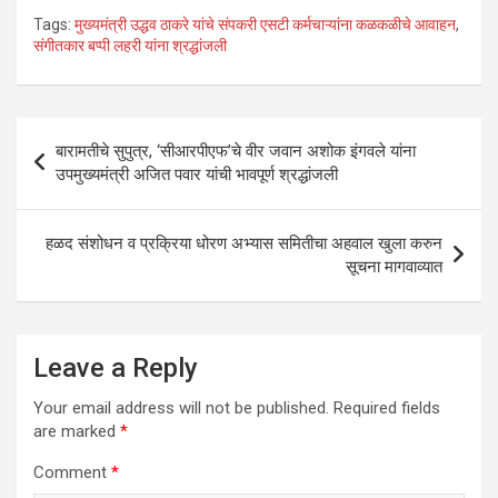
h
a
wi
n
m
h
Tags:
मुख्यमंत्री उद्धव ठाकरे यांचे संपकरी एसटी कर्मचाऱ्यांना कळकळीचे आवाहन
,
at
ce
tt
ke
ail
ar
संगीतकार बप्पी लहरी यांना श्रद्धांजली
s
b
er
dI
e
A
o
n
Post
p
o
बारामतीचे सुपुत्र, ‘सीआरपीएफ’चे वीर जवान अशोक इंगवले यांना
navigation
उपमुख्यमंत्री अजित पवार यांची भावपूर्ण श्रद्धांजली
p
k
हळद संशोधन व प्रक्रिया धोरण अभ्यास समितीचा अहवाल खुला करुन
सूचना मागवाव्यात
Leave a Reply
Your email address will not be published.
Required fields
are marked
*
Comment
*