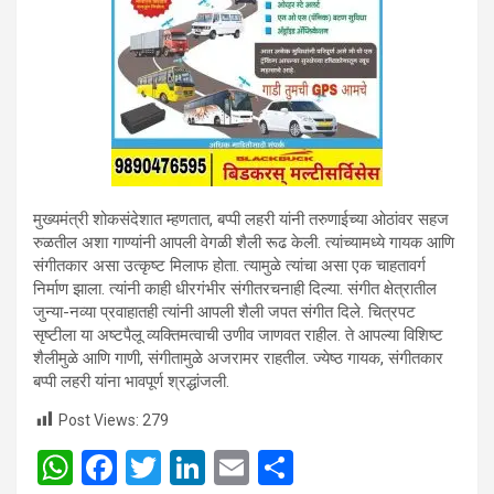
मुख्यमंत्री शोकसंदेशात म्हणतात, बप्पी लहरी यांनी तरुणाईच्या ओठांवर सहज
रुळतील अशा गाण्यांनी आपली वेगळी शैली रूढ केली. त्यांच्यामध्ये गायक आणि
संगीतकार असा उत्कृष्ट मिलाफ होता. त्यामुळे त्यांचा असा एक चाहतावर्ग
निर्माण झाला. त्यांनी काही धीरगंभीर संगीतरचनाही दिल्या. संगीत क्षेत्रातील
जुन्या-नव्या प्रवाहातही त्यांनी आपली शैली जपत संगीत दिले. चित्रपट
सृष्टीला या अष्टपैलू व्यक्तिमत्वाची उणीव जाणवत राहील. ते आपल्या विशिष्ट
शैलीमुळे आणि गाणी, संगीतामुळे अजरामर राहतील. ज्येष्ठ गायक, संगीतकार
बप्पी लहरी यांना भावपूर्ण श्रद्धांजली.
Post Views:
279
W
F
T
Li
E
S