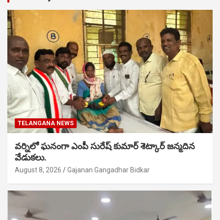
TELANGANA NEWS
వర్నిలో ఘనంగా ఎంపీ సురేష్ కుమార్ శెట్కార్ జన్మదిన
వేడుకలు.
August 8, 2026
Gajanan Gangadhar Bidkar