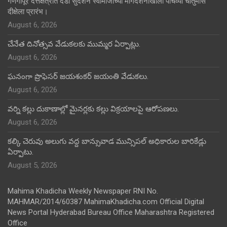
गणगापूर दत्तक्षेत्रात दंडी सुदर्शन स्वामीजींच्या मार्गदर्शनाखाली पाचव्या चातुर्मास
दीक्षेला प्रारंभ।
August 6, 2026
చేనేత దినోత్సవ వేడుకలకు ముమ్మర ఏర్పాట్లు.
August 6, 2026
ఘనంగా ప్రొఫెసర్ జయశంకర్ జయంతి వేడుకలు.
August 6, 2026
వర్ని కల్లు దుకాణాల్లో మైనర్లకు కల్లు విక్రయాలపై ఆరోపణలు.
August 6, 2026
కల్కి చెరువు అలుగు వద్ద బాన్సువాడ మున్సిపల్ అధికారుల బారికేడ్లు
ఏర్పాటు.
August 5, 2026
Mahima Khadicha Weekly Newspaper RNI No.
MAHMAR/2014/60387 MahimaKhadicha.com Official Digital
News Portal Hyderabad Bureau Office Maharashtra Registered
Office