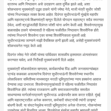
व्रतस्थ आणि निष्ठावान असे उदाहरण आता दुर्मिळ झाले आहे, अशा
शोकभावना मुख्यमंत्री उद्धव ठाकरे यांनी ज्येष्ठ नेते, माजी मंत्री सुधीर जोशी
यांच्या निधनाबद्दल व्यक्त केल्या आहेत. दिवंगत सुधीरभाऊंनी मुंबईचे महापौर
आणि महाराष्ट्राचे शिक्षणमंत्री म्हणून दिलेले योगदान महाराष्ट्र सदैव स्मरणात
ठेवेल, अशी श्रद्धांजलीही दिवंगत जोशी यांना अर्पण केली आहे. शिवसेनाप्रमुख
बाळासाहेब ठाकरे यांच्यासाठी ते पहिल्या फळीतील निष्ठावान शिवसैनिक होते.
त्यांच्या निधनाने शिवसेना एका सच्चा शिवसैनिकाला मुकली आहे.
सुधीरभाऊंच्या जाण्याने माझी वैयक्तिक हानी झाली आहे, असेही मुख्यमंत्र्यांनी
शोकभावनेत नमूद केले आहे.
दिवगंत ज्येष्ठ नेते जोशी यांच्या पार्थिवावर शासकीय इतमामात अंत्यसंस्कार
करण्यात यावेत, असे निर्देशही मुख्यमंत्र्यांनी दिले आहेत.
मुख्यमंत्री शोकसंदेशात म्हणतात, कार्यकर्त्याचा पिंड आणि जनसामान्यांबद्दल
प्रचंड कळवळा असल्यानेच दिवंगत सुधीरभाऊंनी शिवसेनेच्या स्थानीय
लोकाधिकार समितीच्या माध्यमातून मराठी भूमिपुत्रांच्या न्याय हक्कांना आवाज
देण्याचा लढा उभारला. शिवसेनाप्रमुखांसाठी ते पहिल्या फळीतील निष्ठावंत
शिवसैनिक होते. त्यांच्या राजकारण आणि समाजकारणातील समतोल
साधण्याच्या मार्गदर्शनाप्रमाणे सुधीरभाऊ अखेरपर्यंत काम करत राहिले. मुंबई
आणि महाराष्ट्रातील अनेक कामगार, कर्मचारी संघटनांची त्यांनी उत्कृष्ट
बांधणी केली. या संघटनेमुळेच मराठी भूमिपुत्रांना अनेक रोजगार, नोकऱ्यांच्या
उत्तमोत्तम संधी मिळविता आल्या. शिवसेनेचा मुंबईचा महापौर म्हणूनही त्यांनी