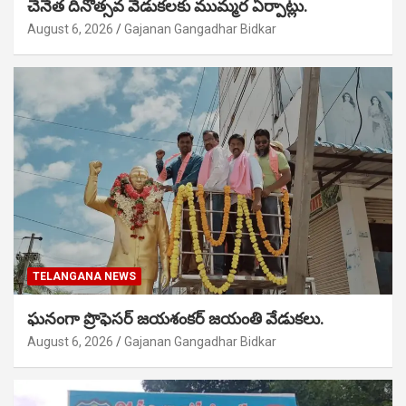
చేనేత దినోత్సవ వేడుకలకు ముమ్మర ఏర్పాట్లు.
August 6, 2026
Gajanan Gangadhar Bidkar
TELANGANA NEWS
ఘనంగా ప్రొఫెసర్ జయశంకర్ జయంతి వేడుకలు.
August 6, 2026
Gajanan Gangadhar Bidkar