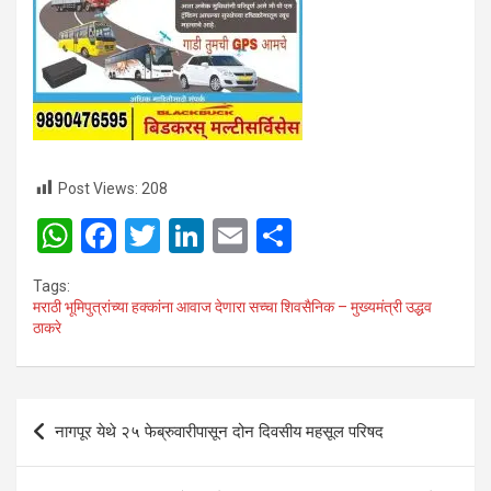
Post Views:
208
W
F
T
Li
E
S
h
a
wi
n
m
h
Tags:
at
ce
tt
ke
ail
ar
मराठी भूमिपुत्रांच्या हक्कांना आवाज देणारा सच्चा शिवसैनिक – मुख्यमंत्री उद्धव
ठाकरे
s
b
er
dI
e
A
o
n
p
o
Post
नागपूर येथे २५ फेब्रुवारीपासून दोन दिवसीय महसूल परिषद
p
k
navigation