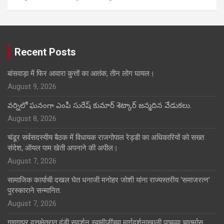
Recent Posts
बांसवाड़ा में फिर आवारा कुत्तों का आतंक, तीन लोग घायल।
August 9, 2026
వర్నిలో ఘనంగా ఎంపీ సురేష్ కుమార్ శెట్కార్ జన్మదిన వేడుకలు.
August 8, 2026
चंडूर सर्वसदस्यीय बैठक में विधायक राजगोपाल रेड्डी का अधिकारियों को सख्त
संदेश, ऑयल पाम खेती अपनाने की अपील।
August 7, 2026
सामाजिक कार्याची दखल घेत धनाजी मनोहर जोशी यांना राज्यस्तरीय ‘समाजरत्न’
पुरस्काराने सन्मानित.
August 7, 2026
गणगापूर दत्तक्षेत्रात दंडी सुदर्शन स्वामीजींच्या मार्गदर्शनाखाली पाचव्या चातुर्मास