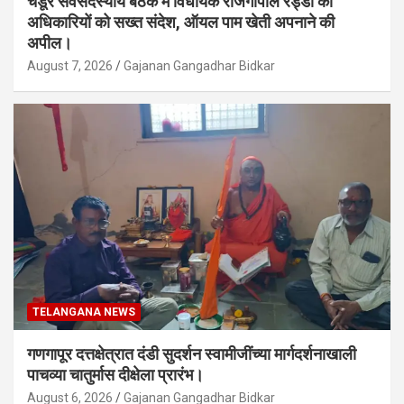
चंडूर सर्वसदस्यीय बैठक में विधायक राजगोपाल रेड्डी का
अधिकारियों को सख्त संदेश, ऑयल पाम खेती अपनाने की
अपील।
August 7, 2026
Gajanan Gangadhar Bidkar
TELANGANA NEWS
गणगापूर दत्तक्षेत्रात दंडी सुदर्शन स्वामीजींच्या मार्गदर्शनाखाली
पाचव्या चातुर्मास दीक्षेला प्रारंभ।
August 6, 2026
Gajanan Gangadhar Bidkar