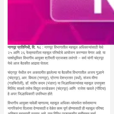
नागपूर प्रतिनिधी
, दि. १८ :
नागपूर विभागातील महसूल अधिकाऱ्यांसाठी येथे
२५ आणि २६ फेब्रुवारीला महसूल परिषदेचे आयोजन करण्यात येणार आहे. या
पार्श्वभूमिवर विभागीय आयुक्त श्रीमती प्राजक्ता लवंगारे – वर्मा यांनी चंद्रपूर
येथे आज बैठकीत आढावा घेतला.
चंद्रपूर येथील वन अकादमीत झालेल्या या बैठकीस विभागातील अजय गुल्हाने
(चंद्रपूर), आर. विमला (नागपूर), प्रेरणा देशभ्रतार (वर्धा), संजय मीणा
(गडचिरोली), डॉ. संदीप कदम (भंडारा) या जिल्हाधिकाऱ्यांसह महसूल उपायुक्त
मिलिंद साळवे तसेच विद्युत वरखेडकर (चंद्रपूर) आणि राजेश खवले (गोंदिया)
हे अपर जिल्हाधिकारी उपस्थित होते.
विभागीय आयुक्त यावेळी म्हणाल्या, महसूल अधिका-यांमार्फत सर्वसामान्य
नागरिकांना दिलासा देण्यासाठी व वेळेत काम पूर्ण होण्यासाठी ही महसूल परिषद
अतिशय महत्त्वाची ठरणार आहे. यात विविध प्रशासकीय बाबींबाबत चर्चा