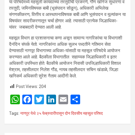
या परिषदेमध्ये महसुली कायद्याच्या तरतुदींची प्रकरणे, गौण खनिज सुधारणा व
तरतुदी, जमिनविषयक बाबी (भूसंपादन सोडून), अधिकारी अभिलेख
संगणकीकरण, वित्तीय व आस्थापनाविषयक बाबी आणि भूसंपादन व मूल्यांकन या
विषयांवर सादरीकरणातून चर्चा होणार आहे. त्यासाठी प्रत्येक जिल्हाधिका-
यांवर जबाबदारी देण्यात आली आहे.
महसूल विभाग हा प्रशासनाचा कणा असून सामान्य नागरिकांचा या विभागाशी
दैनंदिन संपर्क येतो. नागरिकांना अधिक सुलभ पध्दतीने गतिमान सेवा
देण्यासाठी नागपूर विभागाच्या अधिका-यांसाठी या महसूल परिषदेचे आयोजन
करण्यात आले आहे. बैठकीला विभागातील सहाय्यक जिल्हाधिकारी व इतर
अधिकारी उपस्थित होते. बैठकीचे आयोजन निवासी उपजिल्हाधिकारी विशाल
मेश्राम, तहसीलदार निलेश गौंड, नायब तहसीलदार सचिन खंडाळे, जिल्हा
खनिकर्म अधिकारी सुरेश नैताम आदींनी केले.
Post Views:
204
W
F
T
Li
E
S
h
a
wi
n
m
h
Tags:
नागपूर येथे २५ फेब्रुवारीपासून दोन दिवसीय महसूल परिषद
at
ce
tt
ke
ail
ar
s
b
er
dI
e