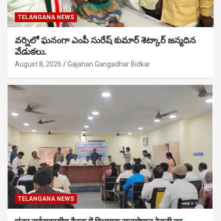
TELANGANA NEWS
వర్నిలో ఘనంగా ఎంపీ సురేష్ కుమార్ శెట్కార్ జన్మదిన
వేడుకలు.
August 8, 2026
Gajanan Gangadhar Bidkar
TELANGANA NEWS