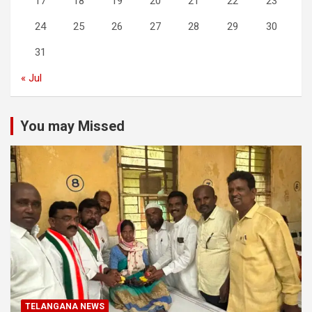
17
18
19
20
21
22
23
24
25
26
27
28
29
30
31
« Jul
You may Missed
TELANGANA NEWS