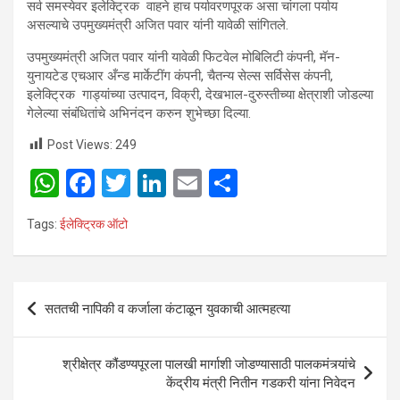
सर्व समस्येवर इलेक्ट्रिक वाहने हाच पर्यावरणपूरक असा चांगला पर्याय
असल्याचे उपमुख्यमंत्री अजित पवार यांनी यावेळी सांगितले.
उपमुख्यमंत्री अजित पवार यांनी यावेळी फिटवेल मोबिलिटी कंपनी, मॅन-
युनायटेड एचआर अँन्ड मार्केटींग कंपनी, चैतन्य सेल्स सर्विसेस कंपनी,
इलेक्ट्रिक गाड्यांच्या उत्पादन, विक्री, देखभाल-दुरुस्तीच्या क्षेत्राशी जोडल्या
गेलेल्या संबंधितांचे अभिनंदन करुन शुभेच्छा दिल्या.
Post Views:
249
W
F
T
Li
E
S
h
a
wi
n
m
h
Tags:
ईलेक्ट्रिक ऑटो
at
ce
tt
ke
ail
ar
s
b
er
dI
e
A
o
n
Post
सततची नापिकी व कर्जाला कंटाळून युवकाची आत्महत्या
p
o
navigation
p
k
श्रीक्षेत्र कौंडण्यपूरला पालखी मार्गाशी जोडण्यासाठी पालकमंत्र्यांचे
केंद्रीय मंत्री नितीन गडकरी यांना निवेदन