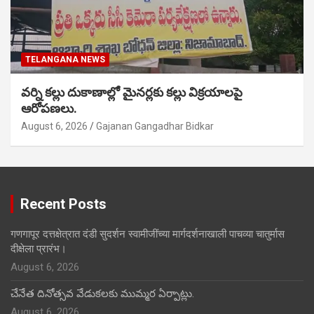
TELANGANA NEWS
వర్ని కల్లు దుకాణాల్లో మైనర్లకు కల్లు విక్రయాలపై
ఆరోపణలు.
August 6, 2026
Gajanan Gangadhar Bidkar
Recent Posts
गणगापूर दत्तक्षेत्रात दंडी सुदर्शन स्वामीजींच्या मार्गदर्शनाखाली पाचव्या चातुर्मास
दीक्षेला प्रारंभ।
August 6, 2026
చేనేత దినోత్సవ వేడుకలకు ముమ్మర ఏర్పాట్లు.
August 6, 2026