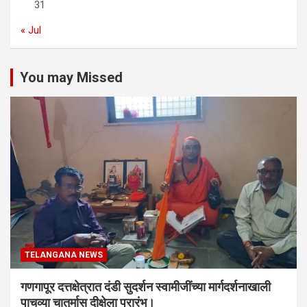
31
« Jul
You may Missed
TELANGANA NEWS
गणगापूर दत्तक्षेत्रात दंडी सुदर्शन स्वामीजींच्या मार्गदर्शनाखाली
पाचव्या चातुर्मास दीक्षेला प्रारंभ।