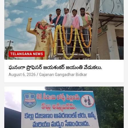
TELANGANA NEWS
ఘనంగా ప్రొఫెసర్ జయశంకర్ జయంతి వేడుకలు.
August 6, 2026
Gajanan Gangadhar Bidkar