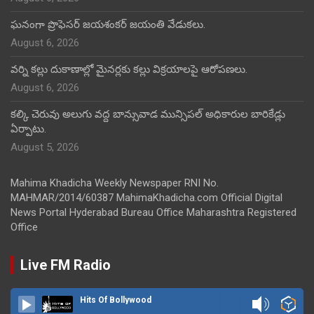
ఘనంగా ప్రొఫెసర్ జయశంకర్ జయంతి వేడుకలు.
August 6, 2026
వర్ని కల్లు దుకాణాల్లో మైనర్లకు కల్లు విక్రయాలపై ఆరోపణలు.
August 6, 2026
కల్కి చెరువు అలుగు వద్ద బాన్సువాడ మున్సిపల్ అధికారుల బారికేడ్లు
ఏర్పాటు.
August 5, 2026
Mahima Khadicha Weekly Newspaper RNI No.
MAHMAR/2014/60387 MahimaKhadicha.com Official Digital
News Portal Hyderabad Bureau Office Maharashtra Registered
Office
Live FM Radio
Hits Of Bollywood