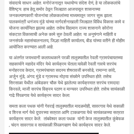
संवादाचे साधन आहेत. मनोरंजनातून यथायोग्य संदेश देणं, हे या लोककलांचे
वैशिष्ट्य. हाच हेतू समोर ठेवून जिल्ह्यात आजपासून शासनाच्या
जनकल्याणकारी योजनांचा लोककलांच्या माध्यमातून जागर सुरू झाला.
पालकमंत्री धनंजय मुंडे यांच्या मार्गदर्शनाखाली जिल्ह्यात विविध विकास कामे व
योजना कार्यान्वित झाल्या आहेत. तसेच विद्यमान राज्य शासनाने कोरोना
संकटात विकासाची अनेक कामे सुरु ठेवली आहेत. या अनुषंगाने माहिती व
जनसंपर्क महासंचालनालय, जिल्हा माहिती कार्यालय, बीड यांच्या वतीने ही मोहीम
आयोजित करण्यात आली आहे.
या अंतर्गत जयभवानी कलापथकाने परळी तालुक्यातील रेवली ग्रामपंचायतच्या
सहकार्याने महादेव मंदिर येथे कार्यक्रम घेतला.यावेळी रेवली गावचे सरपंच
मनोहरराव केदार, ग्रामपंचायत सदस्य शेषरावजी बनसोडे, रामान्‍ना कांदे,
अर्जुन मुंडे, अंगद मुंडे व ग्रामस्थ मोठ्या संख्येने उपस्थित होते. तसेच
सिरसाळा येथील आंबेडकर चौक येथे झालेल्या कार्यक्रमात सरपंच रामदादा
किरवले, माजी सरपंच विक्रम पठाण व मान्यवर उपस्थित होते. तसेच सायंकाळी
गाढे पिंपळगाव येथे कार्यक्रम सादर केला.
समता कला पथक यांनी गेवराई तालुक्यातील मादळमोही, सावरगाव येथे सकाळी
व शिरस मार्ग येथे दुपारच्या सत्रात आणि टाकळगाव येथे सायंकाळच्या सत्रात
कार्यक्रम सादर केले. तांबवेश्वर कला पथक यांनी केज तालुक्यातील कुंबेफळ
, चंदन सावरगाव व सायंकाळी पिंपळगव्हाण येथे कार्यक्रम सादर केले.