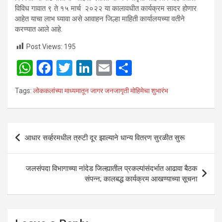
विविध गावात ९ ते १५ मार्च २०२२ या कालावधीत कार्यक्रम सादर होणार
आहेत याचा लाभ घ्यावा असे आवाहन जिल्हा माहिती कार्यालयच्या वतीने
करण्यात आले आहे.
Post Views:
195
W
F
T
Li
E
S
h
a
wi
n
m
h
Tags:
लोककलांच्या माध्यमातून जागर जनजागृती मोहिमेचा शुभारंभ
at
ce
tt
ke
ail
ar
s
b
er
dI
e
A
o
n
Post
आधार सर्व्हरमधील त्रुटी दूर झाल्याने धान्य वितरण सुरळीत सुरू
p
o
navigation
p
k
जलसंपदा विभागाच्या नांदेड जिल्ह्यातील प्रकल्पांसंदर्भात आढावा बैठक
संपन्न; कालबद्ध कार्यक्रम आखण्याच्या सूचना