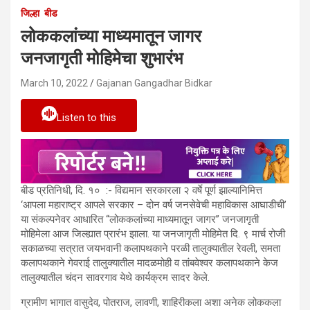
जिल्हा
बीड
लोककलांच्या माध्यमातून जागर
जनजागृती मोहिमेचा शुभारंभ
March 10, 2022
Gajanan Gangadhar Bidkar
Listen to this
बीड प्रतिनिधी, दि. १० :- विद्यमान सरकारला २ वर्षे पूर्ण झाल्यानिमित्त
‘आपला महाराष्ट्र आपले सरकार – दोन वर्ष जनसेवेची महाविकास आघाडीची’
या संकल्पनेवर आधारित “लोककलांच्या माध्यमातून जागर” जनजागृती
मोहिमेला आज जिल्ह्यात प्रारंभ झाला.
या जनजागृती मोहिमेत दि. ९ मार्च रोजी
सकाळच्या सत्रात जयभवानी कलापथकाने परळी तालुक्यातील रेवली, समता
कलापथकाने गेवराई तालुक्यातील मादळमोही व तांबवेश्वर कलापथकाने केज
तालुक्यातील चंदन सावरगाव येथे कार्यक्रम सादर केले.
ग्रामीण भागात वासुदेव, पोतराज, लावणी, शाहिरीकला अशा अनेक लोककला