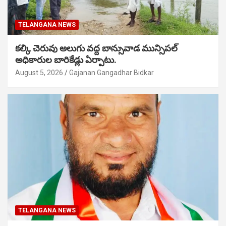
TELANGANA NEWS
కల్కి చెరువు అలుగు వద్ద బాన్సువాడ మున్సిపల్
అధికారుల బారికేడ్లు ఏర్పాటు.
August 5, 2026
Gajanan Gangadhar Bidkar
TELANGANA NEWS