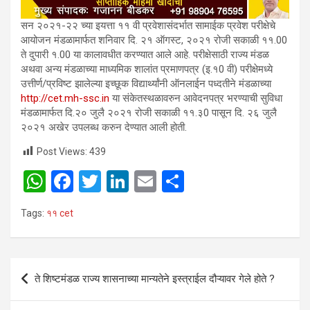
सन २०२१-२२ च्या इयत्ता ११ वी प्रवेशासंदर्भात सामाईक प्रवेश परीक्षेचे
आयोजन मंडळामार्फत शनिवार दि. २१ ऑगस्ट, २०२१ रोजी सकाळी ११.00
ते दुपारी १.00 या कालावधीत करण्यात आले आहे. परीक्षेसाठी राज्य मंडळ
अथवा अन्य मंडळाच्या माध्यमिक शालांत प्रमाणपत्र (इ.१0 वी) परीक्षेमध्ये
उत्तीर्ण/प्रविष्ट झालेल्या इच्छूक विद्यार्थ्यांनी ऑनलाईन पध्दतीने मंडळाच्या
http://cet.mh-ssc.in
या संकेतस्थळावरुन आवेदनपत्र भरण्याची सुविधा
मंडळामार्फत दि.२० जुलै २०२१ रोजी सकाळी ११.३0 पासून दि. २६ जुलै
२०२१ अखेर उपलब्ध करुन देण्यात आली होती.
Post Views:
439
W
F
T
Li
E
S
h
a
wi
n
m
h
Tags:
११ cet
at
ce
tt
ke
ail
ar
s
b
er
dI
e
A
o
n
Post
ते शिष्टमंडळ राज्य शासनाच्या मान्यतेने इस्त्राईल दौऱ्यावर गेले होते ?
p
o
navigation