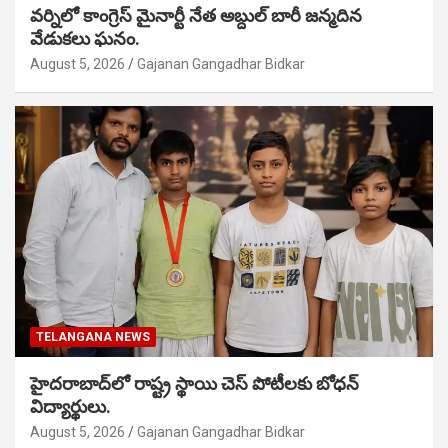
వర్నిలో కాంగ్రెస్ మైనార్టీ నేత అబ్దుల్ బారీ జన్మదిన
వేడుకలు ఘనం.
August 5, 2026
Gajanan Gangadhar Bidkar
TELANGANA NEWS
హైదరాబాద్‌లో రాష్ట్ర స్థాయి చెస్ పోటీలకు బోధన్
విద్యార్థులు.
August 5, 2026
Gajanan Gangadhar Bidkar