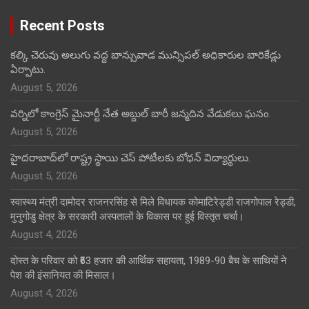
Recent Posts
కల్కి చెరువు అలుగు వద్ద బాన్సువాడ మున్సిపల్ అధికారుల బారికేడ్లు
ఏర్పాటు.
August 5, 2026
వర్నిలో కాంగ్రెస్ మైనార్టీ నేత అబ్దుల్ బారీ జన్మదిన వేడుకలు ఘనం.
August 5, 2026
హైదరాబాద్‌లో రాష్ట్ర స్థాయి చెస్ పోటీలకు బోధన్ విద్యార్థులు.
August 5, 2026
स्वास्थ्य मंत्री दामोदर राजनरसिंह से मिले विधायक कोमाटिरेड्डी राजगोपाल रेड्डी,
मुनुगोडु क्षेत्र के सरकारी अस्पतालों के विकास पर हुई विस्तृत चर्चा।
August 4, 2026
दोस्त के परिवार को ₹63 हजार की आर्थिक सहायता, 1989-90 बैच के साथियों ने
पेश की इंसानियत की मिसाल।
August 4, 2026