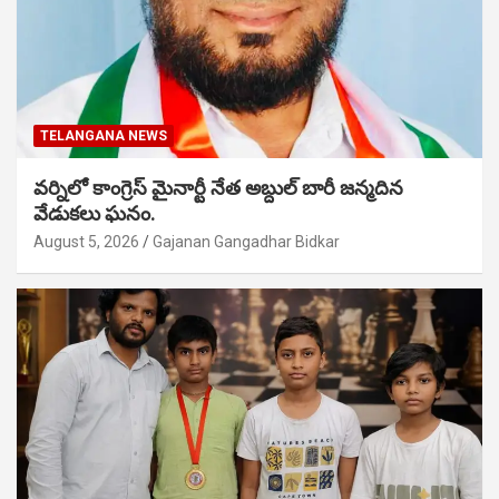
TELANGANA NEWS
వర్నిలో కాంగ్రెస్ మైనార్టీ నేత అబ్దుల్ బారీ జన్మదిన
వేడుకలు ఘనం.
August 5, 2026
Gajanan Gangadhar Bidkar