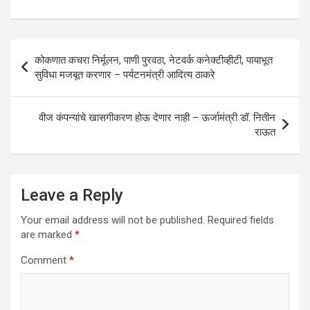
s
b
er
dI
e
A
o
n
p
o
Post
कोकणात कचरा निर्मूलन, पाणी पुरवठा, नेटवर्क कनेक्टीव्हीटी, पायाभूत
p
k
navigation
सुविधा मजबूत करणार – पर्यटनमंत्री आदित्य ठाकरे
वीज कंपन्यांचे खासगीकरण होऊ देणार नाही – ऊर्जामंत्री डॉ. नितीन
राऊत
Leave a Reply
Your email address will not be published.
Required fields
are marked
*
Comment
*