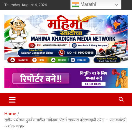
Skip
Marathi
Thursday, August 6, 2026
to
content
MULIT LANGUAGE NEWS PORTAL
Mahimakhadicha
Home
तृतीय पंथीच्या पुनर्वसनातील नांदेडचा पॅटर्न राज्यात प्रेरणादायी ठरेल – पालकमंत्री
अशोक चव्हाण