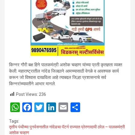
किन्नर गौरी बक्ष हिने पालकमंत्री अशोक चव्हाण यांच्या प्रती कृतज्ञता व्यक्त
केली. महाराष्ट्रातील नांदेड जिल्ह्याने आमच्यासाठी वेगळे व आवश्यक कार्य
करून जो विश्वास दाखविला आहे त्याबद्दल जिल्हा प्रशासनाचे सर्व
किन्नरांच्यावतीने आभार मानले.
Post Views:
236
W
F
T
Li
E
S
h
a
wi
n
m
h
Tags:
at
ce
tt
ke
ail
ar
तृतीय पंथीच्या पुनर्वसनातील नांदेडचा पॅटर्न राज्यात प्रेरणादायी ठरेल – पालकमंत्री
अशोक चव्हाण