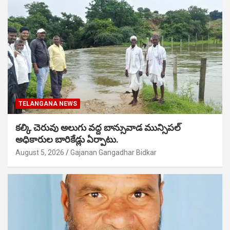
TELANGANA NEWS
కల్కి చెరువు అలుగు వద్ద బాన్సువాడ మున్సిపల్
అధికారుల బారికేడ్లు ఏర్పాటు.
August 5, 2026
Gajanan Gangadhar Bidkar