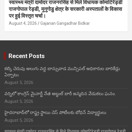
स्वास्थ्य मंत्री दामोदर राजनरसिंह से मिले विधायक कोमाटिरेड्डी
राजगोपाल रेड्डी, मुनुगोडु क्षेत्र के सरकारी अस्पतालों के विकास
पर हुई विस्तृत चर्चा।
August 4, 2026
Gajanan Gangadhar Bidkar
Recent Posts
కల్కి చెరువు అలుగు వద్ద బాన్సువాడ మున్సిపల్ అధికారుల బారికేడ్లు
ఏర్పాటు.
August 5, 2026
వర్నిలో కాంగ్రెస్ మైనార్టీ నేత అబ్దుల్ బారీ జన్మదిన వేడుకలు ఘనం.
August 5, 2026
హైదరాబాద్‌లో రాష్ట్ర స్థాయి చెస్ పోటీలకు బోధన్ విద్యార్థులు.
August 5, 2026
स्वास्थ्य मंत्री दामोदर राजनरसिंह से मिले विधायक कोमाटिरेड्डी राजगोपाल रेड्डी,