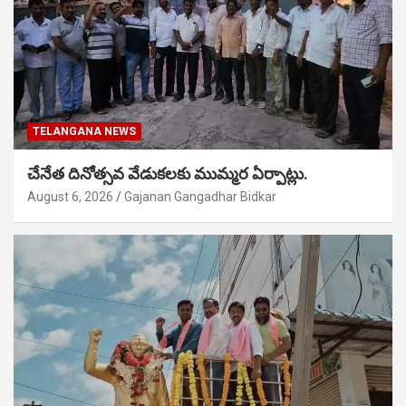
TELANGANA NEWS
చేనేత దినోత్సవ వేడుకలకు ముమ్మర ఏర్పాట్లు.
August 6, 2026
Gajanan Gangadhar Bidkar