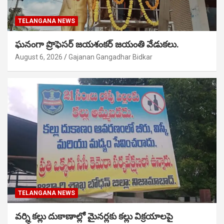
TELANGANA NEWS
ఘనంగా ప్రొఫెసర్ జయశంకర్ జయంతి వేడుకలు.
August 6, 2026
Gajanan Gangadhar Bidkar
TELANGANA NEWS
వర్ని కల్లు దుకాణాల్లో మైనర్లకు కల్లు విక్రయాలపై