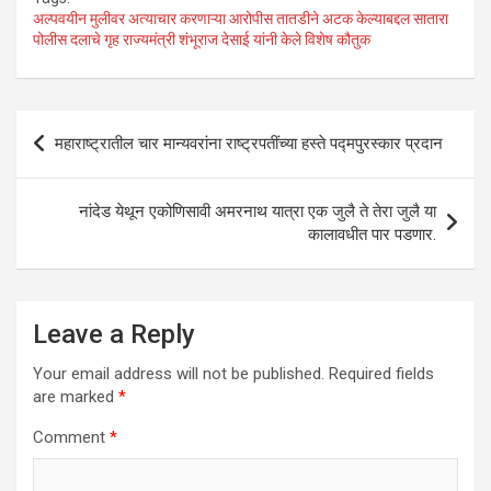
at
ce
tt
ke
ail
ar
अल्पवयीन मुलीवर अत्याचार करणाऱ्या आरोपीस तातडीने अटक केल्याबद्दल सातारा
पोलीस दलाचे गृह राज्यमंत्री शंभूराज देसाई यांनी केले विशेष कौतुक
s
b
er
dI
e
A
o
n
p
o
Post
महाराष्ट्रातील चार मान्यवरांना राष्ट्रपतींच्या हस्ते पद्मपुरस्कार प्रदान
p
k
navigation
नांदेड येथून एकोणिसावी अमरनाथ यात्रा एक जुलै ते तेरा जुलै या
कालावधीत पार पडणार.
Leave a Reply
Your email address will not be published.
Required fields
are marked
*
Comment
*