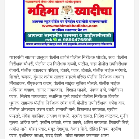
याप्रसंगी सातारा तालुका पोलीस ठाणेचे पोलीस निरीक्षक घोडके, सहा. पोलीस
निरीक्षक चौधरी, पोलीस उप निरीक्षक दळवी, पाटील, सहा पोलीस उपनिरीक्षक
वंजारी, पोलीस हवालदार परिहार, हंकारे, पवार, डोबाळे, पोलीस नाईक महंगाडे,
शिखरे, चव्हाण, कुंभार तसेच सातारा शहरचे वरिष्ठ पोलीस निरीक्षक भगवान
निंबाळकर, पीएसआय कदम, पोलीस नाईक सुजित भोसले, पोलीस नाईक
अविनाश चव्हाण, सागर गायकवाड, विशाल घाडगे, पंकज ढाणे, ज्योतीराम
पवार, निलेश गायकवाड, स्थानिक गुन्हे शाखेचे पोलीस निरीक्षक किशोर
धुमाळ, सहायक पोलीस निरीक्षक रमेश गर्जे, पोलीस उपनिरीक्षक गणेश वाघ,
पोलीस अंमलदार उत्तम दबडे, तानाजी माने, विश्वनाथ सपकाळ, प्रवीण
फडतरे, मंगेश महाडिक, लक्ष्मण जगधने, प्रमोद सावंत, निलेश काटकर, मुनीर
मुल्ला, अजित कर्णे, प्रवीण कांबळे, गणेश कापरे, अमित सपकाळ, शिवाजी भिसे,
अमोल माने, मोहन पवार, मयूर देशमुख, केतन शिंदे, रोहित निकम, प्रवीण
पवार, पृथ्वीराज जाधव, शरद बेबले यांचा सत्कार करण्यात आला .