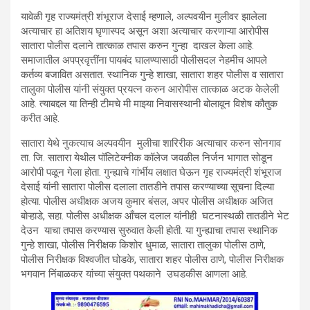
यावेळी गृह राज्यमंत्री शंभूराज देसाई म्हणाले, अल्पवयीन मुलीवर झालेला
अत्याचार हा अतिशय घृणास्पद असून अशा अत्याचार करणाऱ्या आरोपीस
सातारा पोलीस दलाने तात्काळ तपास करुन गुन्हा दाखल केला आहे.
समाजातील अपप्रवृत्तींना पायबंद घालण्यासाठी पोलीसदल नेहमीच आपले
कर्तव्य बजावित असतात. स्थानिक गुन्हे शाखा, सातारा शहर पोलीस व सातारा
तालुका पोलीस यांनी संयुक्त प्रयत्न करुन आरोपीस तात्काळ अटक केलेली
आहे. त्याबद्दल या तिन्ही टीमचे मी माझ्या निवासस्थानी बोलावून विशेष कौतुक
करीत आहे.
सातारा येथे नुकत्याच अल्पवयीन मुलीचा शारिरीक अत्याचार करुन सोनगाव
ता. जि. सातारा येथील पॉलिटेक्नीक कॉलेज जवळील निर्जन भागात सोडून
आरोपी पळून गेला होता. गुन्ह्याचे गांर्भीय लक्षात घेऊन गृह राज्यमंत्री शंभूराज
देसाई यांनी सातारा पोलीस दलाला तातडीने तपास करण्याच्या सूचना दिल्या
होत्या. पोलीस अधीक्षक अजय कुमार बंसल, अपर पोलीस अधीक्षक अजित
बोऱ्हाडे, सहा. पोलीस अधीक्षक आँचल दलाल यांनीही घटनास्थळी तातडीने भेट
देउन याचा तपास करण्यास सुरुवात केली होती. या गुन्ह्याचा तपास स्थानिक
गुन्हे शाखा, पोलीस निरीक्षक किशोर धुमाळ, सातारा तालुका पोलीस ठाणे,
पोलीस निरीक्षक विश्वजीत घोडके, सातारा शहर पोलीस ठाणे, पोलीस निरीक्षक
भगवान निंबाळकर यांच्या संयुक्त पथकाने उघडकीस आणला आहे.