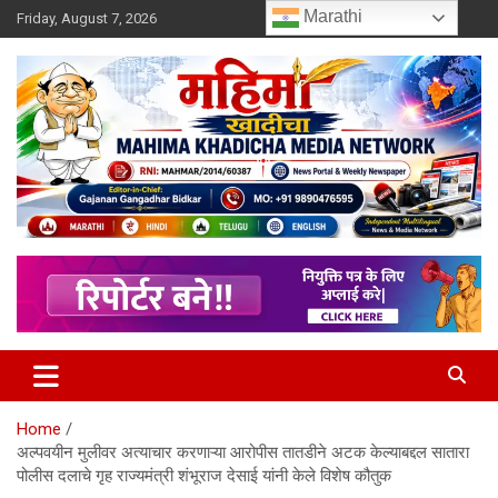
Skip
Marathi
Friday, August 7, 2026
to
content
MULIT LANGUAGE NEWS PORTAL
Mahimakhadicha
Home
अल्पवयीन मुलीवर अत्याचार करणाऱ्या आरोपीस तातडीने अटक केल्याबद्दल सातारा
पोलीस दलाचे गृह राज्यमंत्री शंभूराज देसाई यांनी केले विशेष कौतुक