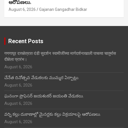
ఆరోపణలు.
August 6, 2026
Gajanan Gangadhar Bidkar
Recent Posts
गणगापूर दत्तक्षेत्रात दंडी सुदर्शन स्वामीजींच्या मार्गदर्शनाखाली पाचव्या चातुर्मास
दीक्षेला प्रारंभ।
August 6, 2026
చేనేత దినోత్సవ వేడుకలకు ముమ్మర ఏర్పాట్లు.
August 6, 2026
ఘనంగా ప్రొఫెసర్ జయశంకర్ జయంతి వేడుకలు.
August 6, 2026
వర్ని కల్లు దుకాణాల్లో మైనర్లకు కల్లు విక్రయాలపై ఆరోపణలు.
August 6, 2026