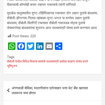
विकासाची कोणतेही कसर राहणार नसल्याचे त्यांनी सांगितले.
मुदखेड तालुक्यातील मुगट-रोहिपिंपळगाव रस्त्यावर दोन लहान पुलांचे बांधकाम,
शेंबोली-डोंगरगाव-निवघा-खांबाळा-मुगट-धनज या मार्गावर लहान पुलांचे
बांधकाम, शेंबोली-चितगिरी रस्त्यावर शेंबोली गावाजवळ मोठ्या पुलाचे
पोचमार्गासह बांधकामांचा शुभारंभ आज पालकमंत्री यांच्या हस्ते करण्यात आला.
Post Views:
220
W
F
T
Li
E
S
h
a
wi
n
m
h
Tags:
at
ce
tt
ke
ail
ar
शेंबोली येथील विविध विकास कामांचे पालकमंत्री अशोक चव्हाण यांच्या हस्ते
भूमिपूजन.
s
b
er
dI
e
A
o
n
p
o
Post
अंगणवाडी सेविका, मदतनीसांना प्रोत्साहन भत्ता थेट बँक खात्यात
p
k
navigation
लवकरच जमा होणार