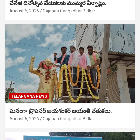
చేనేత దినోత్సవ వేడుకలకు ముమ్మర ఏర్పాట్లు.
August 6, 2026
Gajanan Gangadhar Bidkar
TELANGANA NEWS
ఘనంగా ప్రొఫెసర్ జయశంకర్ జయంతి వేడుకలు.
August 6, 2026
Gajanan Gangadhar Bidkar