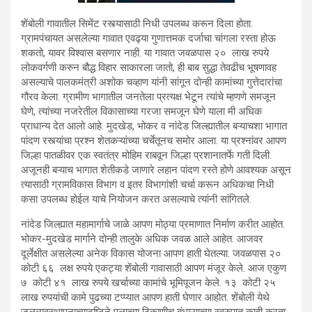
शेंबोली गावातील सिमेंट रस्त्यासाठी निधी उपलब्ध करून दिला होता.
ग्रामपंचायत असलेल्या गावात एवढ्या गुणात्तमक दर्जाचा चांगला रस्ता होऊ
शकतो, यावर विश्वास बसणार नाही. या गावात जवळपास २० लाख रुपये
लोकवर्गणी करुन बौद्ध विहार साकारला जातो, ही बाब सुद्धा तेवढीच भूषणावह
असल्याचे पालकमंत्री अशोक चव्हाण यांनी सांगून दोन्ही कामांच्या गुत्तेदारांचा
गौरव केला. ग्रामीण भागातील जनतेला प्रत्यक्ष भेटून त्यांचे म्हणणे समजून
घेणे, त्यांच्या नजरेतील विकासाच्या गरजा समजून घेणे याला मी अधिक
प्राधान्य देत आलो आहे. मुदखेड, भोकर व नांदेड जिल्ह्यातील बऱ्याचशा भागात
पांदण रस्त्यांचा प्रश्न शेतकऱ्यांच्या चर्चेतूनच समोर आला. या प्रश्नांवर आपण
जिल्हा पातळीवर एक स्वतंत्र मोहिम राबवून जिल्हा प्रशानातर्फे गती दिली.
अजूनही बऱ्याच भागात शेतीकडे जाणारे लहान पांदण रस्ते होणे आवश्यक असून
त्यासाठी ग्रामविकास विभाग व इतर विभागांशी चर्चा करून अधिकचा निधी
कसा उपलब्ध होईल याचे नियोजन करत असल्याचे त्यांनी सांगितले.
नांदेड जिल्ह्यात महामार्गाचे जाळे आपण मोठ्या प्रमाणात निर्माण करीत आहोत.
भोकर-मुदखेड मार्गाने दोन्ही तालुके अधिक जवळ आले आहेत. आजवर
दूर्लेक्षीत असलेल्या अनेक विकास योजना आपण हाती घेतल्या. जवळपास २०
कोटी ६६ लक्ष रुपये एकट्या शेंबोली गावासाठी आपण मंजूर केले. आज एकुण
७ कोटी ४१ लाख रुपये खर्चाच्या कामांचे भूमिपूजन केले. १३ कोटी २५
लाख रुपयांची कामे पुढच्या टप्प्यात आपण हाती घेणार आहोत. शेंबोली येथे
जलव्यवस्थापनाच्यादृष्टिने पुलाच्या ठिकाणीच बंधाऱ्याच्या स्वरुपात काही करता