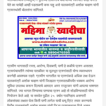
येते का याचेही आम्ही पडताळणी करू पाहू असे पालकमंत्री अशोक चव्हाण यांनी
ग्रामस्थांशी बोलतांना सांगितले.
ग्रामीण भागासाठी रस्ता, आरोग्य, दिवाबत्ती, पाणी हे कळीचे प्रश्न असतात.
ग्रामपंचायतीने त्यांच्या पातळीवर या मूलभूत प्रश्नांसाठी योग्य व्यवस्थापन
करणेही आवश्यक राहते. ग्रामीण भागातील या प्रश्नांकडे अधिक लक्ष देऊन
पालकमंत्री अशोक चव्हाण यांनी जिल्ह्यात ग्रामपातळीपर्यंत भक्कम आरोग्य
सुविधा उपलब्ध करून दिल्याचे आमदार अमर राजूरकर यांनी आपल्या भाषणात
सांगितले. ज्या भागात पिण्याच्या पाण्याचा प्रश्न आहे तो सोडविण्यासाठी योग्य
नियोजन केले आहे. या समवेत पुढील २५ वर्षात गावनिहाय असणारी
लोकसंख्या लक्षात घेता किती पाणी लागेल याची ब्ल्यू प्रिंट तयार करण्याचे
निर्देश पालकमंत्री अशोक चव्हाण यांनी जिल्हा प्रशासनाला दिले असून