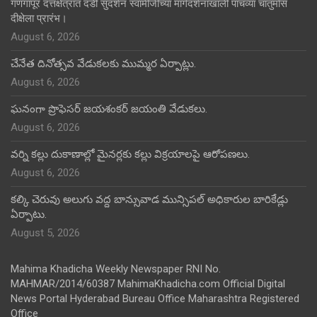
गणगापूर दत्तक्षेत्रात दंडी सुदर्शन स्वामीजींच्या मार्गदर्शनाखाली पाचव्या चातुर्मास
दीक्षेला प्रारंभ।
August 6, 2026
చేనేత దినోత్సవ వేడుకలకు ముమ్మర ఏర్పాట్లు.
August 6, 2026
ఘనంగా ప్రొఫెసర్ జయశంకర్ జయంతి వేడుకలు.
August 6, 2026
వర్ని కల్లు దుకాణాల్లో మైనర్లకు కల్లు విక్రయాలపై ఆరోపణలు.
August 6, 2026
కల్కి చెరువు అలుగు వద్ద బాన్సువాడ మున్సిపల్ అధికారుల బారికేడ్లు
ఏర్పాటు.
August 5, 2026
Mahima Khadicha Weekly Newspaper RNI No.
MAHMAR/2014/60387 MahimaKhadicha.com Official Digital
News Portal Hyderabad Bureau Office Maharashtra Registered
Office